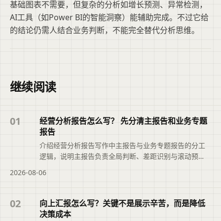
基础图表不需要，但复杂的分析如增长预测、异常检测，
AI工具（如Power BI的智能洞察）能辅助完成。不过它给
的结论仍需人结合业务判断，不能完全替代分析思维。
继续阅读
01
经营分析报告怎么写？ 先分清主报告和业务专题
报告
介绍经营分析报告写作中主报告与业务专题报告的分工
逻辑，说明主报告负责全局判断、差距识别与滚动预
测，专题报告聚焦关键问题的根因分析与决策推进，帮
2026-08-06
助避免数据堆砌与内容重复，推动报告从现象描述转向
可落地的行动安排。本文摘要依据原文整理，便于读者
快速了解页面主题、主要内容与适用场景，再进入文章
02
向上汇报怎么写？关键不是展示辛苦，而是降低
查看完整信息。
决策成本