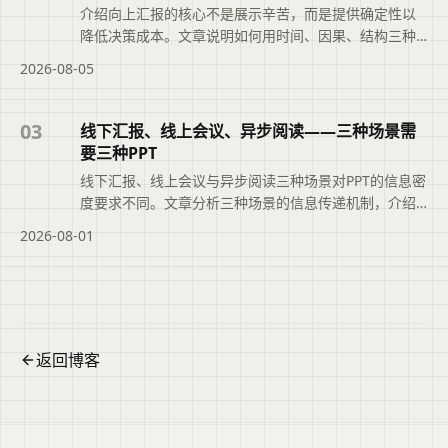
介绍向上汇报的核心不是展示辛苦，而是提供确定性以
降低决策成本。文章说明如何用时间、因果、结构三种
叙述方法组织内容，把问题变成选择题，并借助二狗PPT
2026-08-05
将分散材料整理成结构化初稿，帮助管理者快速判断、
决策与授权。本文摘要依据原文整理，便于读者快速了
解页面主题、主要内容与适用场景，再进入文章查看完
03
线下汇报、线上会议、异步阅读——三种场景需
整信息。
要三种PPT
线下汇报、线上会议与异步阅读三种场景对PPT的信息密
度要求不同。文章分析三种场景的信息传递机制，介绍
如何用二狗PPT的Light、Standard、Rich档位对应调整
2026-08-01
内容密度，并说明基于同一份大纲快速适配不同场景的
方法，帮助提升演示效果。便于读者从搜索结果中了解
页面主题、主要内容与适用场景，再进入原文查看完整
信息。
返回博客