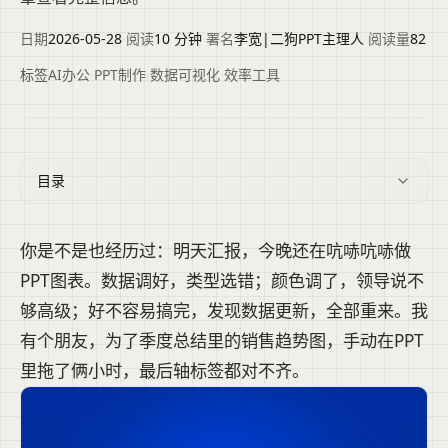
日期
2026-05-28
·
阅读
10 分钟
·
署名
李宽|二狗PPT主理人
·
阅读量
82
标签
AI办公
·
PPT制作
·
数据可视化
·
效率工具
目录
你是不是也经历过：明天汇报，今晚还在吭哧吭哧做
PPT图表。数据调好，类型选错；颜色调了，领导说不
够高级；好不容易搞完，发现数据更新，全部重来。我
有个朋友，为了季度总结里的销售趋势图，手动在PPT
里拖了俩小时，最后轴标签都对不齐。