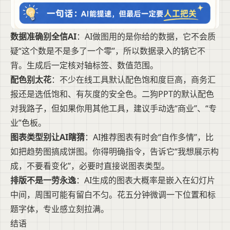
数据准确别全信AI
：AI做图用的是你给的数据，它不会质
疑“这个数是不是多了一个零”，所以数据录入的锅它不
背。生成后一定核对轴标签、数值范围。
配色别太花
：不少在线工具默认配色饱和度巨高，商务汇
报还是选低饱和、有灰度的安全色。二狗PPT的默认配色
对我路子，但如果你用其他工具，建议手动选“商业”、“专
业”色板。
图表类型别让AI瞎猜
：AI推荐图表有时会“自作多情”，比
如把趋势图搞成饼图。你得明确指令，告诉它“我想展示构
成，不要看变化”，必要时直接说图表类型。
排版不是一劳永逸
：AI生成的图表大概率是嵌入在幻灯片
中间，周围可能有留白不匀。花五分钟微调一下位置和标
题字体，专业感立刻拉满。
结语