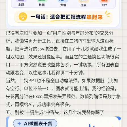
记得有次临时要加一页“用户性别与年龄分布”的交叉分
析，我懒得再开新工具，直接在二狗PPT里输入这页标
题，把清洗好的csv拖进去，它用了十几秒就给我生成了一
组双轴图，效果还挺像回事。而且它的主题换色功能很实
用——甲方突然说要改整体色系，一键切换，所有图表自
动跟着变，以往这事儿我得调二十分钟。
当然，二狗PPT也不是全自动魔法师。如果数据脏（比如
有空行、单位不统一），图表就可能出错。我的经验是，
先花两分钟在Excel里把表头弄规范、数值列确保是数字格
式，再喂给AI，成功率会高很多。
五、别被“一键生成”冲昏头，这几个坑我替你踩了