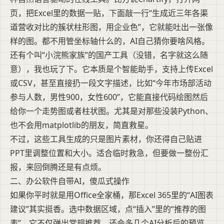
页，把Excel里的数据一贴，下面敲一行“生成近三年各渠
道营收对比的簇状柱形图，用企业色”，它就能吐出一张像
样的图。都不用管坐标轴什么的，AI自己猜你要啥风格。
还有个叫“小浣熊家族”的国产工具（没错，名字就这么随
意），我也玩了下。它本质是个智能助手，支持上传Excel
或CSV，甚至直接扔一段文字描述，比如“今年市场部活动
参与人数，男性900，女性600”，它能直接代码绘图然后
给你一个走势图或者柱状图。尤其是对那些没装Python、
也不会用matplotlib的朋友，简直救星。
不过，这些工具生成的只是图片素材，你还得自己贴进
PPT里调整位置和大小。适合临时救急，但要做一整份汇
报，来回倒腾还是有点烦。
二、办公软件自带AI，傻瓜式操作
如果你平时就是用Office全家桶，那Excel 365里的“AI图表
建议”其实挺香。选中数据区域，点“插入”里的“推荐的图
表”，它不仅弹出常规推荐，还会多几个AI分析后的预览，