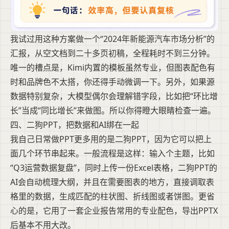
我试过用这种方案做一个“2024年新能源汽车市场分析”的
汇报，从空文档到二十多页初稿，全程耗时不到三分钟。
唯一的槽点是，Kimi内置的模板虽然专业，但图表配色有
时和品牌色不太搭，你还得手动微调一下。另外，如果源
数据特别复杂，大模型偶尔会理解错字段，比如把“环比增
长”当成“同比增长”来做图。所以你得瞪大眼睛检查一遍。
四、二狗PPT，把数据和AI绑在一起
我自己日常做PPT更多用的是二狗PPT，因为它可以把上
面几个环节串起来。一般流程是这样：输入个主题，比如
“Q3运营数据复盘”，同时上传一份Excel表格，二狗PPT的
AI会自动梳理大纲，并且在需要图表的地方，直接调取表
格里的数据，生成匹配的柱状图、折线图或者饼图。更省
心的是，它用了一套企业报告常用的专业配色，导出PPTX
后基本不用大改。