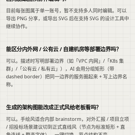
目前每张图属于单一账号，暂不支持多人同时编辑。可以
导出 PNG 分享，或导出 SVG 后在支持 SVG 的设计工具中
继续协作。
能区分内外网 / 公有云 / 自建机房等部署边界吗？
可以。描述时写明部署边界（如「VPC 内网」/「K8s 集
群」/「公有云 / 私有云」），AI 会用分组矩形（带
dashed border）把同一边界的服务圈起来 + 写上边界名
称。
生成的架构图能改成正式风给老板看吗？
可以。手绘风适合内部 brainstorm，对外汇报 / 项目立项
/ 招投标场景建议切到正式直线风（节点为标准矩形 + 直
角连线 + 整齐字体）。一键切换，节点结构不变。