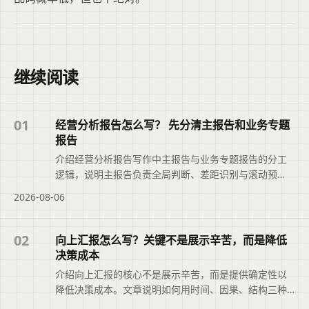
继续阅读
01
经营分析报告怎么写？ 先分清主报告和业务专题
报告
介绍经营分析报告写作中主报告与业务专题报告的分工
逻辑，说明主报告负责全局判断、差距识别与滚动预
测，专题报告聚焦关键问题的根因分析与决策推进，帮
2026-08-06
助避免数据堆砌与内容重复，推动报告从现象描述转向
可落地的行动安排。本文摘要依据原文整理，便于读者
快速了解页面主题、主要内容与适用场景，再进入文章
02
向上汇报怎么写？关键不是展示辛苦，而是降低
查看完整信息。
决策成本
介绍向上汇报的核心不是展示辛苦，而是提供确定性以
降低决策成本。文章说明如何用时间、因果、结构三种
叙述方法组织内容，把问题变成选择题，并借助二狗PPT