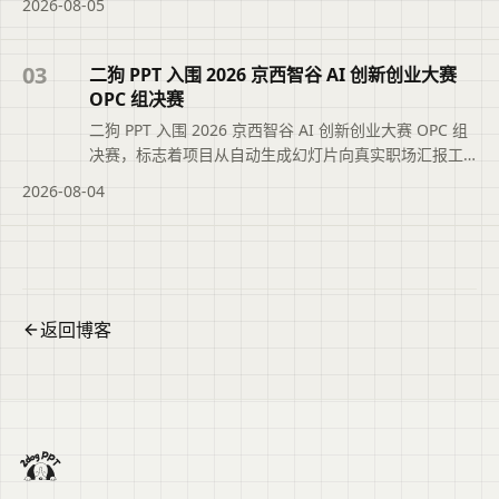
2026-08-05
将分散材料整理成结构化初稿，帮助管理者快速判断、
决策与授权。本文摘要依据原文整理，便于读者快速了
解页面主题、主要内容与适用场景，再进入文章查看完
03
二狗 PPT 入围 2026 京西智谷 AI 创新创业大赛
整信息。
OPC 组决赛
二狗 PPT 入围 2026 京西智谷 AI 创新创业大赛 OPC 组
决赛，标志着项目从自动生成幻灯片向真实职场汇报工
作流迈进。文章介绍二狗 PPT 聚焦中文职场场景，支持
2026-08-04
从文档、纪要等材料梳理结构、生成内容并保留编辑空
间，帮助用户更轻松地完成可交付的正式 PPT。帮助读
者快速掌握文章重点并用于实际参考。
返回博客