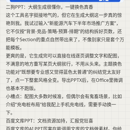
二狗PPT：大纲生成很懂你，一键换色真香
这个工具名字挺接地气的，但它在生成大纲这一步真的惊
艳到我。我试过输入“新能源汽车下半年市场推广方案”，
它不仅按“背景-竞品-策略-预算-排期”的结构拆好页数，还
把每个Section的重点自然带出来了，不像别家只是套个万
能模板。
更爽的是，它生成完可以直接在线逐页调整文字和配图，
不满意的地方重写某页大纲就行，不用从头来。主题换色
功能对“既想要专业感又觉得蓝色太普通”的纠结党太友好
了，点一下整套风格全变。导出PPTX后，在Office里微调
也基本不跑版。
小槽点：配图大多数时候准，但偶尔会有鬼畜场景，比如
介绍“充电桩布局”给我配上手机充电线，需要手动换一
下。
百度文库PPT：文档资源加持，汇报党狂喜
百度文库的AI PPT厉害在能调用文库的文档做素材。你给