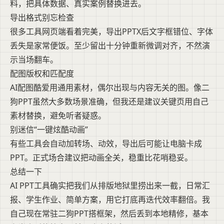
料，把具体数据、真实案例替换进去。
导出格式别忘检查
很多工具网页端看着完美，导出PPTX后文字框错位、字体
丢失是家常便饭。至少留出十分钟重新微调对齐，不然演
示当场翻车。
配图版权和匹配度
AI配图酷爱用通用素材，偶尔出现与内容无关的图。像二
狗PPT虽然大多数场景准确，但我还是建议关键页用自己
素材替换，避免听者疑惑。
别迷信“一键炫酷动画”
有些工具会自动加转场、动效，导出后可能让电脑卡成
PPT。正式场合建议把动画全关，稳重比花哨稳妥。
总结一下
AI PPT工具确实把我们从排版地狱里捞出来一截，日常汇
报、学生作业、简单方案，用它打底再迭代效率翻倍。我
自己现在常驻二狗PPT搭框架，然后丢到本地精修，基本