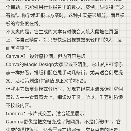
个课题，它能引用行业报告里的数据、案例，显得特“言之
有物”。做学术汇报或方案时，这种扎实感很加分，而且模
板的专业度在线。
不太爽的是，它生成的文本有时候会大段大段堆在页面
上，得自己精简。对只想快速出视觉效果轻PPT的人，反
而有点重了。
Canva AI：设计感拉满，但内容容易虚
Canva的Magic Design大家应该不陌生，它出的PPT像杂
志一样好看，排版和配色甩手动几条街。尤其适合创意提
案、活动策划这种“颜值即正义”的场合。
但我用它做商业模式分析时，发现它经常用漂亮话把空洞
盖过去——看着高大上，细读没干货。所以，千万别偷懒
不校核内容。
Gamma：卡片式交互，适合轻量展示
Gamma更像是把文档变成了微网页，不是传统PPT。它
生成的模块很活，适合需要在线演示、交互点击的场景。