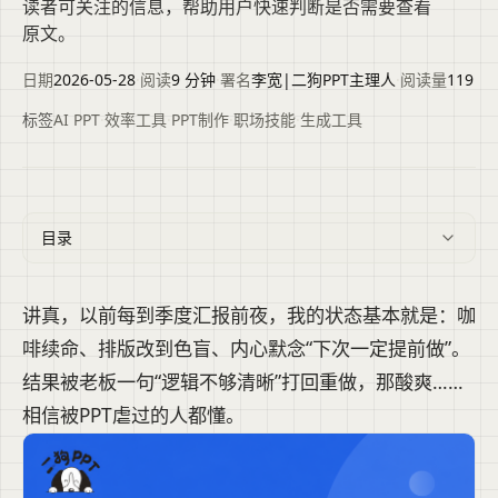
读者可关注的信息，帮助用户快速判断是否需要查看
原文。
日期
2026-05-28
·
阅读
9 分钟
·
署名
李宽|二狗PPT主理人
·
阅读量
119
标签
AI PPT
·
效率工具
·
PPT制作
·
职场技能
·
生成工具
目录
讲真，以前每到季度汇报前夜，我的状态基本就是：咖
啡续命、排版改到色盲、内心默念“下次一定提前做”。
结果被老板一句“逻辑不够清晰”打回重做，那酸爽……
相信被PPT虐过的人都懂。