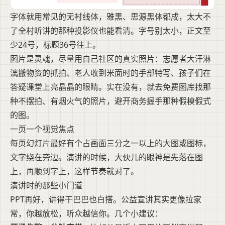
字体就用常见的无衬线体，雅黑、思源黑体都成，太大不
了全村听讲的那种投影仪也能看清。字号别太小，正文至
少24号，标题36号往上。
图片是灵魂，尽量用自己社区的真实照片：志愿者大汗淋
漓搬物资的抓拍、老人收到米面时的手部特写、孩子们在
答疑课堂上亮晶晶的眼睛。实在没有，就去免费图库找那
种不摆拍、有烟火气的照片，避开商务握手那种假模假式
的图。
一页一个视觉焦点
每页幻灯片最好有个占画面三分之一以上的大图或图标，
文字绕在旁边。演讲的时候，大伙儿的眼神是先落在图
上，再顺到字上，这样节奏就对了。
演讲时的那些小门道
PPT再好，讲得干巴巴也白搭。公益宣讲其实更像拉家
常，你越放松，听众越信你。几个小建议：