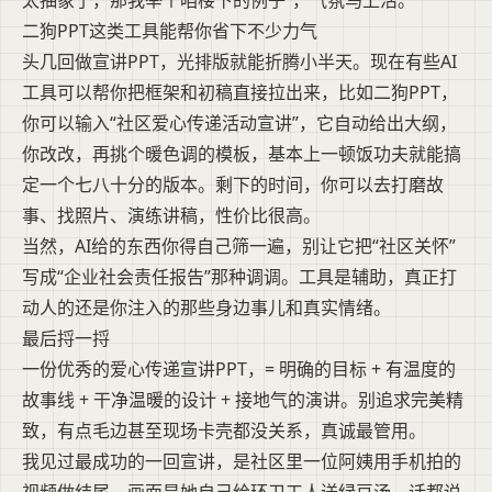
太抽象了，那我举个咱楼下的例子”，气氛马上活。
二狗PPT这类工具能帮你省下不少力气
头几回做宣讲PPT，光排版就能折腾小半天。现在有些AI
工具可以帮你把框架和初稿直接拉出来，比如二狗PPT，
你可以输入“社区爱心传递活动宣讲”，它自动给出大纲，
你改改，再挑个暖色调的模板，基本上一顿饭功夫就能搞
定一个七八十分的版本。剩下的时间，你可以去打磨故
事、找照片、演练讲稿，性价比很高。
当然，AI给的东西你得自己筛一遍，别让它把“社区关怀”
写成“企业社会责任报告”那种调调。工具是辅助，真正打
动人的还是你注入的那些身边事儿和真实情绪。
最后捋一捋
一份优秀的爱心传递宣讲PPT，= 明确的目标 + 有温度的
故事线 + 干净温暖的设计 + 接地气的演讲。别追求完美精
致，有点毛边甚至现场卡壳都没关系，真诚最管用。
我见过最成功的一回宣讲，是社区里一位阿姨用手机拍的