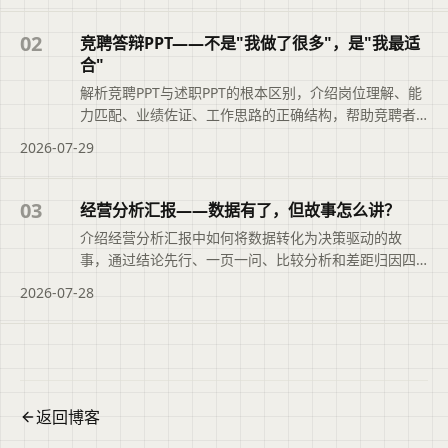
02
竞聘答辩PPT——不是"我做了很多"，是"我最适
合"
解析竞聘PPT与述职PPT的根本区别，介绍岗位理解、能
力匹配、业绩佐证、工作思路的正确结构，帮助竞聘者
突出‘我最适合’。
2026-07-29
03
经营分析汇报——数据有了，但故事怎么讲？
介绍经营分析汇报中如何将数据转化为决策驱动的故
事，通过结论先行、一页一问、比较分析和差距归因四
个步骤，并给出AI辅助与常见避坑建议。
2026-07-28
返回博客