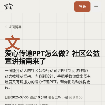
登录
返回博客
文
爱心传递PPT怎么做？社区公益
宣讲指南来了
一份能打动人的社区公益行动宣讲PPT到底该咋整？
这篇教程从框架、内容到设计，手把手教你做出既有
温度又有说服力的爱心传递PPT，帮你把活动推得更
远。
日期
2026-07-06
·
阅读
10 分钟
·
署名
二狗小编
·
阅读量
55