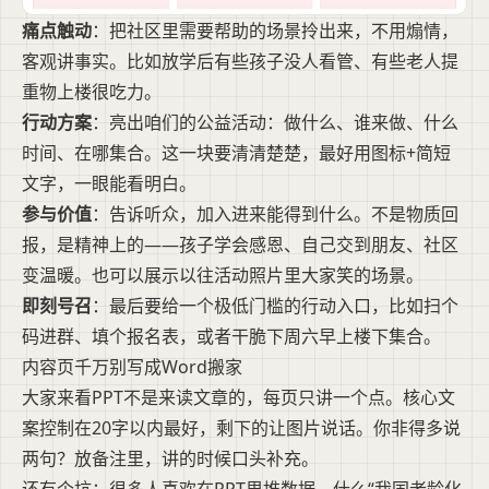
痛点触动
：把社区里需要帮助的场景拎出来，不用煽情，
客观讲事实。比如放学后有些孩子没人看管、有些老人提
重物上楼很吃力。
行动方案
：亮出咱们的公益活动：做什么、谁来做、什么
时间、在哪集合。这一块要清清楚楚，最好用图标+简短
文字，一眼能看明白。
参与价值
：告诉听众，加入进来能得到什么。不是物质回
报，是精神上的——孩子学会感恩、自己交到朋友、社区
变温暖。也可以展示以往活动照片里大家笑的场景。
即刻号召
：最后要给一个极低门槛的行动入口，比如扫个
码进群、填个报名表，或者干脆下周六早上楼下集合。
内容页千万别写成Word搬家
大家来看PPT不是来读文章的，每页只讲一个点。核心文
案控制在20字以内最好，剩下的让图片说话。你非得多说
两句？放备注里，讲的时候口头补充。