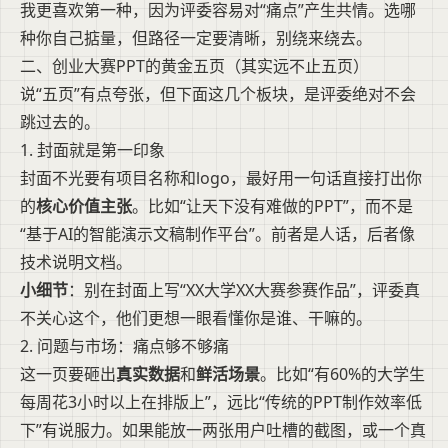
我更喜欢第一种，因为评委容易对“痛点”产生共情。选哪
种你自己掂量，但路径一定要清晰，别绕来绕去。
二、创业大赛PPT的黄金五页（其实远不止五页）
说“五页”有点夸张，但下面这几个板块，是评委绝对不会
跳过去的。
1. 封面就是第一印象
封面不光要有项目名称和logo，最好用一句话直接打出你
的
核心价值主张
。比如“让天下没有难做的PPT”，而不是
“基于AI的智能演示文稿制作平台”。前者是人话，后者像
技术说明文档。
小细节
：别在封面上写“XX大学XX大赛参赛作品”，评委真
不关心这个，他们更想一眼看懂你是谁、干嘛的。
2. 问题与市场：痛点够不够痛
这一页要砸出
真实数据
和
鲜活场景
。比如“有60%的大学生
每周花3小时以上在排版上”，远比“传统的PPT制作效率低
下”有说服力。如果能放一两张用户吐槽的截图，或一个真