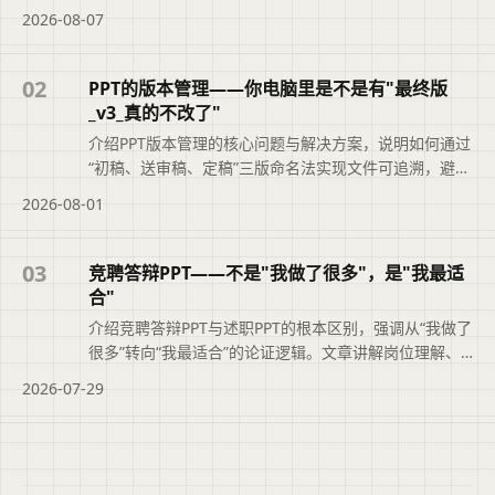
类型、汇报场景和修改需求选择最合适的工具，避免盲
2026-08-07
目追求综合排名。摘要依据标题与正文整理，概括页面
主题、主要内容和读者可关注的信息，帮助用户快速判
断文章是否符合当前需求，再查看完整原文。
02
PPT的版本管理——你电脑里是不是有"最终版
_v3_真的不改了"
介绍PPT版本管理的核心问题与解决方案，说明如何通过
“初稿、送审稿、定稿”三版命名法实现文件可追溯，避免
“最终版_v3_真的不改了”的混乱。文章还结合二狗PPT的
2026-08-01
大纲版本记录功能，帮助职场人快速定位正确文件，提
升职业素养与工作效率。便于读者从搜索结果中了解页
面主题、主要内容与适用场景，再进入原文查看完整信
03
竞聘答辩PPT——不是"我做了很多"，是"我最适
息。
合"
介绍竞聘答辩PPT与述职PPT的根本区别，强调从“我做了
很多”转向“我最适合”的论证逻辑。文章讲解岗位理解、
能力匹配论证、业绩佐证及上任后工作思路的写法，并
2026-07-29
说明二狗PPT如何辅助结构化大纲与时间把控，帮助竞聘
者清晰展示胜任力。便于读者从搜索结果中了解页面主
题、主要内容与适用场景，再进入原文查看完整信息。