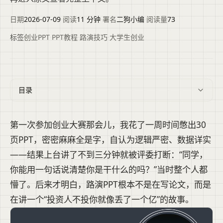
日期
2026-07-09
·
阅读
11 分钟
·
署名
二狗小编
·
阅读量
73
标签
创业PPT
·
PPT教程
·
路演技巧
·
大学生创业
目录
第一次参加创业大赛那会儿，我花了一周时间憋出30
页PPT，密密麻麻全是字，自认为逻辑严密、数据详实
——结果上台讲了不到三分钟就被评委打断：“同学，
你能用一句话说清楚你是干什么的吗？”当时整个人都
懵了。后来才明白，路演PPT根本不是在写论文，而是
在讲一个“投资人不投你就像丢了一个亿”的故事。