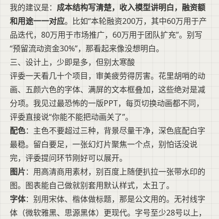
我的建议是：
成本结构写清楚，收入模型讲明白，融资额
和用途一一对应
。比如“本轮融资200万，其中60万用于产
品迭代，80万用于市场推广，60万用于团队扩充”。别写
“预留流动资金30%”，那看起来像没想明白。
三、设计上，少即是多，但别太寒酸
评委一天看几十个项目，审美疲劳得厉害。花里胡哨的动
画、五颜六色的字体、满屏的文本框叠加，这些绝对是减
分项。我见过最恐怖的一版PPT，每页切换动画都不同，
评委直接说“你能不能把动画关了”。
配色
：主色不要超过三种，背景尽量干净，深色底配白字
最稳。留白要足，一张幻灯片聚焦一个点，别怕话没说
完，评委提问环节刚好可以展开。
图片
：用高清商用素材，别百度上随便扒拉一张带水印的
图。图表能自己做就别套用默认样式，太丑了。
字体
：别用宋体、楷体做标题，那是公文用的。无衬线字
体（微软雅黑、思源黑体）更现代。字号至少28号以上，