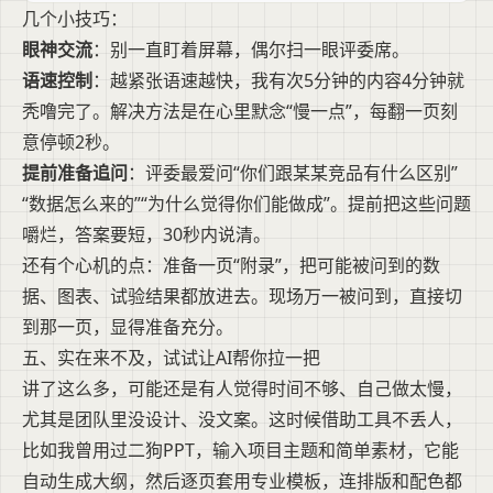
几个小技巧：
眼神交流
：别一直盯着屏幕，偶尔扫一眼评委席。
语速控制
：越紧张语速越快，我有次5分钟的内容4分钟就
秃噜完了。解决方法是在心里默念“慢一点”，每翻一页刻
意停顿2秒。
提前准备追问
：评委最爱问“你们跟某某竞品有什么区别”
“数据怎么来的”“为什么觉得你们能做成”。提前把这些问题
嚼烂，答案要短，30秒内说清。
还有个心机的点：准备一页“附录”，把可能被问到的数
据、图表、试验结果都放进去。现场万一被问到，直接切
到那一页，显得准备充分。
五、实在来不及，试试让AI帮你拉一把
讲了这么多，可能还是有人觉得时间不够、自己做太慢，
尤其是团队里没设计、没文案。这时候借助工具不丢人，
比如我曾用过二狗PPT，输入项目主题和简单素材，它能
自动生成大纲，然后逐页套用专业模板，连排版和配色都