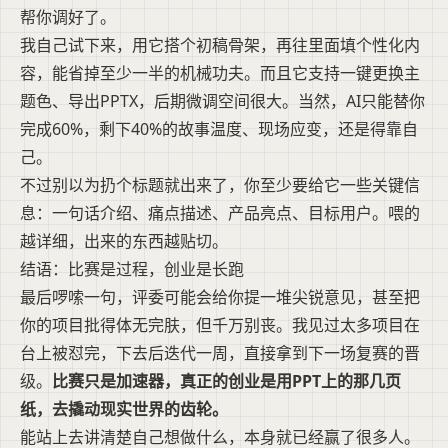
帮你调好了。
我自己试下来，用它搭个初稿骨架，再往里面填个性化内
容，能省掉至少一半的机械功夫。而且它支持一键更换主
题色、导出PPTX，后期微调空间很大。当然，AI只能替你
完成60%，剩下40%的故事温度、现场应变，还是得靠自
己。
不过别以为扔个标题就出来了，你至少要给它一些关键信
息：一句话介绍、痛点描述、产品亮点、目标用户。喂的
越详细，出来的东西越贴切。
结语：比赛是过程，创业是长跑
最后啰嗦一句，评委可能会给你提一堆尖锐意见，甚至把
你的项目批得体无完肤，但千万别丧。我见过太多项目在
台上被怼完，下去后迭代一周，直接拿到下一场复赛的晋
级。
比赛只是加速器，真正的创业是用PPT上的那几页
纸，去撬动现实世界的齿轮。
能站上去讲清楚自己想做什么，本身就已经赢了很多人。