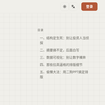
登录
主题
语言
目录
一、结构定生死：别让投资人当侦
探
二、摘要搞不定，后面白写
三、数据可视化：别让数字裸奔
四、那些拉高逼格的排版细节
五、偷懒大法：用二狗PPT搞定排
版