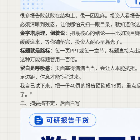
很多报告败就败在结构上，像一团乱麻。投资人看报告
必须清晰到残忍，让他哪怕只扫一眼目录，就知道你这
金字塔原理，倒着说
：把最核心的结论——比如项目赚
缓缓道来，等你铺垫完，投资人耐心早耗光了。
标题就是路标
：每一页PPT或每一章节，标题直接点出结
这种万能标题管用一百倍。
留白是呼吸感
：页面塞得满满当当，会让人本能抗拒。
足边距，信息才能“活”过来。
我自己试下来，把一份40页的报告硬砍成18页，重点
了。”
二、摘要搞不定，后面白写