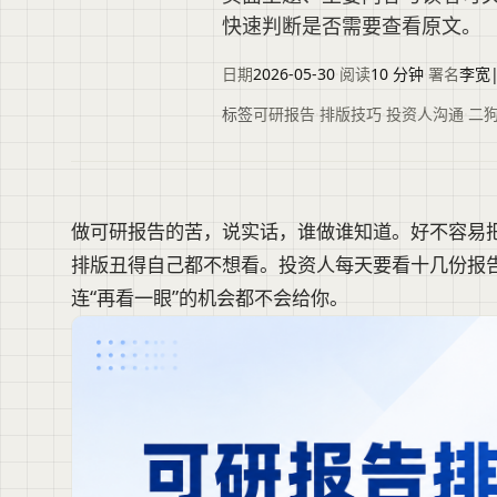
快速判断是否需要查看原文。
日期
2026-05-30
·
阅读
10 分钟
·
署名
李宽
标签
可研报告
·
排版技巧
·
投资人沟通
·
二狗
做可研报告的苦，说实话，谁做谁知道。好不容易
排版丑得自己都不想看。投资人每天要看十几份报
连“再看一眼”的机会都不会给你。