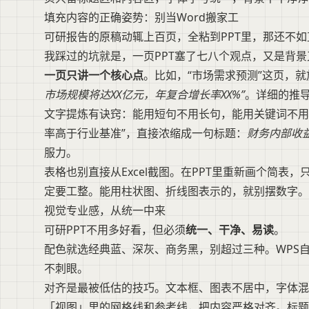
填充内容的正确姿势：别当Word搬家工
可研报告的原稿动辄上百页，全粘到PPT里，那还不如
我踩过的坑就是，一页PPT塞了七八个观点，又是背
一页只讲一个核心点
。比如，“市场需求预测”这页，
市场规模将达XX亿元，年复合增长率XX%”
。详细的推
文字提炼有诀窍：能用短句不用长句，能用关键词不用
率高于行业基准”，直接浓缩成一句标题：
财务内部收益
服力。
表格也别直接从Excel截图。在PPT里重新画个简
定要工整。能用柱状图、折线图表示的，就别摆数字。
视觉专业感，从统一中来
可研PPT不用多好看，但必须
统一、干净、易读
。
配色就选经典蓝、深灰、商务黑，别超过三种。WPS自
不刺眼。
对齐是最被低估的技巧。文本框、图表不居中，字体混
「视图」里的网格线和参考线，把内容严格对齐。标题