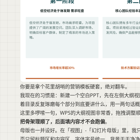
你要是拿个花里胡哨的营销模板硬套，绝对翻车。
我现在的习惯是：新建一个空白PPT，先在左侧大纲
着目录反复琢磨每个部分到底要讲什么，用一两句话概
这里多啰嗦一句，WPS的大纲视图非常香，拖拽调整
把骨架理顺了，后面填内容才不会跑偏
。
母版也一并设好。在「视图」-「幻灯片母版」里，我
页只留标题区和内容区，字体字号统一，背景干干净净