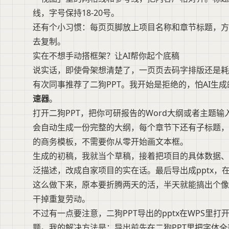
线，字号保持18-20号。
还有个小习惯：每页页脚放上项目名称和章节标题，方
去复制。
实在不想手动搭框架？让AI帮你起个底稿
说实话，即使骨架想清楚了，一页页去码字排版还是耗
有次同事推荐了二狗PPT。我开始是拒绝的，怕AI生
速器
。
打开二狗PPT，把你可研报告的Word大纲或者主题
会自动生成一份完整的大纲，每个章节下还有子标题，
的商务模板，不需要你从零开始画文本框。
生成的初稿，我就当个草稿，接着把项目的具体数据、
泛描述，改成自家项目的实在话。最后导出成pptx，
这么做下来，原本要折腾两天的活，半天就能搞出个像
干掉重复劳动。
不过有一点要注意，二狗PPT导出的pptx在WPS里
题。我的解决方法是：导出前先在二狗PPT里把字体全