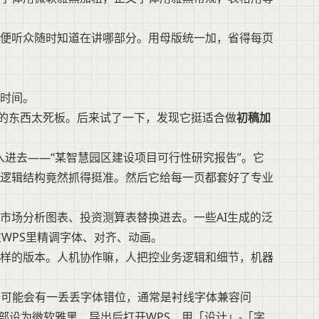
便听众随时知道在讲哪部分。用母版统一加，省得每页
时间。
成的东西太死板。后来试了一下，发现它挺适合做
初稿加
输入进去——“某智慧园区建设项目可行性研究报告”。它
逻辑结构竟然抓得挺准。然后它给每一页都套好了专业
市场分析图表、投资测算表替换进去。一些AI生成的泛
在WPS里精调字体、对齐、动画。
样的版本。人机协作嘛，人把控业务逻辑和细节，机器
打开可能会有一丢丢字体错位，通常是衬线字体兼容问
部设为微软雅黑，导出后打开WPS，用「设计」-「字