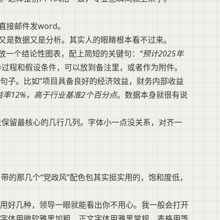
直接邮件发word。
景又是数据又是分析。其实人的眼睛根本看不过来。
就放一个结论性图表，配上简短的关键句：
“预计2025年
导过程和假设条件，可以放到备注里，或者作为附件。
句子。比如“项目具备良好的经济效益，财务内部收益
率12%，高于行业基准2个百分点
。数据本身就很有说
表，只保留最核心的几行几列。字体小一点没关系，对齐一
带的那几个“党政风”配色包其实挺实用的，饱和度低，
用好几种，领导一眼就能看出你不用心。我一般会打开
字体用微软雅黑加粗，正文字体用雅黑常规，表格用等