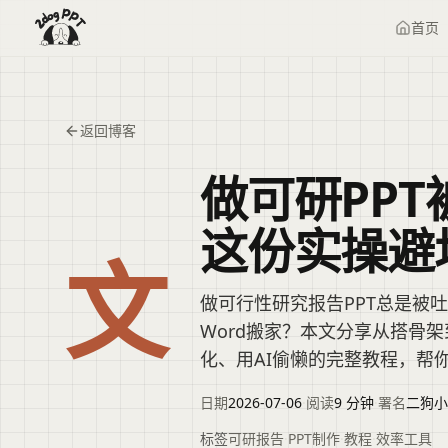
首页
返回博客
做可研PP
这份实操避
文
做可行性研究报告PPT总是被
Word搬家？本文分享从搭骨
化、用AI偷懒的完整教程，帮
日期
2026-07-06
·
阅读
9 分钟
·
署名
二狗小
标签
可研报告
·
PPT制作
·
教程
·
效率工具