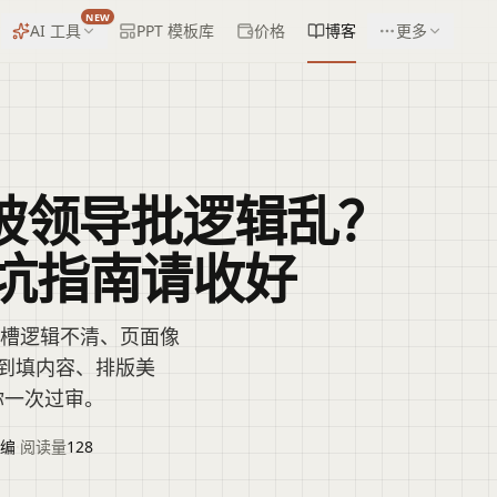
NEW
AI 工具
PPT 模板库
价格
博客
更多
T被领导批逻辑乱？
坑指南请收好
吐槽逻辑不清、页面像
架到填内容、排版美
你一次过审。
编
·
阅读量
128