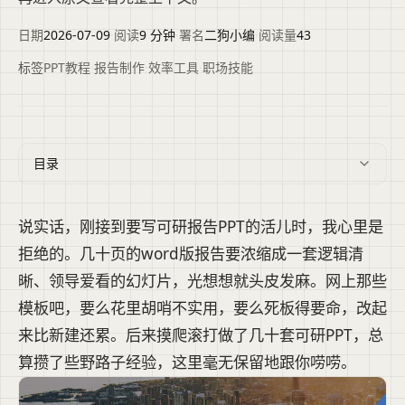
日期
2026-07-09
·
阅读
9 分钟
·
署名
二狗小编
·
阅读量
43
标签
PPT教程
·
报告制作
·
效率工具
·
职场技能
目录
说实话，刚接到要写可研报告PPT的活儿时，我心里是
拒绝的。几十页的word版报告要浓缩成一套逻辑清
晰、领导爱看的幻灯片，光想想就头皮发麻。网上那些
模板吧，要么花里胡哨不实用，要么死板得要命，改起
来比新建还累。后来摸爬滚打做了几十套可研PPT，总
算攒了些野路子经验，这里毫无保留地跟你唠唠。