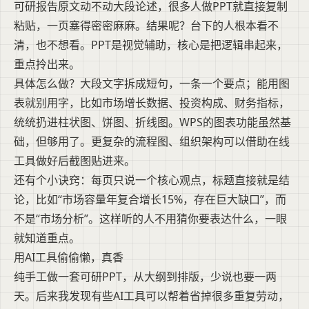
可研报告原文动不动大段论述，很多人做PPT就直接复制
粘贴，一页塞得密密麻麻。结果呢？台下的人根本看不
清，也不想看。PPT是视觉辅助，核心是把逻辑串起来，
重点拎出来。
具体怎么做？大段文字拆成短句，一条一个要点；能用图
表就别用字，比如市场增长数据、投资构成、财务指标，
统统扔进柱状图、饼图、折线图。WPS的图表功能虽然基
础，但够用了。更复杂的流程图、组织架构可以借助在线
工具做好后截图贴进来。
还有个小诀窍：每页只说一个核心观点，标题直接就是结
论，比如“市场容量年复合增长15%，存在巨大缺口”，而
不是“市场分析”。这样听的人不用猜你要表达什么，一眼
就知道重点。
用AI工具偷偷懒，真香
纯手工做一套可研PPT，从大纲到排版，少说也要一两
天。后来我发现有些AI工具可以帮着省掉很多重复劳动，