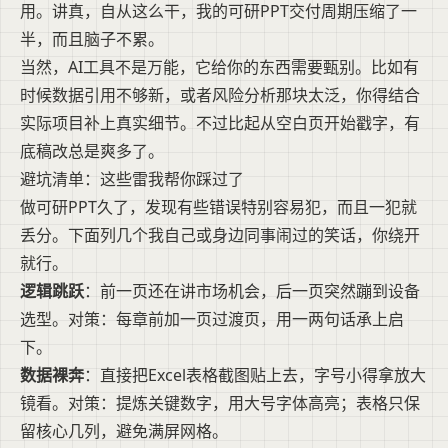
用。讲真，自从这么干，我的可研PPT交付周期压缩了一
半，而且脑子不累。
当然，AI工具不是万能，它给你的东西需要甄别。比如有
时候数据引用不够新，或者风险分析那块太泛，你得结合
实际项目补上真实细节。不过比起从空白页开始戳字，有
底稿改总是爽多了。
避坑清单：这些雷我帮你踩过了
做可研PPT久了，发现有些错误特别容易犯，而且一犯就
丢分。下面列几个我自己或身边同事闹过的笑话，你绕开
就行。
逻辑跳跃
：前一页还在讲市场机会，后一页突然蹦到设备
选型。对策：每章前加一页过渡页，用一两句话承上启
下。
数据裸奔
：直接把Excel表格截图贴上去，字号小得拿放大
镜看。对策：提炼关键数字，用大号字体高亮；表格只保
留核心几列，避免满屏网格。