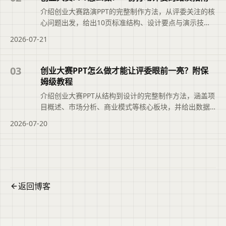
看完整上下文。
介绍创业大赛路演PPT的完整制作方法，从评委关注的核
心问题出发，给出10页标准结构、设计要点与演示技
巧，帮助参赛者快速搭建逻辑清晰、打动评委的演示文
2026-07-21
稿，提升路演表现力。摘要依据现有标题与正文整理，
概括页面主题、主要内容和读者可关注的信息，帮助用
户快速判断文章是否符合当前需求，再进入原文查看完
03
创业大赛PPT怎么做才能让评委眼前一亮？附保
整上下文。
姆级教程
介绍创业大赛PPT从结构到设计的完整制作方法，涵盖项
目概述、市场分析、商业模式等核心板块，并给出数据
呈现、故事化表达与路演演讲技巧，帮助参赛团队在有
2026-07-20
限时间内清晰传递项目价值，提升评委认可度。摘要依
据标题与正文整理，概括页面主题、主要内容和读者可
关注的信息，帮助用户快速判断文章是否符合当前需
求，再查看完整原文。
返回博客