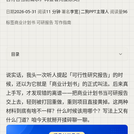
日期
2026-05-31
·
阅读
11 分钟
·
署名
李宽|二狗PPT主理人
·
阅读量
96
标签
商业计划书
·
可研报告
·
写作指南
目录
说实话，我头一次听人提起「可行性研究报告」的时
候，还以为它就是「商业计划书」的正式叫法。后来真
上手写，才发现错的离谱——把商业计划书当可研报告
交上去，轻则被打回重做，重则项目直接黄掉。这两种
材料到底有啥不一样？什么时候该用哪个？写法上又有
什么门道？咱今天就掰开揉碎聊一聊。