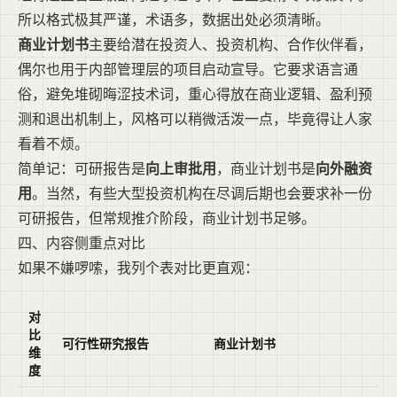
所以格式极其严谨，术语多，数据出处必须清晰。
商业计划书
主要给潜在投资人、投资机构、合作伙伴看，
偶尔也用于内部管理层的项目启动宣导。它要求语言通
俗，避免堆砌晦涩技术词，重心得放在商业逻辑、盈利预
测和退出机制上，风格可以稍微活泼一点，毕竟得让人家
看着不烦。
简单记：可研报告是
向上审批用
，商业计划书是
向外融资
用
。当然，有些大型投资机构在尽调后期也会要求补一份
可研报告，但常规推介阶段，商业计划书足够。
四、内容侧重点对比
如果不嫌啰嗦，我列个表对比更直观：
对
比
可行性研究报告
商业计划书
维
度