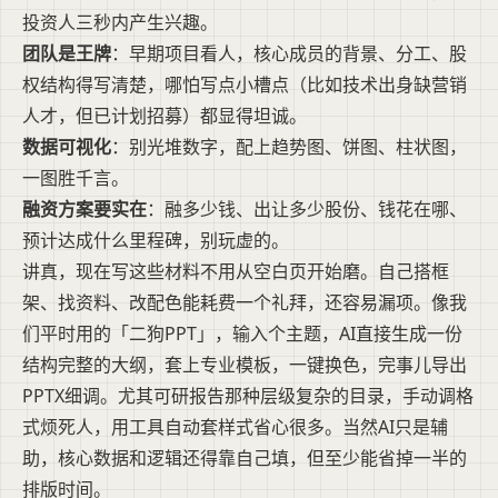
投资人三秒内产生兴趣。
团队是王牌
：早期项目看人，核心成员的背景、分工、股
权结构得写清楚，哪怕写点小槽点（比如技术出身缺营销
人才，但已计划招募）都显得坦诚。
数据可视化
：别光堆数字，配上趋势图、饼图、柱状图，
一图胜千言。
融资方案要实在
：融多少钱、出让多少股份、钱花在哪、
预计达成什么里程碑，别玩虚的。
讲真，现在写这些材料不用从空白页开始磨。自己搭框
架、找资料、改配色能耗费一个礼拜，还容易漏项。像我
们平时用的「二狗PPT」，输入个主题，AI直接生成一份
结构完整的大纲，套上专业模板，一键换色，完事儿导出
PPTX细调。尤其可研报告那种层级复杂的目录，手动调格
式烦死人，用工具自动套样式省心很多。当然AI只是辅
助，核心数据和逻辑还得靠自己填，但至少能省掉一半的
排版时间。