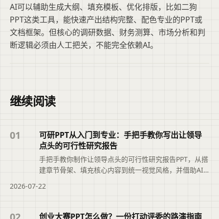
AI可以辅助生成大纲、填充模板、优化排版，比如二狗
PPT这类工具，能快速产出结构完整、配色专业的PPT或
文档框架。但核心的调研数据、财务测算、市场分析和判
断逻辑必须由人工把关，不能完全依赖AI。
继续阅读
01
可研PPT从入门到专业：手把手教你写出让领导
点头的可行性研究报告
手把手教你制作让领导点头的可行性研究报告PPT，从搭
建章节骨架、填充核心内容到统一视觉风格，并借助AI
工具提效，快速完成专业可研汇报。帮助读者快速掌握
2026-07-22
文章重点并用于实际参考。摘要依据现有标题与正文整
理，概括页面主题、主要内容和读者可关注的信息，帮
助用户快速判断文章是否符合当前需求，再进入原文查
02
创业大赛PPT怎么做？一份打动评委的路演指南