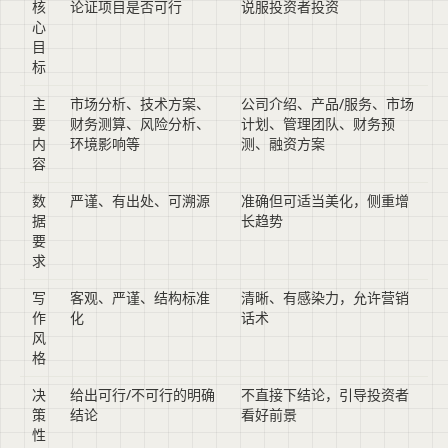
核
论证项目是否可行
说服投资者投资
心
目
标
主
市场分析、技术方案、
公司介绍、产品/服务、市场
要
财务测算、风险分析、
计划、管理团队、财务预
内
环境影响等
测、融资方案
容
数
严谨、有出处、可溯源
准确但可适当美化，侧重增
据
长趋势
要
求
写
客观、严谨、结构标准
清晰、有感染力，允许营销
作
化
话术
风
格
决
给出可行/不可行的明确
不直接下结论，引导投资者
策
结论
看好前景
性