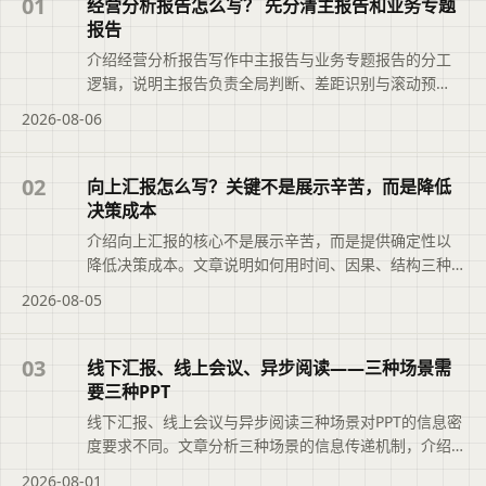
01
经营分析报告怎么写？ 先分清主报告和业务专题
报告
介绍经营分析报告写作中主报告与业务专题报告的分工
逻辑，说明主报告负责全局判断、差距识别与滚动预
测，专题报告聚焦关键问题的根因分析与决策推进，帮
2026-08-06
助避免数据堆砌与内容重复，推动报告从现象描述转向
可落地的行动安排。本文摘要依据原文整理，便于读者
快速了解页面主题、主要内容与适用场景，再进入文章
02
向上汇报怎么写？关键不是展示辛苦，而是降低
查看完整信息。
决策成本
介绍向上汇报的核心不是展示辛苦，而是提供确定性以
降低决策成本。文章说明如何用时间、因果、结构三种
叙述方法组织内容，把问题变成选择题，并借助二狗PPT
2026-08-05
将分散材料整理成结构化初稿，帮助管理者快速判断、
决策与授权。本文摘要依据原文整理，便于读者快速了
解页面主题、主要内容与适用场景，再进入文章查看完
03
线下汇报、线上会议、异步阅读——三种场景需
整信息。
要三种PPT
线下汇报、线上会议与异步阅读三种场景对PPT的信息密
度要求不同。文章分析三种场景的信息传递机制，介绍
如何用二狗PPT的Light、Standard、Rich档位对应调整
2026-08-01