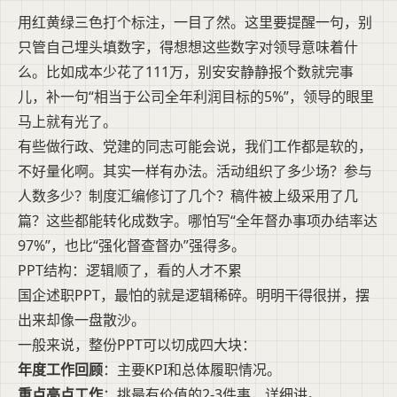
用红黄绿三色打个标注，一目了然。这里要提醒一句，别
只管自己埋头填数字，得想想这些数字对领导意味着什
么。比如成本少花了111万，别安安静静报个数就完事
儿，补一句“相当于公司全年利润目标的5%”，领导的眼里
马上就有光了。
有些做行政、党建的同志可能会说，我们工作都是软的，
不好量化啊。其实一样有办法。活动组织了多少场？参与
人数多少？制度汇编修订了几个？稿件被上级采用了几
篇？这些都能转化成数字。哪怕写“全年督办事项办结率达
97%”，也比“强化督查督办”强得多。
PPT结构：逻辑顺了，看的人才不累
国企述职PPT，最怕的就是逻辑稀碎。明明干得很拼，摆
出来却像一盘散沙。
一般来说，整份PPT可以切成四大块：
年度工作回顾
：主要KPI和总体履职情况。
重点亮点工作
：挑最有价值的2-3件事，详细讲。