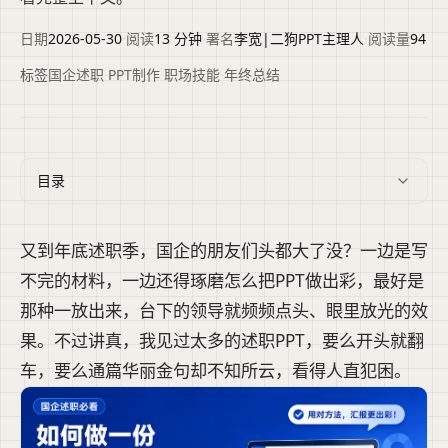
日期
2026-05-30
·
阅读
13 分钟
·
署名
李宽|二狗PPT主理人
·
阅读量
94
标签
国企述职
·
PPT制作
·
职场技能
·
年终总结
目录
又到年底述职季，国企的朋友们头都大了没？一边是写
不完的材料，一边还得琢磨怎么把PPT做出彩，最好是
那种一放出来，台下的领导就频频点头、眼里放光的效
果。不过讲真，我见过太多的述职PPT，要么开头就翻
车，要么通篇华丽金句却不知所云，看得人直犯困。