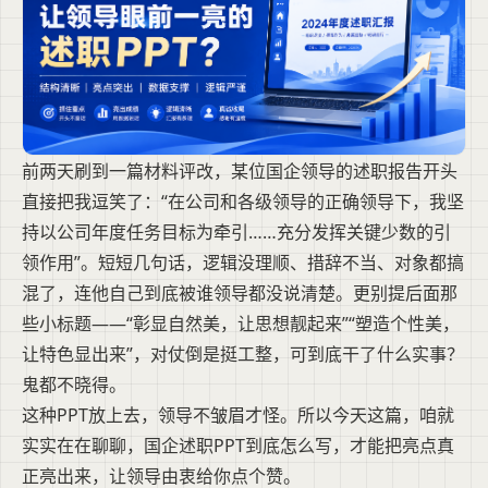
前两天刷到一篇材料评改，某位国企领导的述职报告开头
直接把我逗笑了：“在公司和各级领导的正确领导下，我坚
持以公司年度任务目标为牵引……充分发挥关键少数的引
领作用”。短短几句话，逻辑没理顺、措辞不当、对象都搞
混了，连他自己到底被谁领导都没说清楚。更别提后面那
些小标题——“彰显自然美，让思想靓起来”“塑造个性美，
让特色显出来”，对仗倒是挺工整，可到底干了什么实事？
鬼都不晓得。
这种PPT放上去，领导不皱眉才怪。所以今天这篇，咱就
实实在在聊聊，国企述职PPT到底怎么写，才能把亮点真
正亮出来，让领导由衷给你点个赞。