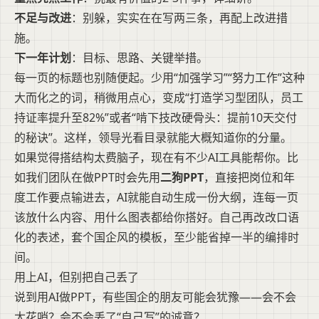
不足与改进
：别躲，实实在在写两三条，再配上改进措
施。
下一年计划
：目标、思路、关键举措。
每一页的标题也别随便起。少用“加强学习”“努力工作”这种
大而化之的词，稍微用点心，变成“打造学习型团队，员工
持证率提升至82%”或者“啃下技改硬骨头：提前10天交付
的秘诀”。这样，领导光看目录就能大概知道你的分量。
如果觉得搭结构太费脑子，现在有不少AI工具能帮你。比
如我们团队在做PPT时会先用
二狗PPT
，直接把岗位和年
度工作要点输进去，AI就能自动生成一份大纲，连每一页
该放什么内容、用什么图表都给你搭好。自己再改改口语
化的表述，套个国企风的模板，至少能省掉一半的编排时
间。
用上AI，但别把自己丢了
说到用AI做PPT，有些国企的朋友可能会犹豫——会不会
太花哨？会不会丢了“自己写”的诚意？