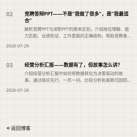
02
竞聘答辩PPT——不是"我做了很多"，是"我最适
合"
解析竞聘PPT与述职PPT的根本区别，介绍岗位理解、能
力匹配、业绩佐证、工作思路的正确结构，帮助竞聘者
突出‘我最适合’。
2026-07-29
03
经营分析汇报——数据有了，但故事怎么讲？
介绍经营分析汇报中如何将数据转化为决策驱动的故
事，通过结论先行、一页一问、比较分析和差距归因四
个步骤，并给出AI辅助与常见避坑建议。
2026-07-28
返回博客