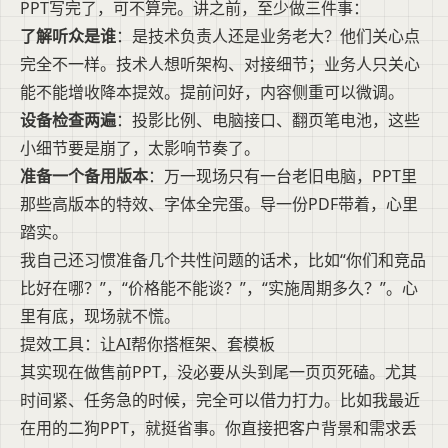
PPT写完了，可不算完。讲之前，至少做三件事：
了解听众是谁
：是技术负责人还是业务老大？他们关心点
完全不一样。技术人想听架构、对接细节；业务人只关心
能不能增收降本提效。提前问好，内容侧重可以微调。
设备检查两遍
：投影比例、电脑接口、翻页笔电池，这些
小细节要是崩了，太影响节奏了。
准备一个备用版本
：万一现场只有一台老旧电脑，PPT里
那些高版本的特效、字体全完蛋。导一份PDF带着，心里
踏实。
我自己还习惯准备几个共性问题的话术，比如“你们和竞品
比好在哪？”，“价格能不能谈？”，“实施周期多久？”。心
里有底，现场就不慌。
提效工具：让AI帮你搭框架、套模板
其实现在做售前PPT，没必要从头到尾一页页死磕。尤其
时间紧、任务急的时候，完全可以借力打力。比如我最近
在用的二狗PPT，就挺省事。你直接把客户背景和需求丢