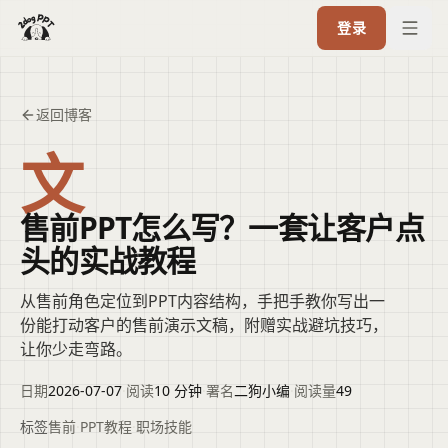
登录
返回博客
文
售前PPT怎么写？一套让客户点
头的实战教程
从售前角色定位到PPT内容结构，手把手教你写出一
份能打动客户的售前演示文稿，附赠实战避坑技巧，
让你少走弯路。
日期
2026-07-07
·
阅读
10 分钟
·
署名
二狗小编
·
阅读量
49
标签
售前
·
PPT教程
·
职场技能