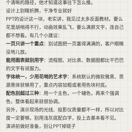
个清晰的路径，他才知道这事往下怎么推。
设计上别瞎折腾，干净专业就好
PPT的设计这一块，老实讲，我见过太多反面教材。要么
花里胡哨得不行，动画效果乱飞，要么满屏文字，连自己
都不想看。有几个小建议：
一页只讲一个重点
：别试图把一页塞得满满的，客户眼睛
没地儿放。
能用图表就别用字
：流程图、对比表、数据图都比干巴巴
的文字有说服力。
字体统一，少用花哨的艺术字
：系统默认的微软雅黑、思
源黑体就够用了，重点内容加粗或者用色块衬底。
配色别超过三种
：用一个主色，一个辅色，再来个强调
色，整体看起来就很协调。
另外，演示现场的光线、投影仪质量都不一样，所以对比
度一定要够。别用浅灰底配白字，投上去基本看不见。
演讲前做好准备，别让PPT掉链子