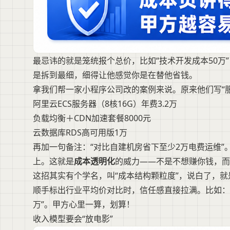
最忌讳的就是笼统报个总价，比如“技术开发成本50万
是拆到最细，细得让他感觉你是在替他省钱。
拿我们帮一家小程序公司改的案例来说。原来他们写“服
阿里云ECS服务器（8核16G）年费3.2万
负载均衡＋CDN加速套餐8000元
云数据库RDS高可用版1万
再加一句备注：“对比自建机房省下至少2万电费运维
上。这就是
成本透明化
的威力——不是不想赚你钱，而
这招其实有个学名，叫“成本结构颗粒度”，说白了，
顺手标出行业平均价对比时，信任感直接拉满。比如：“同
万”。甲方心里一算，划算！
收入模型要会“放电影”