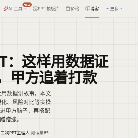
NEW
AI 工具
PPT 模板库
价格
博客
更多
PT：这样用数据证
，甲方追着打款
会用数据讲故事。本文
视化、风险对比等实操
焊进甲方脑子，再搭配
率蹭蹭涨。
|二狗PPT主理人
·
阅读量
65