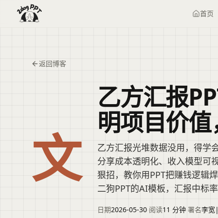
首页
返回博客
乙方汇报P
明项目价值
文
乙方汇报光堆数据没用，得学
分享成本透明化、收入模型可
狠招，教你用PPT把赚钱逻辑
二狗PPT的AI模板，汇报中标
日期
2026-05-30
·
阅读
11 分钟
·
署名
李宽