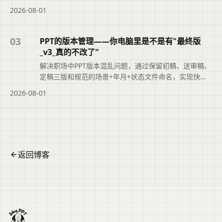
和定向表达替换三个微调，让PPT看起来像你亲手制作
2026-08-01
的，既保留AI的效率，又融入真实个性。
03
PPT的版本管理——你电脑里是不是有"最终版
_v3_真的不改了"
解决职场中PPT版本混乱问题，通过保留初稿、送审稿、
定稿三版和规范的场景+年月+状态文件命名，实现快速
追溯，提升职业素养。
2026-08-01
返回博客