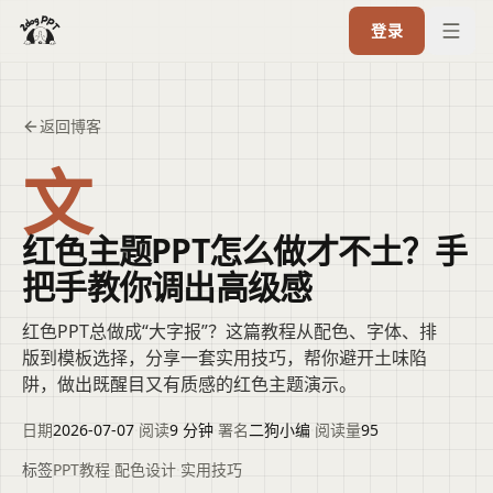
登录
返回博客
文
红色主题PPT怎么做才不土？手
把手教你调出高级感
红色PPT总做成“大字报”？这篇教程从配色、字体、排
版到模板选择，分享一套实用技巧，帮你避开土味陷
阱，做出既醒目又有质感的红色主题演示。
日期
2026-07-07
·
阅读
9 分钟
·
署名
二狗小编
·
阅读量
95
标签
PPT教程
·
配色设计
·
实用技巧