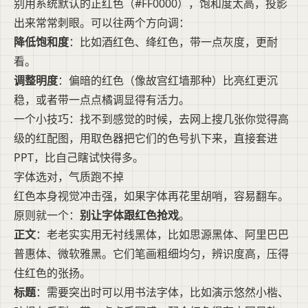
别用系统默认的正红色（#FF0000），饱和度太高，投影
出来常常刺眼。可以往两个方向调：
降低饱和度
：比如酒红色、绛红色，带一点灰度，更耐
看。
调整明度
：偏暗的红色（像故宫红墙那种）比亮红更沉
稳，或者带一点点橘调显得有活力。
一个小技巧：找不到感觉的时候，去网上搜几张你觉得高
级的红配图，用取色器把它们的色号扒下来，直接套进
PPT，比自己瞎试快得多。
字体选对，气质跑不掉
红色本身视觉冲击强，如果字体再花里胡哨，容易翻车。
原则就一个：
别让字体跟红色抢戏
。
正文
：老老实实用无衬线黑体，比如思源黑体、阿里巴巴
普惠体、微软雅黑。它们笔画粗细均匀，辨识度高，压得
住红色的张扬。
标题
：需要突出时可以用书法字体，比如演示悠然小楷、