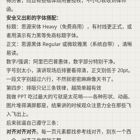
得厉害，而且有些楷体商用要授权，不小心就收到律师
函。
安全又出彩的字体搭配：
标题：思源宋体 Heavy（免费商用），有衬线更正式，或
者用演示有力黑等免商标题字体。
正文：思源黑体 Regular 或微软雅黑（系统自带），清晰
易读。
数字/强调：阿里巴巴普惠体，数字部分特别干净。
字号别太小，演讲现场后排要看得清，正文别低于 20pt。
一段文字别超过六行，不然就密密麻麻像天书了。
第四步：排版只记三条铁律，越简单越有效
我做 PPT 吃过最大的亏就是太花哨——各种形状、动画、
图片堆得满屏都是，结果讲的时候观众注意力全在那些飞
入飞出上。
后来就逼自己遵守三条：
对齐对齐对齐
。每一页元素都找参考线对齐，别东一个西