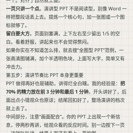
一个。对齐了自然就工整。
一页只讲一个点
。演讲型 PPT 不是阅读型，别像 Word 一
样把整段话丢上去。提炼一个核心句，加一张图或一个图
标就够了。
留白要大方
。页面别塞满，上下左右至少留出 1/5 的空
白。看着舒服，讲起来也不会觉得憋闷。
如果你实在不知道怎么排，就去搜“全图型 PPT”范例，一
张高清图铺满，加个半透明色块，上面写大字，简单又有
冲击力。
第五步：演讲节奏比 PPT 本身更重要
PPT 做得再好也是辅助，讲得烂全白瞎。我的经验是：
把
70% 的精力放在前 3 分钟和最后 1 分钟
。开头讲好了，后
面出点小错观众也原谅；结尾回扣好了，整场演讲的档次
就上去了。
中间部分，注意“画面配合”。你的 PPT 上出现一个新信
息，停两秒再讲，给观众看的反应时间。别一边按下一页