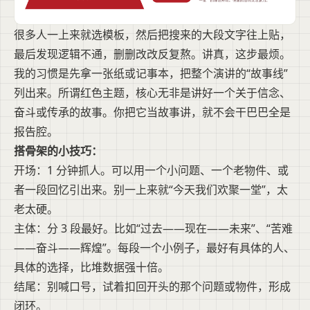
很多人一上来就选模板，然后把搜来的大段文字往上贴，
最后发现逻辑不通，删删改改反复熬。讲真，这步最烦。
我的习惯是先拿一张纸或记事本，把整个演讲的“故事线”
列出来。所谓红色主题，核心无非是讲好一个关于信念、
奋斗或传承的故事。你把它当故事讲，就不会干巴巴全是
报告腔。
搭骨架的小技巧：
开场：1 分钟抓人。可以用一个小问题、一个老物件、或
者一段回忆引出来。别一上来就“今天我们欢聚一堂”，太
老太硬。
主体：分 3 段最好。比如“过去——现在——未来”、“苦难
——奋斗——辉煌”。每段一个小例子，最好有具体的人、
具体的选择，比堆数据强十倍。
结尾：别喊口号，试着扣回开头的那个问题或物件，形成
闭环。