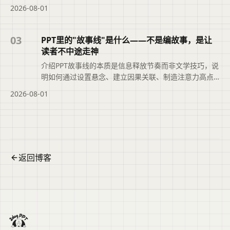
“最终版_v3_真的不改了”的混乱。文章还结合二狗PPT的
2026-08-01
大纲版本记录功能，帮助职场人快速定位正确文件，提
升职业素养与工作效率。便于读者从搜索结果中了解页
面主题、主要内容与适用场景，再进入原文查看完整信
03
PPT里的"故事线"是什么——不是编故事，是让
息。
读者不中途走神
介绍PPT故事线的本质是信息释放节奏而非文学技巧，说
明如何通过设置悬念、建立因果关联、制造注意力高点
来防止读者中途走神，并讲解如何利用二狗PPT大纲编辑
2026-08-01
器在卡片阶段检查推进关系、强化故事框架，让演示文
稿始终抓住读者注意力。便于读者从搜索结果中了解页
面主题、主要内容与适用场景，再进入原文查看完整信
息。
返回博客