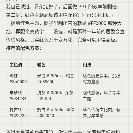
我自己试过，骨架定好了，后面做 PPT 的效率能翻倍。
第二步：红色主题到底该用啥配色？别再只用正红了
一提到红色主题，脑子里蹦出来的就是 #FF0000 那种大
红，再配个亮黄字——没错，就是那种十年前的居委会宣
传栏风格。其实红色系千变万化，完全可以用得高级。
推荐的配色方案：
主色调
辅色
用法
绛红
米白 #f5f5dc、暗金
适合历史叙事，沉稳
#8b0000
#b8860b
有力量感
朱砂红
浅灰 #f0f0f0、深灰
现代感强，适合青年
#e34234
#2f4f4f
主题
复古红
奶白 #fdf5e6、墨绿
适合传统文化类，有
#b22222
#004040
岁月厚重感
不讲太高深的色彩理论，你记住一条：大面积用低饱和