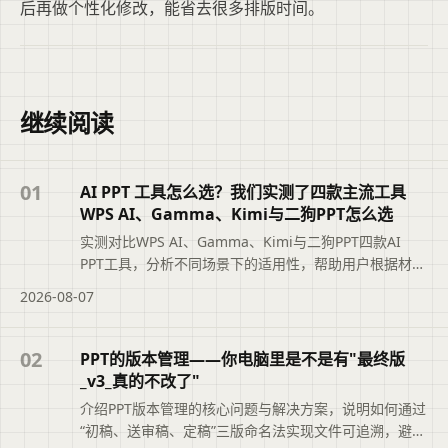
后再做个性化修改，能省去很多排版时间。
继续阅读
01
AI PPT 工具怎么选？我们实测了四款主流工具
WPS AI、Gamma、Kimi与二狗PPT怎么选
实测对比WPS AI、Gamma、Kimi与二狗PPT四款AI
PPT工具，分析不同场景下的适用性，帮助用户根据材料
类型、汇报场景和修改需求选择最合适的工具，避免盲
2026-08-07
目追求综合排名。摘要依据标题与正文整理，概括页面
主题、主要内容和读者可关注的信息，帮助用户快速判
断文章是否符合当前需求，再查看完整原文。
02
PPT的版本管理——你电脑里是不是有"最终版
_v3_真的不改了"
介绍PPT版本管理的核心问题与解决方案，说明如何通过
“初稿、送审稿、定稿”三版命名法实现文件可追溯，避免