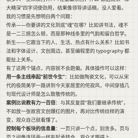
大精深”四字词使劲用，结果像领导讲话稿，没人爱看。
我的习惯是先想明白两个问题：
传承——你要讲的文化到底“魂”在哪？比如讲书法，魂不
是一二三捺怎么顿，而是那种线条里的气韵和留白哲学。
新生——它跟当下的人、生活、热点有什么关系？比如书
法和字体设计、文创周边，甚至编程里的 typography 都
能扯上关系。
有了这两个锚点，内容就不会跑偏。具体操作可以这样：
用一条主线串起“前世今生”
：比如做陶瓷文化，可以从宋
代的极简美学一路讲到今天家居里的侘寂风，中间穿插几
句现代设计师是怎么致敬传统的。
案例比说教有力一百倍
：与其反复提“我们要继承传统”，
不如放一张故宫文创爆红的图片，再对比传统纹样的演
变，观众自己就看懂了。
控制每个板块的信息量
：一页只讲一个点，别贪多。页与
页之间像连环画一样有起承转合，观众才跟得上。