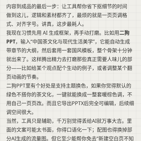
内容到成品的最后一步：让工具帮你省下抠细节的时间
做到这儿，逻辑和素材都齐了，最烦的就是一页页调格
式、对齐字号。讲真，这步最耗人。
我现在习惯先用 AI 生成框架，再手动打磨。比如用
二狗
PPT
，输入“中国茶文化与现代生活美学”，它能自动生成
带章节的大纲，然后套用一套国风模板，整个骨架十分钟
就出来了。这样腾出精力去打磨那些真正需要人味儿的部
分——比如给某个观点配个生动的例子，或者调整某个翻
页动画的节奏。
二狗PPT里有个好处是支持主题换色，如果你觉得默认的
绿色不搭你的茶文化，一键就能换成一整套暖棕色调，不
用自己一页页改。而且它导出PPTX后完全可编辑，后续细
调空间很大。
当然，工具只是辅助，千万别觉得丢给AI就万事大吉。里
面的文案可能太书面，你得口语化一下；配图也得换掉部
分AI生成的流量图。但它至少能帮你免去“新建空白页不知