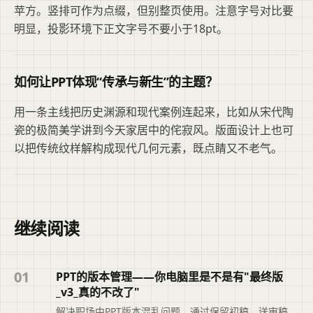
苹方。竖排可作为点缀，但别整页使用。注意字号对比要
明显，投影环境下正文字号不要小于18pt。
如何让PPT体现“传承与新生”的主题？
用一条主线把历史渊源和现代案例连起来，比如从宋代陶
瓷的极简美学讲到今天家居中的侘寂风。版面设计上也可
以把传统纹样解构成现代几何元素，既点睛又不老气。
继续阅读
01
PPT的版本管理——你电脑里是不是有"最终版
_v3_真的不改了"
解决职场中PPT版本混乱问题，通过保留初稿、送审稿、