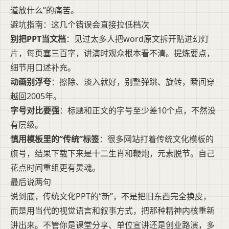
道放什么”的痛苦。
避坑指南：这几个错误会直接拉低档次
别把PPT当文档
：见过太多人把word原文拆开贴进幻灯
片，每页塞三百字，讲演时观众根本看不清。提炼要点，
细节用口述补充。
动画别浮夸
：擦除、淡入就好，别整弹跳、旋转，瞬间穿
越回2005年。
字号对比要强
：标题和正文的字号至少差10个点，不然没
有层级。
慎用模板里的“传统”标签
：很多网站打着传统文化模板的
旗号，结果下载下来是十二生肖和鞭炮，元素脱节。自己
花点时间重组更有灵魂。
最后说两句
说到底，传统文化PPT的“新”，不是把旧东西完全换皮，
而是用当代的视觉语言和叙事方式，把那种精神内核重新
讲出来。不管你是课堂分享、单位宣讲还是创业路演，多