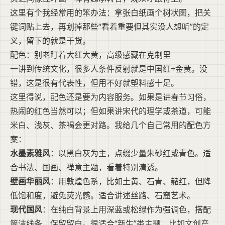
这里有个我经常用的笨办法：拿张白纸画个树状图，把关
键词贴上去，再划掉那些“看着重要但其实没人想听”的定
义，留下的就是干货。
配色：别老盯着大红大黄，高级感藏在克制里
一讲到传统文化，很多人条件反射就是中国红+金黄。没
错，这是很有代表性，但用不好就塑料感十足。
这里得说，配色还是要为内容服务。如果是讲春节习俗，
热闹的红色当然可以；但如果讲宋代的理学或茶道，可能
米白、浅灰、茶褐会更对路。我给几个自己常用的配色方
案：
水墨素雅风
：以黑白灰为主，点缀少量朱砂红或青色。适
合书法、国画、禅意主题，看着特别清透。
壁画华丽风
：用敦煌色系，比如土黄、石青、赭红，但降
低饱和度，避免荧光感。适合讲述丝路、石窟艺术。
现代国风
：在纯白背景上用深蓝或松绿作为强调色，搭配
简洁线条，保留留白。很适合“新生”类主题，比如文创产