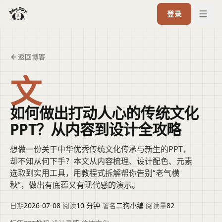
登录
返回博客
文
如何做出打动人心的传统文化
PPT？从内容到设计全攻略
想做一份关于中华优秀传统文化传承与新生的PPT，
却不知从何下手？本文从内容梳理、设计配色、元素
选取到实用工具，用教程式拆解帮你告别“老气横
秋”，做出有底蕴又有现代感的演示。
日期
2026-07-08
·
阅读
10 分钟
·
署名
二狗小编
·
阅读量
82