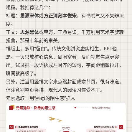
粗糙。我推荐这几个：
标题：
思源宋体
或
方正清刻本悦宋
，有书卷气又不失辨识
度。
正文：
思源黑体
或
苹方
，干净易读。千万别用艺术字旋转
扭曲，那是十年前的审美。
排版上，多用“留白”。传统文化讲究虚实相生，PPT也
是。一页只放核心信息，周围空着，反而视觉焦点更突
出。试过把一段话拆成左对齐的短句，字间距稍微拉开，
瞬间就高级了。
另外，适当用竖排文字来点缀封面或章节页，很有味道，
但注意别整页竖排，现代人的阅读习惯受不了。
元素选取：用“熟悉的陌生感”抓人