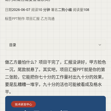
日期
2026-06-07
·
阅读
10 分钟
·
署名
二狗小编
·
阅读量
108
标签
PPT制作
·
项目汇报
·
乙方沟通
目录
做乙方最怕什么？项目干完了，汇报没讲好，甲方脸色
一沉，尾款就悬了。其实吧，项目汇报PPT就是你的第
二张脸，它能把你七十分的工作量衬出九十分的效果，
要是乱糟糟一堆字，九十分的活也可能被看成及格水
平。