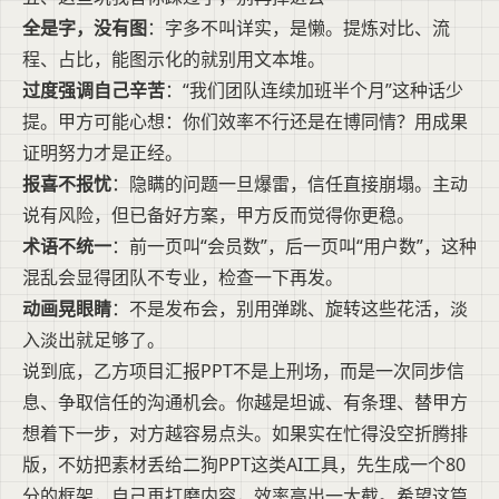
全是字，没有图
：字多不叫详实，是懒。提炼对比、流
程、占比，能图示化的就别用文本堆。
过度强调自己辛苦
：“我们团队连续加班半个月”这种话少
提。甲方可能心想：你们效率不行还是在博同情？用成果
证明努力才是正经。
报喜不报忧
：隐瞒的问题一旦爆雷，信任直接崩塌。主动
说有风险，但已备好方案，甲方反而觉得你更稳。
术语不统一
：前一页叫“会员数”，后一页叫“用户数”，这种
混乱会显得团队不专业，检查一下再发。
动画晃眼睛
：不是发布会，别用弹跳、旋转这些花活，淡
入淡出就足够了。
说到底，乙方项目汇报PPT不是上刑场，而是一次同步信
息、争取信任的沟通机会。你越是坦诚、有条理、替甲方
想着下一步，对方越容易点头。如果实在忙得没空折腾排
版，不妨把素材丢给二狗PPT这类AI工具，先生成一个80
分的框架，自己再打磨内容，效率高出一大截。希望这篇