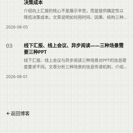
查看完整信息。
决策成本
介绍向上汇报的核心不是展示辛苦，而是提供确定性以
降低决策成本。文章说明如何用时间、因果、结构三种
叙述方法组织内容，把问题变成选择题，并借助二狗PPT
2026-08-05
将分散材料整理成结构化初稿，帮助管理者快速判断、
决策与授权。本文摘要依据原文整理，便于读者快速了
解页面主题、主要内容与适用场景，再进入文章查看完
03
线下汇报、线上会议、异步阅读——三种场景需
整信息。
要三种PPT
线下汇报、线上会议与异步阅读三种场景对PPT的信息密
度要求不同。文章分析三种场景的信息传递机制，介绍
如何用二狗PPT的Light、Standard、Rich档位对应调整
2026-08-01
内容密度，并说明基于同一份大纲快速适配不同场景的
方法，帮助提升演示效果。便于读者从搜索结果中了解
页面主题、主要内容与适用场景，再进入原文查看完整
信息。
返回博客