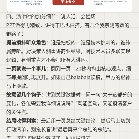
四、演讲时的加分细节：说人话，会控场
PPT做得再精致，讲得干巴也白搭。有几个我亲测有效的
野路子：
提前摸排听众角色
：谁是拍板的，谁是技术挑刺的，谁纯
属旁听。对决策人侧重讲商业结果，对技术人员多聊实现
逻辑，有侧重点才不会把所有人讲困。
一页就说一个事儿
：翻到一页，20秒内抛出核心观点，细
节等提问时再展开。如果自己balabala读稿，甲方的眼神
马上涣散。
故意留几个钩子
：讲到关键数据时，问一句“关于这部分的
变化，各位需要我详细说说吗？”既能互动，又能摸清客户
的关注点。
结尾收得利索
：最后用一页总结关键结论，然后马上切到
行动清单，别拖长音讲“最后再来个总结的总结”。
五、这些坑我替你踩过了，别再掉进去