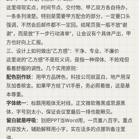
这里得现实点，时间节点、交付物、甲乙双方各自待办，
一条条列清楚。特别是需要甲方配合的部分，一定要口头
强调，不然会后邮件都不一定回。结尾页我一般不放“谢
谢”，而是放“下一步行动清单”，让会议有个具体产出，甲
方也好向上汇报。
三、设计上如何做出“乙方感”：干净、专业、不廉价
这里说的“乙方感”不是贬义词，是指一种得体、不抢戏但
看着舒服的调性。几个实用原则：
配色别作妖
：用甲方品牌色，科技公司就蓝白，地产用深
灰加香槟金。如果甲方给了VI手册，务必照着做，这是基
本尊重。
字体统一
：标题用粗体无衬线，正文微软雅黑或思源黑
体，字号别太小，保证会议室最后一排也能瞅见。
留白就是呼吸
：别把PPT当Word用，一页塞八百字。重点
内容放大，辅助解释用小字，实在话多的点挪到备注里
讲。