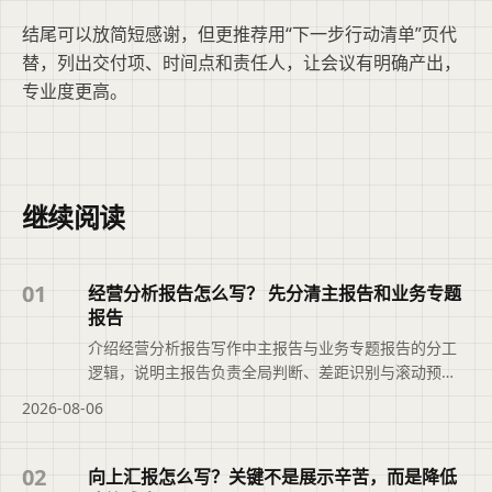
结尾可以放简短感谢，但更推荐用“下一步行动清单”页代
替，列出交付项、时间点和责任人，让会议有明确产出，
专业度更高。
继续阅读
01
经营分析报告怎么写？ 先分清主报告和业务专题
报告
介绍经营分析报告写作中主报告与业务专题报告的分工
逻辑，说明主报告负责全局判断、差距识别与滚动预
测，专题报告聚焦关键问题的根因分析与决策推进，帮
2026-08-06
助避免数据堆砌与内容重复，推动报告从现象描述转向
可落地的行动安排。本文摘要依据原文整理，便于读者
快速了解页面主题、主要内容与适用场景，再进入文章
02
向上汇报怎么写？关键不是展示辛苦，而是降低