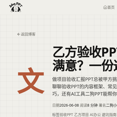
首页
返回博客
乙方验收P
满意？一份
文
做项目验收汇报PPT总被甲方
聊聊验收PPT的内容框架、常
巧，还有AI工具二狗PPT能帮
日期
2026-06-08
·
阅读
8 分钟
·
署名
二狗小
标签
验收PPT
·
乙方项目
·
AI办公
·
避坑指南