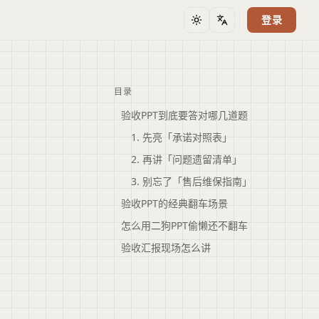
登录
主题
语言
目录
验收PPT到底要答对哪几道题
1. 先亮「承诺对照表」
2. 再讲「问题遗留清单」
3. 别忘了「售后维保指南」
验收PPT的经典翻车场景
怎么用二狗PPT偷懒还不翻车
验收汇报现场怎么讲