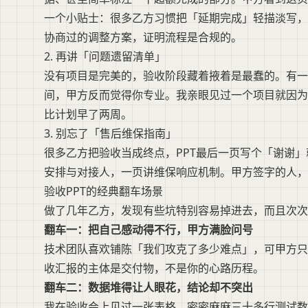
一个小贴士：很多乙方习惯把「延期完成」轻描淡写，
协商过的调整方案，证明流程是合规的。
2. 再讲「问题遗留清单」
没有项目是完美的，验收阶段藏着掖着是最蠢的。有
间，甲方反而觉得你专业。我亲眼见过一个项目就因为
比计划早了两周。
3. 别忘了「售后维保指南」
很多乙方把验收当成终点，PPT最后一页写个「谢谢
安排与对接人，一页讲维保响应机制。甲方签字的人，
验收PPT的经典翻车场景
做了几年乙方，发现有些坑特别容易掉进去，而且次次
翻车一：把自己感动得不行，甲方满脸问号
技术团队喜欢铺陈「我们攻克了多少难点」，可甲方只
收汇报的主体是交付物，不是你的心路历程。
翻车二：数据堆得让人眼花，结论却不突出
我在验收会上见过一张表格，密密麻麻三十多行测试数