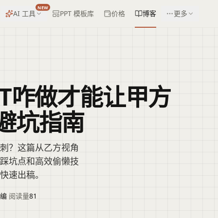
NEW
AI 工具
PPT 模板库
价格
博客
更多
PT咋做才能让甲方
避坑指南
挑刺？这篇从乙方视角
见踩坑点和高效偷懒技
你快速出稿。
编
·
阅读量
81