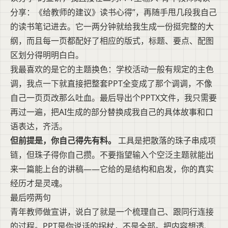
分享：《给教师的建议》读书心得”，再随手甩几段我自己
的读书笔记进去。它一两分钟就给我生成一份挺完整的大
纲，而且每一页都配好了相应的版式，标题、要点、配图
区划分得明明白白。
我最喜欢的是它的主题换色：学校活动一般有规定的主色
调，我点一下就直接把整套PPT全变成了那个调调，不像
自己一页页改那么吐血。最后导出个PPTX文件，我只需要
再过一遍，把AI生成的部分替换成我自己的具体故事和口
语表达，齐活。
但前提是，你自己得先有料。
工具是把散落的珠子串成项
链，但珠子得你自己攒。不要指望输入个空泛主题就能出
来一篇能上台的讲稿——它给的是结构和启发，你的真实
经历才是灵魂。
最后唠两句
青年教师做宣讲，说白了就是一个梳理自己、跟同行连接
的过程。PPT是你说话的拐杖，不是全部。把内容想透、