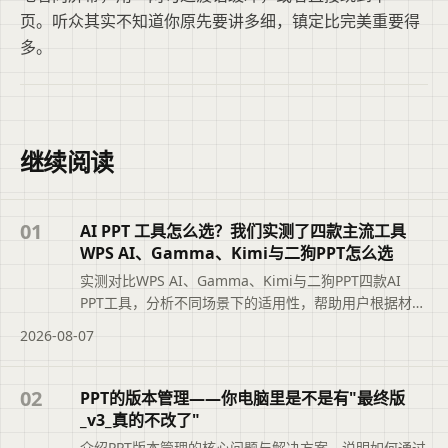
页。听众其实不知道你原先要讲多细，镇定比完美重要得
多。
继续阅读
01
AI PPT 工具怎么选？我们实测了四款主流工具
WPS AI、Gamma、Kimi与二狗PPT怎么选
实测对比WPS AI、Gamma、Kimi与二狗PPT四款AI
PPT工具，分析不同场景下的适用性，帮助用户根据材料
类型、汇报场景和修改需求选择最合适的工具，避免盲
2026-08-07
目追求综合排名。摘要依据标题与正文整理，概括页面
主题、主要内容和读者可关注的信息，帮助用户快速判
断文章是否符合当前需求，再查看完整原文。
02
PPT的版本管理——你电脑里是不是有"最终版
_v3_真的不改了"
介绍PPT版本管理的核心问题与解决方案，说明如何通过