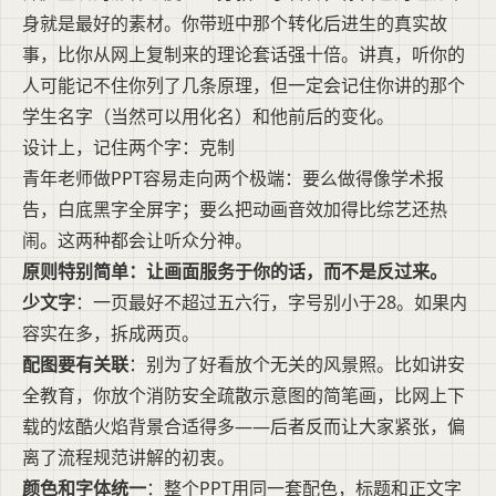
身就是最好的素材。你带班中那个转化后进生的真实故
事，比你从网上复制来的理论套话强十倍。讲真，听你的
人可能记不住你列了几条原理，但一定会记住你讲的那个
学生名字（当然可以用化名）和他前后的变化。
设计上，记住两个字：克制
青年老师做PPT容易走向两个极端：要么做得像学术报
告，白底黑字全屏字；要么把动画音效加得比综艺还热
闹。这两种都会让听众分神。
原则特别简单：让画面服务于你的话，而不是反过来。
少文字
：一页最好不超过五六行，字号别小于28。如果内
容实在多，拆成两页。
配图要有关联
：别为了好看放个无关的风景照。比如讲安
全教育，你放个消防安全疏散示意图的简笔画，比网上下
载的炫酷火焰背景合适得多——后者反而让大家紧张，偏
离了流程规范讲解的初衷。
颜色和字体统一
：整个PPT用同一套配色，标题和正文字