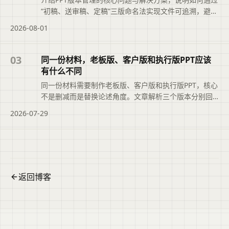
“初稿、送审稿、定稿”三版命名法实现文件可追溯，避免
“最终版_v3_真的不改了”的混乱。文章还结合二狗PPT的
2026-08-01
大纲版本记录功能，帮助职场人快速定位正确文件，提
升职业素养与工作效率。便于读者从搜索结果中了解页
面主题、主要内容与适用场景，再进入原文查看完整信
03
同一份材料，老板版、客户版和执行版PPT应该
息。
有什么不同
同一份材料需要制作老板版、客户版和执行版PPT，核心
不是删减而是替换论述角度。文章解析三个版本分别回
答的不同问题、各自最不能缺少的内容，并介绍如何利
2026-07-29
用二狗PPT的大纲编辑功能从同一源文档灵活组织三个版
本，避免重复劳动。本文摘要依据原文整理，便于读者
快速了解页面主题、主要内容与适用场景，再进入文章
查看完整信息。
返回博客