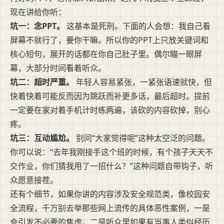
现在讲给你听：
坑一：念PPT。
这基本是死刑。下面的人会想：我自己看
屏幕不就行了，要你干嘛。所以你的PPT上只放关键词和
核心短句，展开的话都在你自己肚子里。偶尔瞄一眼屏
幕，大部分时间看着听众。
坑二：超时严重。
年轻人容易紧张，一紧张语速就快，但
快着快着可能反而因为跳跃而补更多话，最后超时。提前
一定要在家对着手机计时练两遍，该砍的内容砍掉，别心
疼。
坑三：互动尴尬。
别问“大家觉得呢”这种太空泛的问题。
你可以说：“去年我刚接手这个班的时候，有个孩子天天不
交作业，你们猜我用了一招什么？”这种问题自带钩子，听
众愿意接茬。
还有个细节，如果你讲的内容涉及安全规范类，像校园安
全流程，千万别去举那些网上流传的具体恶性案例，一是
会引发不必要的焦虑，二是听众里如果有当事人类似经历