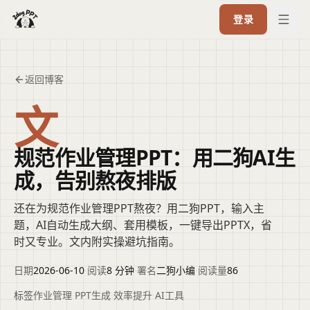
登录
返回博客
文
规范作业管理PPT：用二狗AI生
成，告别熬夜排版
还在为规范作业管理PPT熬夜？用二狗PPT，输入主
题，AI自动生成大纲、套用模板，一键导出PPTX，省
时又专业。文内附实操避坑指南。
日期
2026-06-10
·
阅读
8 分钟
·
署名
二狗小编
·
阅读量
86
标签
作业管理
·
PPT生成
·
效率提升
·
AI工具