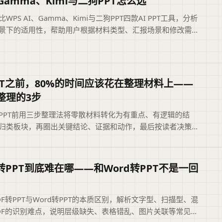
Gamma、Kimi与二狗PPT怎么选
WPS AI、Gamma、Kimi与二狗PPT四款AI PPT工具，分析
景下的适用性，帮助用户根据材料类型、汇报场景和修改需求
合适的工具，避免盲目追求综合排名。摘要依据标题与正文整
括页面主题、主要内容和读者可关注的信息，帮助用户快速判
是否符合当前需求，再查看完整原文。
PT之前，80%的时间应该花在整理材料上——
整理的3步
PPT前用三步整理法将零散材料转化为有重点、有逻辑的结
归类板块，再圈出关键结论、证据和动作，最后按读者决策影
。文章说明为何跳过整理会导致重点淹没、结构雷同，并给出
狗PPT大纲快速定位盲点的方法，帮助用户把80%时间花在材
上。便于读者从搜索结果中快速了解页面主题与主要内容。
F转PPT到底难在哪——和Word转PPT不是一回
DF转PPT与Word转PPT的本质区别，解析文字型、扫描型、混
DF的识别难点，说明层级缺失、表格错乱、图片关联等常见问