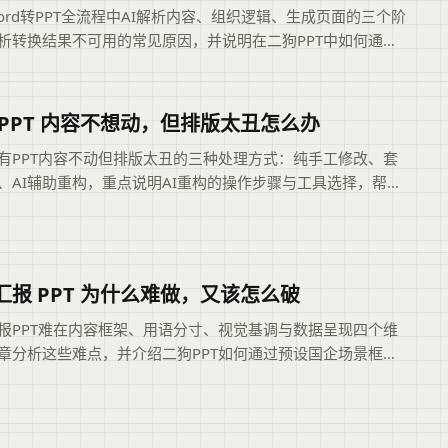
ord转PPT全流程中AI解析内容、组织逻辑、生成页面的三个阶
析转换结果不可用的常见原因，并说明在二狗PPT中如何通过
查提升初稿质量，帮助用户高效完成从文档到可编辑PPTX的转
章摘要依据现有标题和正文整理，概括页面主题、主要内容与
关注的信息，帮助用户快速判断是否需要查看原文。
 PPT 内容不想动，但排版太丑怎么办
有PPT内容不动但排版太丑的三种处理方式：纯手工修改、套
、AI辅助重构，重点说明AI重构的操作步骤与工具选择，帮助
不改动内容前提下提升视觉表现。可供读者参考。摘要依据现
与正文整理，概括页面主题、主要内容和读者可关注的信息，
户快速判断文章是否符合当前需求，再进入原文查看完整上下
汇报 PPT 为什么难做，又该怎么破
报PPT难在内容框架、用语分寸、视觉基调与数据呈现四个维
章分析这些难点，并介绍二狗PPT如何通过预设国企场景框
配正式表达与专用模板来辅助生成，同时说明AI能节省操作时
内容判断仍需用户自己把握。本文摘要依据原文整理，便于读
了解页面主题、主要内容与适用场景，再进入文章查看完整信