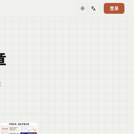
登录
主题
语言
章
实