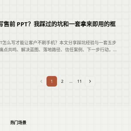
整理，概括页面主题、主要内容和读者可关注的信息，帮助用
判断文章是否符合当前需求，再进入原文查看完整上下文。
写售前 PPT？我踩过的坑和一套拿来即用的框
PT怎么写才能让客户不刷手机？本文分享踩坑经验与一套五步
痛点共鸣、解决蓝图、落地路径、信任案例、下一步行动，并
何用二狗PPT快速生成初稿，帮你把精力花在理解客户与打磨
。文章摘要依据现有标题和正文整理，概括页面主题、主要内
者可关注的信息，帮助用户快速判断是否需要查看原文。
1
2
…
11
热门场景