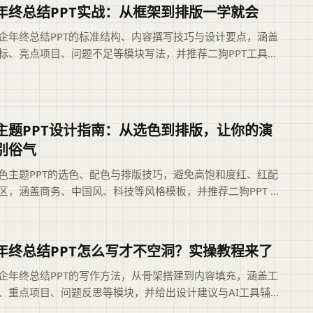
年终总结PPT实战：从框架到排版一学就会
企年终总结PPT的标准结构、内容撰写技巧与设计要点，涵盖
标、亮点项目、问题不足等模块写法，并推荐二狗PPT工具提
，帮助快速完成庄重清晰的汇报材料。可供读者参考。摘要依
标题与正文整理，概括页面主题、主要内容和读者可关注的信
助用户快速判断文章是否符合当前需求，再进入原文查看完整
。
主题PPT设计指南：从选色到排版，让你的演
别俗气
色主题PPT的选色、配色与排版技巧，避免高饱和度红、红配
区，涵盖商务、中国风、科技等风格模板，并推荐二狗PPT AI
速生成专业红色演示文稿，提升设计效率与高级感。摘要依据
正文整理，概括页面主题、主要内容和读者可关注的信息，帮
快速判断文章是否符合当前需求，再查看完整原文。
年终总结PPT怎么写才不空洞？实操教程来了
企年终总结PPT的写作方法，从骨架搭建到内容填充，涵盖工
、重点项目、问题反思等模块，并给出设计建议与AI工具辅助
帮助写出有料有型的总结。可供读者参考。摘要依据现有标题