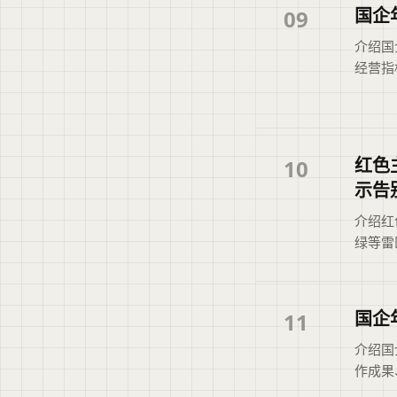
息。
国企
09
介绍国
经营指
升效率
据现有
息，帮
上下文
红色
10
示告
介绍红
绿等雷
工具快
标题与
助用户
国企
11
介绍国
作成果
思路，