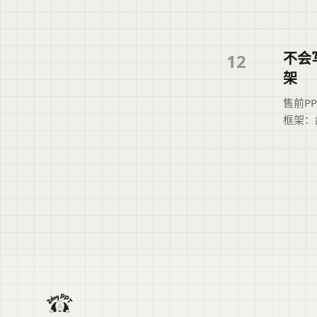
与正文
户快速
不会
12
架
售前P
框架：
介绍如
逻辑上
容与读