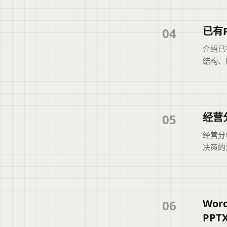
题，并
章摘要
关注的
已有
04
介绍已
结构、
板偏好
依据标
息，帮
经营
05
经营分
决策的
因四步
缺外部
读者快
信息。
Wo
06
PP