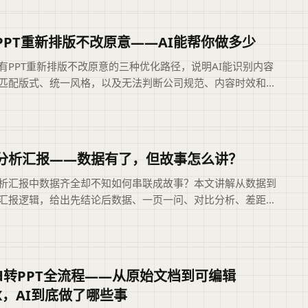
给出二狗PPT中PDF转PPT的完整操作路径与适用场景建议。文
依据现有标题和正文整理，概括页面主题、主要内容与读者可
信息，帮助用户快速判断是否需要查看原文。
PPT重新排版不改原意——AI能帮你做多少
有PPT重新排版不改原意的三种优化路径，说明AI能识别内容
匹配版式、统一风格，以及无法判断公司规范、内容时效和老
的局限，并给出从提取内容到人工核验的实用操作流程。摘要
题与正文整理，概括页面主题、主要内容和读者可关注的信
助用户快速判断文章是否符合当前需求，再查看完整原文。
分析汇报——数据有了，但故事怎么讲？
析汇报中数据齐全却不知如何串联成故事？本文讲解从数据到
汇报逻辑，给出先结论后数据、一页一问、对比分析、差距归
法，并介绍AI辅助生成图表与大纲的方法，帮你避开堆数据、
视角、写口号式建议的常见坑。本文摘要依据原文整理，便于
速了解页面主题、主要内容与适用场景，再进入文章查看完整
rd转PPT全流程——从原始文档到可编辑
TX，AI到底做了哪些事