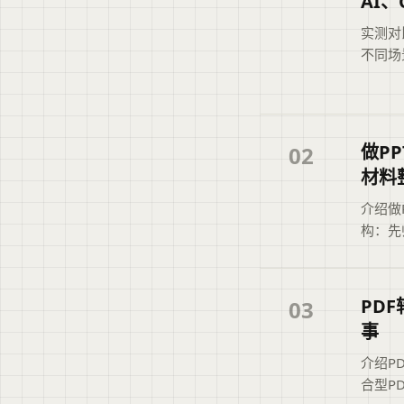
AI、
实测对比
不同场
选择最
理，概
断文章
做P
02
材料
介绍做
构：先
响排序
结合二
料取舍
PD
03
事
介绍P
合型P