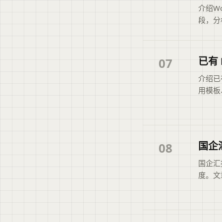
介绍W
段，分
大纲检
化。文
读者可
已有
07
介绍已
用模板
用户在
有标题
帮助用
文。
国企
08
国企汇
度。文
架、匹
间，但
者快速