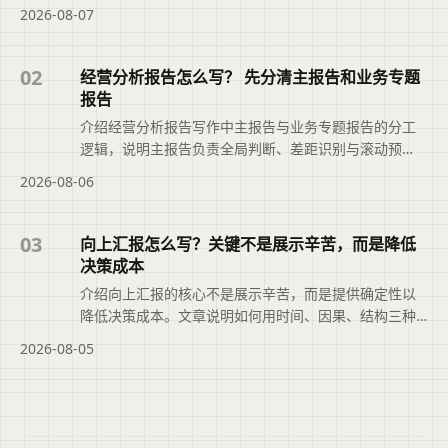
类型、汇报场景和修改需求选择最合适的工具，避免盲
2026-08-07
目追求综合排名。摘要依据标题与正文整理，概括页面
主题、主要内容和读者可关注的信息，帮助用户快速判
断文章是否符合当前需求，再查看完整原文。
02
经营分析报告怎么写？ 先分清主报告和业务专题
报告
介绍经营分析报告写作中主报告与业务专题报告的分工
逻辑，说明主报告负责全局判断、差距识别与滚动预
测，专题报告聚焦关键问题的根因分析与决策推进，帮
2026-08-06
助避免数据堆砌与内容重复，推动报告从现象描述转向
可落地的行动安排。本文摘要依据原文整理，便于读者
快速了解页面主题、主要内容与适用场景，再进入文章
03
向上汇报怎么写？关键不是展示辛苦，而是降低
查看完整信息。
决策成本
介绍向上汇报的核心不是展示辛苦，而是提供确定性以
降低决策成本。文章说明如何用时间、因果、结构三种
叙述方法组织内容，把问题变成选择题，并借助二狗PPT
2026-08-05
将分散材料整理成结构化初稿，帮助管理者快速判断、
决策与授权。本文摘要依据原文整理，便于读者快速了
解页面主题、主要内容与适用场景，再进入文章查看完
整信息。