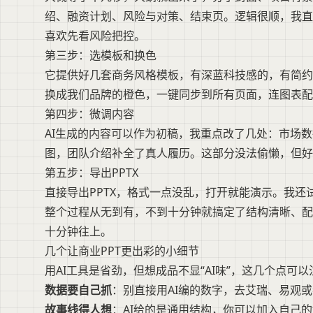
绍、融资计划、风险与对策、结束页。逻辑很顺，我直
喜欢先看风险把控。
第三步：选模板和换色
它提供好几套商务风格模板，有深蓝科技感的，有简约
换成我们品牌的橙色，一键同步到所有页面，连图表配
第四步：微调内容
AI生成的内容可以作为初稿，我重点改了几处：市场
图，团队介绍补全了真人履历。这部分没法偷懒，但好
第五步：导出PPTX
直接导出PPTX，格式一点没乱，打开就能演示。我
整个过程从无到有，不到十分钟就搞定了结构清晰、配
十分钟往上。
几个让商业PPT更出彩的小细节
用AI工具是省劲，但想成品不显“AI味”，这几个点可
数据要自己抓
：别直接用AI编的数字，去艾瑞、易观
故事线得人想
：AI给的是通用结构，你可以加入自己