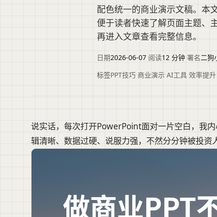
配色统一的商业演示文稿。本
便于读者快速了解页面主题、
再进入文章查看完整信息。
日期
2026-06-07
·
阅读
12 分钟
·
署名
二狗
标签
PPT技巧
·
商业演示
·
AI工具
·
效率提升
说实话，每次打开PowerPoint面对一片空白，
辑清晰、数据过硬、说服力强，不然分分钟被投资