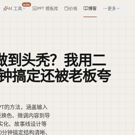
NEW
AI 工具
PPT 模板库
价格
博客
更多
T做到头秃？我用二
0分钟搞定还被老板夸
PT的方法，涵盖输入
板换色、微调内容到导
真实化、故事线设计等
0分钟搞定结构清晰、