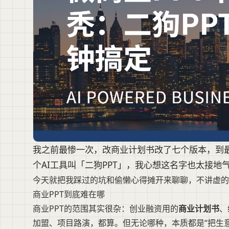
我之前最惨一次，改商业计划书改了七个版本，到
个AI工具叫「二狗PPT」，我心想这名字也太接
今天就把我踩过的坑和偷懒心得摊开来聊聊，不讲虚的，
商业PPT到底难在哪
商业PPT的范围其实很杂：创业融资用的
商业计划书
、
加盟、项目路演，都算。但无论哪种，本质都是“把生