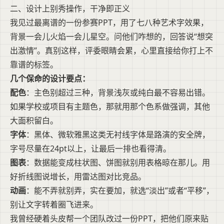
二、设计上别秀操作，干净即正义
我见过最离谱的一份参赛PPT，用了七八种艺术字效果，
背景一会儿火焰一会儿星空。问他们咋想的，回答说“想突
出激情”。真别这样，评委眼睛会累，心里直接给你打上不
靠谱的标签。
几个保命的设计要点：
配色
：主色别超过三种，背景浅灰或纯白最不容易出错。
如果学校或项目有主题色，那就用那个色系做强调，其他
大面积留白。
字体
：黑体、微软雅黑这类无衬线字体是路演的安全牌，
字号尽量在24pt以上，让最后一排也看得清。
图表
：数据能变成柱状图、饼图就别用表格晾在那儿。用
好折线图说增长，用雷达图对比竞品。
动画
：能不弄就别弄，实在要加，就选“淡出”或者“平移”，
别让文字转着圈飞进来。
我曾经硬着头皮帮一个团队改过一份PPT，把他们原来贴