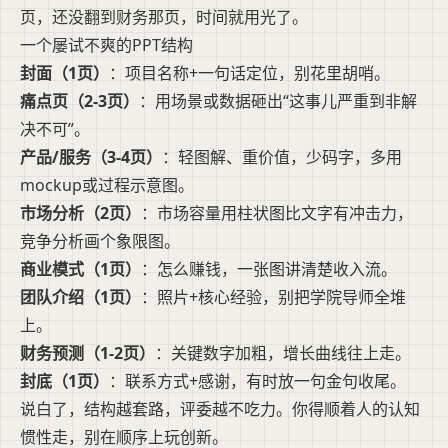
页，还没翻到财务那页，时间就用光了。
一个屡试不爽的PPT结构
封面（1页）
：项目名称+一句话定位，别花里胡哨。
痛点页（2-3页）
：用场景或数据砸出“这事儿严重到非解
决不可”。
产品/服务（3-4页）
：轻图解、重价值，少码字，多用
mockup或过程示意图。
市场分析（2页）
：市场容量用柱状图比文字有冲击力，
竞争分析画个象限图。
商业模式（1页）
：怎么赚钱，一张图讲清楚收入流。
团队介绍（1页）
：照片+核心经验，别把学院导师全堆
上。
财务预测（1-2页）
：关键数字加粗，增长曲线往上走。
封底（1页）
：联系方式+感谢，有时放一句金句收尾。
说白了，结构越套路，评委越不吃力。你得顺着人的认知
惯性走，别在顺序上玩创新。