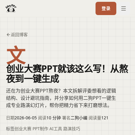
登录
返回博客
文
创业大赛PPT就该这么写！从熬
夜到一键生成
还在为创业大赛PPT熬夜？本文拆解评委想看的逻辑
结构、设计避坑指南，并分享如何用二狗PPT一键生
成专业路演幻灯片，帮你把精力省下来打磨想法。
日期
2026-06-05
·
阅读
10 分钟
·
署名
二狗小编
·
阅读量
121
标签
创业大赛
·
PPT制作
·
AI工具
·
路演技巧