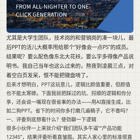
尤其是大学生团队，技术岗的和营销岗的凑一块儿，最
后PPT的活儿大概率甩给那个“好像会一点PS”的成员。
结果呢？要么配色像东北大花袄，要么字多得像产品说
明书。我自己当年也这么过来的，熬夜到凌晨三点，对
着空白页发呆，恨不能把键盘啃了。
后来才想明白，PPT这玩意儿，逻辑比颜值重要，但颜值
也不能太寒碜。下面我就把踩过的坑、捋顺的逻辑和你分
享，还会说一嘴现在很省事的办法——用AI直接生成，比
如二狗PPT。省下的时间你多打磨几遍稿子，它不香吗？
一、评委到底想看什么？使劲聊一下逻辑
很多小伙伴一上来就介绍“我们团队多牛逼”“产品功能
12345”，结果评委听着直皱眉。其实人家心里的标准很直