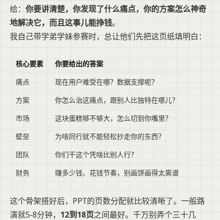
给：
你要讲清楚，你发现了什么痛点，你的方案怎么神奇
地解决它，而且这事儿能挣钱
。
我自己带学弟学妹参赛时，总让他们先把这页纸填明白：
核心要素
你要给出的答案
痛点
现在用户难受在哪？数据支撑呢？
方案
你怎么治这痛点，跟别人比独特在哪儿？
市场
这块蛋糕够不够大，怎么切到你嘴里？
壁垒
为啥同行就不能轻松抄走你的东西？
团队
你们干这个凭啥比别人行？
财务
赚多少钱、花钱节奏，别画饼画得太离谱
这个骨架搭好后，PPT的页数分配就比较清晰了。一般路
演就5-8分钟，
12到18页
之间最好。千万别弄个三十几