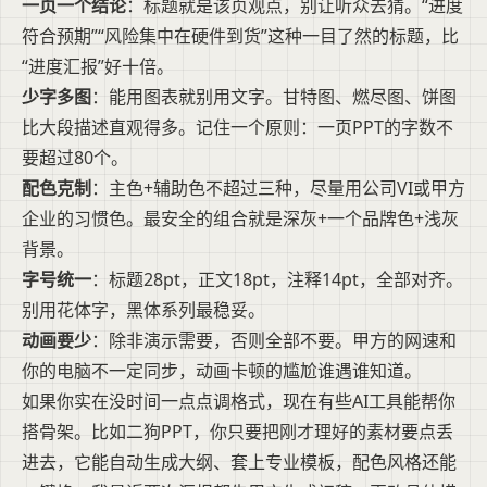
一页一个结论
：标题就是该页观点，别让听众去猜。“进度
符合预期”“风险集中在硬件到货”这种一目了然的标题，比
“进度汇报”好十倍。
少字多图
：能用图表就别用文字。甘特图、燃尽图、饼图
比大段描述直观得多。记住一个原则：一页PPT的字数不
要超过80个。
配色克制
：主色+辅助色不超过三种，尽量用公司VI或甲方
企业的习惯色。最安全的组合就是深灰+一个品牌色+浅灰
背景。
字号统一
：标题28pt，正文18pt，注释14pt，全部对齐。
别用花体字，黑体系列最稳妥。
动画要少
：除非演示需要，否则全部不要。甲方的网速和
你的电脑不一定同步，动画卡顿的尴尬谁遇谁知道。
如果你实在没时间一点点调格式，现在有些AI工具能帮你
搭骨架。比如二狗PPT，你只要把刚才理好的素材要点丢
进去，它能自动生成大纲、套上专业模板，配色风格还能