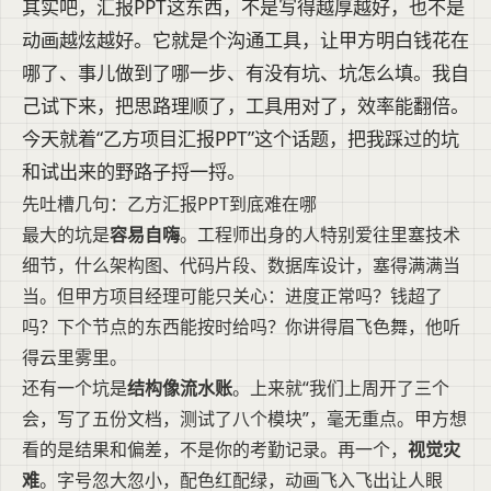
其实吧，汇报PPT这东西，不是写得越厚越好，也不是
动画越炫越好。它就是个沟通工具，让甲方明白钱花在
哪了、事儿做到了哪一步、有没有坑、坑怎么填。我自
己试下来，把思路理顺了，工具用对了，效率能翻倍。
今天就着“乙方项目汇报PPT”这个话题，把我踩过的坑
和试出来的野路子捋一捋。
先吐槽几句：乙方汇报PPT到底难在哪
最大的坑是
容易自嗨
。工程师出身的人特别爱往里塞技术
细节，什么架构图、代码片段、数据库设计，塞得满满当
当。但甲方项目经理可能只关心：进度正常吗？钱超了
吗？下个节点的东西能按时给吗？你讲得眉飞色舞，他听
得云里雾里。
还有一个坑是
结构像流水账
。上来就“我们上周开了三个
会，写了五份文档，测试了八个模块”，毫无重点。甲方想
看的是结果和偏差，不是你的考勤记录。再一个，
视觉灾
难
。字号忽大忽小，配色红配绿，动画飞入飞出让人眼