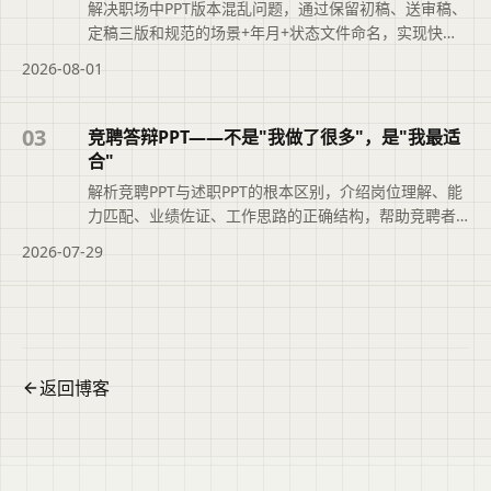
解决职场中PPT版本混乱问题，通过保留初稿、送审稿、
定稿三版和规范的场景+年月+状态文件命名，实现快速
追溯，提升职业素养。
2026-08-01
03
竞聘答辩PPT——不是"我做了很多"，是"我最适
合"
解析竞聘PPT与述职PPT的根本区别，介绍岗位理解、能
力匹配、业绩佐证、工作思路的正确结构，帮助竞聘者
突出‘我最适合’。
2026-07-29
返回博客