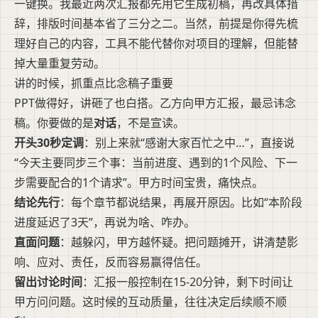
一键换。我最近两次汇报都先用它生成初稿，再改具体措
辞，排版时间基本省了三分之二。当然，前提是你得先梳
理好自己的内容，工具不能代替你对项目的理解，但能替
掉大量重复劳动。
讲的时候，抓重点比念稿子重要
PPT做得好，讲砸了也白搭。乙方向甲方汇报，最忌讳念
稿。你要做的是
对话
，不是宣读。
开头30秒定调
：别上来就“感谢大家百忙之中…”，直接说
“今天主要同步三个事：当前进度、遇到的1个风险、下一
步需要配合的1个请求”。甲方时间宝贵，痛快点。
结论先行
：每个章节都说结果，再展开原因。比如“本阶段
进度延迟了3天”，再说为啥、咋办。
直面问题
：越躲闪，甲方越怀疑。把问题摊开，讲清楚影
响、应对、责任，反而容易赢得信任。
留出讨论时间
：汇报一般控制在15-20分钟，剩下时间让
甲方问问题。这时候的互动质量，往往决定后续顺不顺