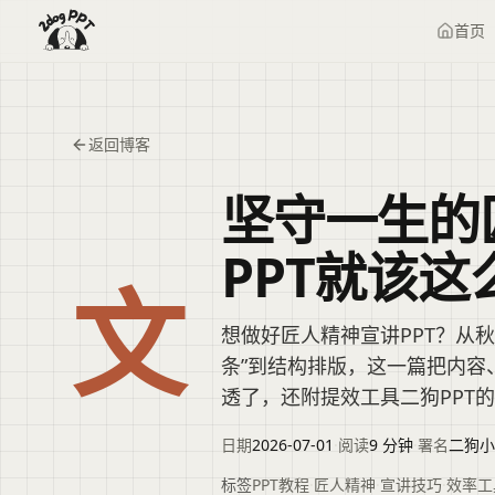
首页
返回博客
坚守一生的
PPT就该这
文
想做好匠人精神宣讲PPT？从秋
条”到结构排版，这一篇把内容
透了，还附提效工具二狗PPT
日期
2026-07-01
·
阅读
9 分钟
·
署名
二狗小
标签
PPT教程
·
匠人精神
·
宣讲技巧
·
效率工