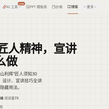
NEW
AI 工具
PPT 模板库
价格
博客
更多
匠人精神，宣讲
么做
山利辉“匠人须知30
、设计、宣讲技巧全讲
的隐藏用法。
编
·
阅读量
73
具