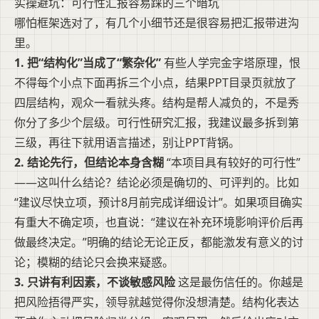
实操避坑：可行性汇报容易踩的三个暗坑
哪怕框架选对了，有几个小细节还是很容易把汇报带进沟
里。
1. 把“结构化”当成了“繁杂化”
有些人学完金字塔原理，恨
不得每个小点下面再拆三个小点，结果PPT目录页就放了
四层结构，观众一看就头疼。结构是帮人减负的，不是秀
你分了多少个层级。可行性研究汇报，我建议最多拆到第
三级，再往下就用语言描述，别让PPT背锅。
2. 结论先行，但结论本身含糊
“本项目具有较好的可行性”
——这叫什么结论？结论必须是确切的、可评判的。比如
“建议尽快立项，预计8月前完成详细设计”。如果项目确实
有重大不确定项，也直说：“建议在补充环境影响评价后再
做最终决定。”明确的结论无论正反，都能激发有意义的讨
论；模糊的结论只会换来疑惑。
3. 只讲有利因素，不谈敏感风险
这是最伤信任的。你越是
把风险捂得严实，领导就越觉得你没想清楚。结构化表达