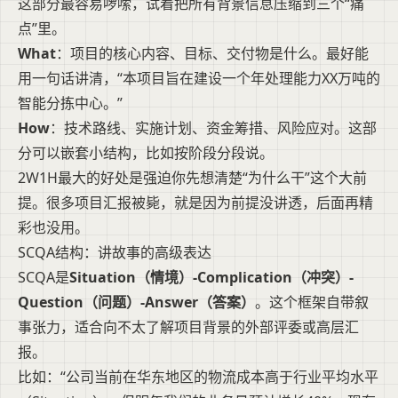
这部分最容易啰嗦，试着把所有背景信息压缩到三个“痛
点”里。
What
：项目的核心内容、目标、交付物是什么。最好能
用一句话讲清，“本项目旨在建设一个年处理能力XX万吨的
智能分拣中心。”
How
：技术路线、实施计划、资金筹措、风险应对。这部
分可以嵌套小结构，比如按阶段分段说。
2W1H最大的好处是强迫你先想清楚“为什么干”这个大前
提。很多项目汇报被毙，就是因为前提没讲透，后面再精
彩也没用。
SCQA结构：讲故事的高级表达
SCQA是
Situation（情境）-Complication（冲突）-
Question（问题）-Answer（答案）
。这个框架自带叙
事张力，适合向不太了解项目背景的外部评委或高层汇
报。
比如：“公司当前在华东地区的物流成本高于行业平均水平