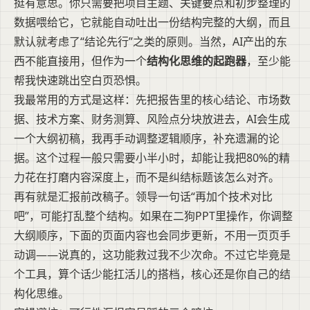
挺有意思。你只需要把项目主题、关键要点和初步整理的
数据喂给它，它就能自动吐出一份结构完整的大纲，而且
默认就考虑了“结论先行”之类的原则。当然，AI产出的东
西不能直接用，但作为一个
结构化思维的起跑器
，至少能
帮我快速跳出空白页恐惧。
我最常用的方式是这样：先把报告里的核心结论、市场数
据、技术方案、财务测算、风险点分块放进去，AI会生成
一个大纲初稿，我再手动调整逻辑顺序，补充遗漏的论
据。这个过程一般只需要小半小时，却能让我把80%的精
力花在打磨内容深度上，而不是纠结标题该怎么对齐。
再有就是汇报前改稿子。领导一句话“再加个技术对比
吧”，可能打乱整个结构。如果在二狗PPT里操作，你调整
大纲顺序，下面的页面内容也会同步更新，不用一页页手
动调——说真的，这功能救过我不少次命。不过它毕竟是
个工具，算个话少能扛活儿的搭档，核心还是你自己的结
构化思维。