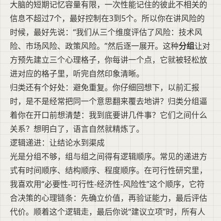
大脑的短期记忆容量有限，一次性能记住的彼此不相关的
信息不超过7个，最好控制在3到5个。所以你在讲风险的
时候，最好先说：“我们从三个维度评估了风险：技术风
险、市场风险、政策风险。”然后逐一展开。这种
分组
让对
方预先建立三个心理格子，你每讲一个点，它就被轻松放
进对应的格子里，听完自然印象清晰。
归类还有个好处：避免重复。你仔细回想下，以前汇报
时，是不是经常把同一个意思翻来覆去地讲？归类分组逼
着你在开口前想清楚：我到底要讲几件事？它们之间什么
关系？想明白了，语言自然就精炼了。
逻辑递进：让结论水到渠成
光是分组不够，组与组之间得有逻辑顺序。常见的递进方
式有时间顺序、结构顺序、程度顺序。在可行性研究里，
我喜欢用“必要性-可行性-经济性-风险性”这个顺序，它符
合决策的心理链条：先确立价值，再验证能力，最后评估
代价。顺着这个逻辑走，最后你说“建议立项”时，所有人