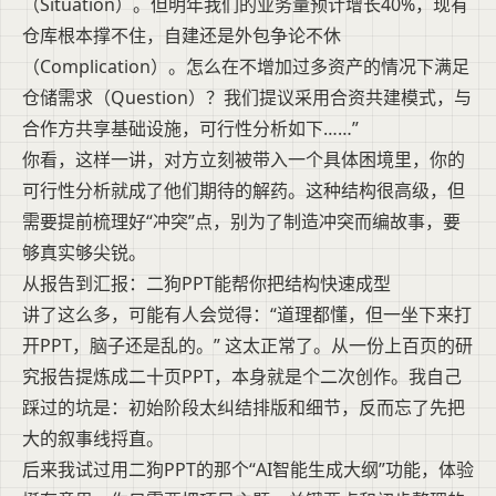
（Situation）。但明年我们的业务量预计增长40%，现有
仓库根本撑不住，自建还是外包争论不休
（Complication）。怎么在不增加过多资产的情况下满足
仓储需求（Question）？我们提议采用合资共建模式，与
合作方共享基础设施，可行性分析如下……”
你看，这样一讲，对方立刻被带入一个具体困境里，你的
可行性分析就成了他们期待的解药。这种结构很高级，但
需要提前梳理好“冲突”点，别为了制造冲突而编故事，要
够真实够尖锐。
从报告到汇报：二狗PPT能帮你把结构快速成型
讲了这么多，可能有人会觉得：“道理都懂，但一坐下来打
开PPT，脑子还是乱的。” 这太正常了。从一份上百页的研
究报告提炼成二十页PPT，本身就是个二次创作。我自己
踩过的坑是：初始阶段太纠结排版和细节，反而忘了先把
大的叙事线捋直。
后来我试过用二狗PPT的那个“AI智能生成大纲”功能，体验