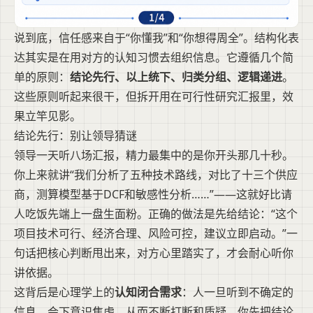
说到底，信任感来自于“你懂我”和“你想得周全”。结构化表
达其实是在用对方的认知习惯去组织信息。它遵循几个简
单的原则：
结论先行、以上统下、归类分组、逻辑递进
。
这些原则听起来很干，但拆开用在可行性研究汇报里，效
果立竿见影。
结论先行：别让领导猜谜
领导一天听八场汇报，精力最集中的是你开头那几十秒。
你上来就讲“我们分析了五种技术路线，对比了十三个供应
商，测算模型基于DCF和敏感性分析……”——这就好比请
人吃饭先端上一盘生面粉。正确的做法是先给结论：“这个
项目技术可行、经济合理、风险可控，建议立即启动。”一
句话把核心判断甩出来，对方心里踏实了，才会耐心听你
讲依据。
这背后是心理学上的
认知闭合需求
：人一旦听到不确定的
信息，会下意识焦虑，从而不断打断和质疑。你先把结论