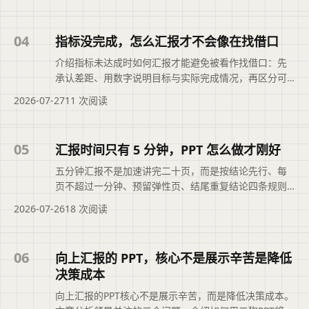
题、结论与行动建议。便于读者从搜索结果中了解页面
主题、主要内容与适用场景，再进入原文查看完整信
04
指标没完成，怎么汇报才不会像在找借口
息。
介绍指标未达成时如何汇报才能避免被看作找借口：先
承认差距、用数字说明目标与实际完成情况，再区分可
控与不可控因素追溯根因，最后给出包含责任人、时间
2026-07-27
11 次阅读
节点和验证方式的具体行动方案，帮助你在述职中展现
担当与改进思路。本文摘要依据原文整理，便于读者快
速了解页面主题、主要内容与适用场景，再进入文章查
05
汇报时间只有 5 分钟，PPT 怎么做才刚好
看完整信息。
五分钟汇报不是加速讲完二十页，而是按结论先行、每
页不超过一分钟、预留弹性页、结尾重复结论四条规则
重新组织内容。文章说明如何精简信息密度，让听众在
2026-07-26
18 次阅读
有限时间内记住核心判断与关键证据。摘要依据现有标
题与正文整理，概括页面主题、主要内容和读者可关注
的信息，帮助用户快速判断文章是否符合当前需求，再
06
向上汇报的 PPT，核心不是展示辛苦是降低
进入原文查看完整上下文。
决策成本
向上汇报的PPT核心不是展示辛苦，而是降低决策成本。