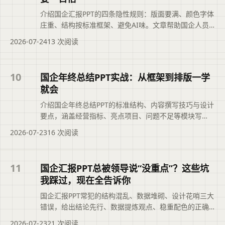
介绍国企汇报PPT的四条隐性规则：版面要满、颜色字体
庄重、结构按标准框架、避免AI味。文章帮助国企人员
理解稳重比炫酷更重要的汇报逻辑，提升PPT通过审核的
2026-07-24
13 次阅读
概率。可供读者参考。摘要依据现有标题与正文整理，
概括页面主题、主要内容和读者可关注的信息，帮助用
户快速判断文章是否符合当前需求，再进入原文查看完
10
国企年终总结PPT实战：从框架到排版一学
整上下文。
就会
介绍国企年终总结PPT的标准结构、内容撰写技巧与设计
要点，涵盖经营指标、亮点项目、问题不足等模块写
法，并推荐二狗PPT工具提升效率，帮助快速完成庄重清
2026-07-23
16 次阅读
晰的汇报材料。可供读者参考。摘要依据现有标题与正
文整理，概括页面主题、主要内容和读者可关注的信
息，帮助用户快速判断文章是否符合当前需求，再进入
11
国企汇报PPT总被领导说“没重点”？这些坑
原文查看完整上下文。
我踩过，现在全告诉你
国企汇报PPT常犯的结构混乱、数据堆砌、设计花哨三大
错误，给出结论先行、数据提炼观点、稳重配色的正确
方法，并介绍万能汇报结构、排版配色规则、数据呈现
2026-07-23
21 次阅读