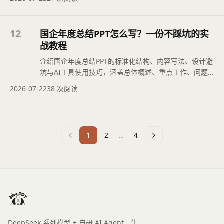
技巧及演讲配合要点，帮助提升汇报质量与效率。文章
摘要依据现有标题和正文整理，概括页面主题、主要内
容与读者可关注的信息，帮助用户快速判断是否需要查
12
国企年度总结PPT怎么写？一份不踩坑的实
看原文。
战教程
介绍国企年度总结PPT的标准化结构、内容写法、设计避
坑与AI工具使用技巧，涵盖总体概述、重点工作、问题
不足、改进计划、团队文化等模块，帮助快速搭建专业
2026-07-22
38 次阅读
汇报框架，避免常见错误，提升内容实感与视觉表现。
文章摘要依据现有标题和正文整理，概括页面主题、主
要内容与读者可关注的信息，帮助用户快速判断是否需
要查看原文。
1
2
…
4
DeepSeek 系列模型 + 自研 AI Agent，生