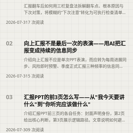
汇报翻车后如何用三栏复盘法拆解翻车点、根本原因与
下次对策，将模糊的“下次注意”转化为可执行检查清单，
并融入二狗PPT操作流程，避免同类问题重复发生，让下
2026-07-31
7 次阅读
一次汇报明显变好。摘要依据现有标题与正文整理，概
括页面主题、主要内容和读者可关注的信息，帮助用户
快速判断文章是否符合当前需求，再进入原文查看完整
02
向上汇报不是最后一次的表演——用AI把汇
上下文。
报变成持续的信息同步
介绍向上汇报不应是单次PPT表演，而应转为每周进展同
步、风险即时预警、季度正式汇报三种频率的信息同
步。文章说明如何用AI工具将周报与季度汇报整合，消
2026-07-31
5 次阅读
除信息空白，建立领导信任，让汇报成为持续沟通而非
期末大考。文章摘要依据现有标题和正文整理，概括页
面主题、主要内容与读者可关注的信息，帮助用户快速
03
汇报PPT的前3页怎么写——从"我今天要讲
判断是否需要查看原文。
什么"到"你听完应该做什么"
介绍汇报PPT前三页的各自任务：封面声明身份，第2页
给出核心判断，第3页展示逻辑路径。文章说明如何避免
将第2页写成目录、第3页写成背景介绍，并借助二狗PPT
2026-07-30
9 次阅读
的结构化大纲快速调整，让读者在30秒内明确汇报主