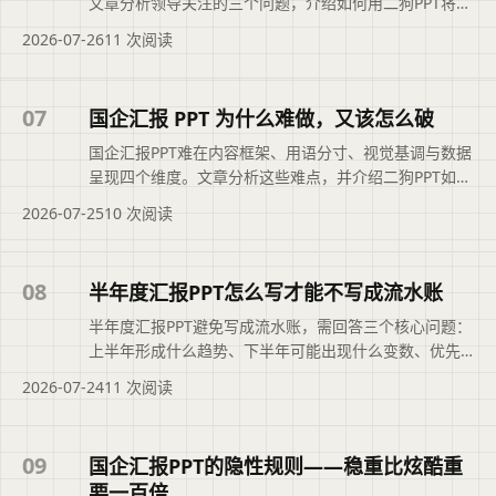
文章分析领导关注的三个问题，介绍如何用二狗PPT将零
散素材整理成逻辑清晰的初稿，并给出每页只承担一个
2026-07-26
11 次阅读
任务的方法，帮助从汇报工作转向提供判断。文章摘要
依据现有标题和正文整理，概括页面主题、主要内容与
读者可关注的信息，帮助用户快速判断是否需要查看原
07
国企汇报 PPT 为什么难做，又该怎么破
文。
国企汇报PPT难在内容框架、用语分寸、视觉基调与数据
呈现四个维度。文章分析这些难点，并介绍二狗PPT如何
通过预设国企场景框架、匹配正式表达与专用模板来辅
2026-07-25
10 次阅读
助生成，同时说明AI能节省操作时间，但内容判断仍需
用户自己把握。本文摘要依据原文整理，便于读者快速
了解页面主题、主要内容与适用场景，再进入文章查看
08
半年度汇报PPT怎么写才能不写成流水账
完整信息。
半年度汇报PPT避免写成流水账，需回答三个核心问题：
上半年形成什么趋势、下半年可能出现什么变数、优先
做什么。文章介绍如何从单月波动转向整体趋势判断，
2026-07-24
11 次阅读
进行情景推演，并聚焦1-3项关键优先事项，帮助职场人
写出有判断、有推理的汇报。便于读者从搜索结果中了
解页面主题、主要内容与适用场景，再进入原文查看完
09
国企汇报PPT的隐性规则——稳重比炫酷重
整信息。
要一百倍