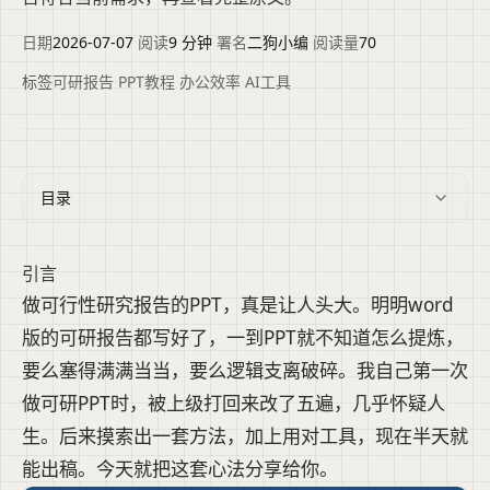
日期
2026-07-07
·
阅读
9 分钟
·
署名
二狗小编
·
阅读量
70
标签
可研报告
·
PPT教程
·
办公效率
·
AI工具
目录
引言
做可行性研究报告的PPT，真是让人头大。明明word
版的可研报告都写好了，一到PPT就不知道怎么提炼，
要么塞得满满当当，要么逻辑支离破碎。我自己第一次
做可研PPT时，被上级打回来改了五遍，几乎怀疑人
生。后来摸索出一套方法，加上用对工具，现在半天就
能出稿。今天就把这套心法分享给你。