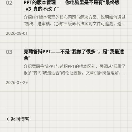
断文章是否符合当前需求，再查看完整原文。
02
PPT的版本管理——你电脑里是不是有"最终版
_v3_真的不改了"
介绍PPT版本管理的核心问题与解决方案，说明如何通过
“初稿、送审稿、定稿”三版命名法实现文件可追溯，避免
“最终版_v3_真的不改了”的混乱。文章还结合二狗PPT的
2026-08-01
大纲版本记录功能，帮助职场人快速定位正确文件，提
升职业素养与工作效率。便于读者从搜索结果中了解页
面主题、主要内容与适用场景，再进入原文查看完整信
03
竞聘答辩PPT——不是"我做了很多"，是"我最适
息。
合"
介绍竞聘答辩PPT与述职PPT的根本区别，强调从“我做了
很多”转向“我最适合”的论证逻辑。文章讲解岗位理解、
能力匹配论证、业绩佐证及上任后工作思路的写法，并
2026-07-29
说明二狗PPT如何辅助结构化大纲与时间把控，帮助竞聘
者清晰展示胜任力。便于读者从搜索结果中了解页面主
题、主要内容与适用场景，再进入原文查看完整信息。
返回博客