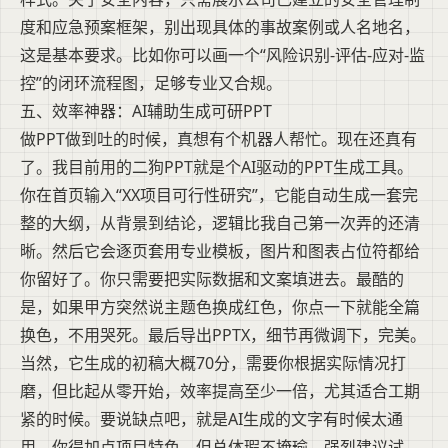
度和应急预案框架，别出现具体的事故案例或人名地名，
这是基本要求。比如你可以画一个“风险识别-评估-应对-监
控”的闭环流程图，足够专业又合规。
五、效率神器：AI辅助生成可研PPT
做PPT做到吐的时候，真想有个机器人帮忙。现在还真有
了。我目前用的二狗PPT就是个AI驱动的PPT生成工具。
你在首页输入“XX项目可行性研究”，它能自动生成一套完
整的大纲，从背景到结论，逻辑比我自己第一次弄的还清
晰。然后它会逐页套用专业模板，图片和图表占位符都给
你留好了。你只需要把实际数据和文案填进去。最酷的
是，如果甲方突然说主题色换成红色，你点一下就能全篇
换色，不用哭死。最后导出PPTX，细节再微调下，完美。
当然，它生成的初稿大概70分，需要你根据实际情况打
磨，但比起从零开始，效率提高至少一倍，尤其适合工期
紧的时候。要说缺点吧，就是AI生成的文字有时候太通
用，你得加点项目特色。但总体瑕不掩瑜，强烈建议试