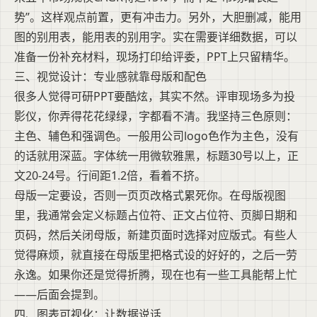
势”。这样观点前置，更有冲击力。另外，大胆删减，能用
图的别用表，能用表的别用字。实在需要详细数据，可以
准备一份补充材料，现场打印给评委，PPT上只留精华。
三、视觉设计：专业感就靠母版和配色
很多人觉得可研PPT要酷炫，其实不然。评审现场多为投
影仪，你弄得花花绿绿，字都看不清。我坚持三色原则：
主色、辅色和强调色。一般用公司logo色作为主色，没有
的话就用深蓝。字体统一用微软雅黑，标题30号以上，正
文20-24号。行间距1.2倍，看着不挤。
母版一定要设，否则一页页改格式累死你。在母版视图
里，我通常会定义标题占位符、正文占位符、页脚日期和
页码，然后关闭母版，新建页面时选择对应版式。有些人
觉得麻烦，就直接在母版里把格式设的好好的，之后一劳
永逸。如果你还是觉得折腾，现在也有一些工具能帮上忙
——后面会提到。
四、图表可视化：让数据说话