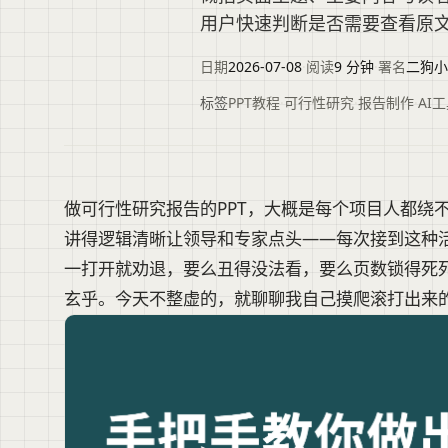
用户快速判断是否需要查看原
日期
2026-07-08
·
阅读
9 分钟
·
署名
二狗小
标签
PPT教程
·
可行性研究
·
报告制作
·
AI
做可行性研究报告的PPT，大概是每个项目人都绕
讲得逻辑清晰让领导和专家点头——每次接到这种
一打开就劝退，要么丑得没法看，要么页数锁得死
玄乎。今天不整虚的，就聊聊我自己摸爬滚打出来