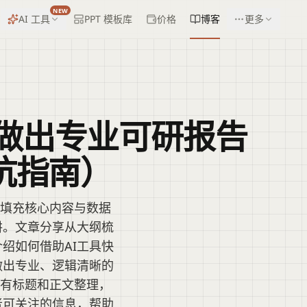
NEW
AI 工具
PPT 模板库
价格
博客
更多
做出专业可研报告
坑指南）
、填充核心内容与数据
阱。文章分享从大纲梳
绍如何借助AI工具快
做出专业、逻辑清晰的
现有标题和正文整理，
者可关注的信息，帮助