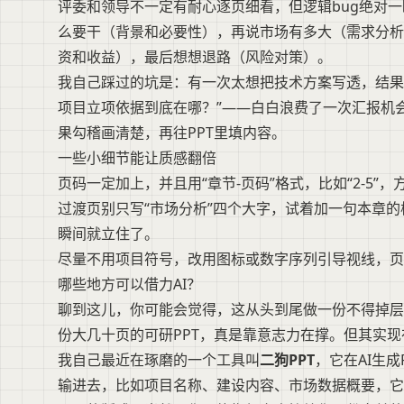
评委和领导不一定有耐心逐页细看，但逻辑bug绝对一
么要干（背景和必要性），再说市场有多大（需求分析
资和收益），最后想想退路（风险对策）。
我自己踩过的坑是：有一次太想把技术方案写透，结果
项目立项依据到底在哪？”——白白浪费了一次汇报机
果勾稽画清楚，再往PPT里填内容。
一些小细节能让质感翻倍
页码一定加上，并且用“章节-页码”格式，比如“2-5”
过渡页别只写“市场分析”四个大字，试着加一句本章的
瞬间就立住了。
尽量不用项目符号，改用图标或数字序列引导视线，页
哪些地方可以借力AI？
聊到这儿，你可能会觉得，这从头到尾做一份不得掉层
份大几十页的可研PPT，真是靠意志力在撑。但其实现
我自己最近在琢磨的一个工具叫
二狗PPT
，它在AI生
输进去，比如项目名称、建设内容、市场数据概要，它