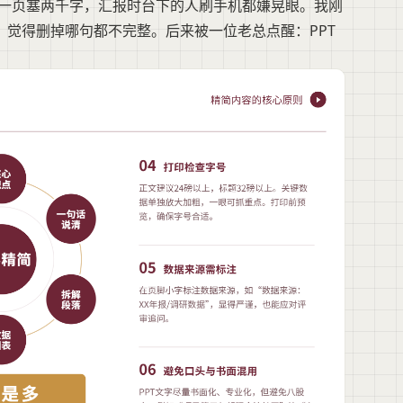
，一页塞两千字，汇报时台下的人刷手机都嫌晃眼。我刚
，觉得删掉哪句都不完整。后来被一位老总点醒：PPT