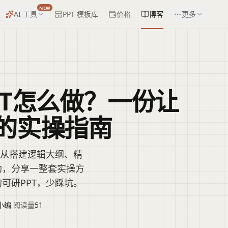
NEW
AI 工具
PPT 模板库
价格
博客
更多
PT怎么做？一份让
的实操指南
文从搭建逻辑大纲、精
助，分享一整套实操方
可研PPT，少踩坑。
小编
·
阅读量
51