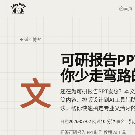
首页
返回博客
可研报告P
你少走弯路
文
还在为可研报告PPT发愁？本
简内容、排版设计到AI工具辅
法，帮你快速搞定专业又清晰的
日期
2026-07-02
·
阅读
10 分钟
·
署名
二狗
标签
可研报告
·
PPT制作
·
教程
·
AI工具