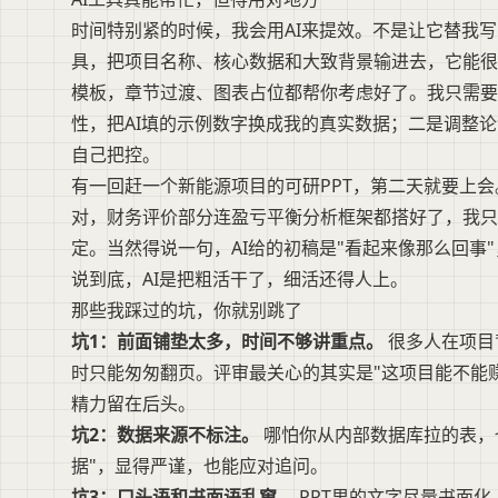
时间特别紧的时候，我会用AI来提效。不是让它替我写
具，把项目名称、核心数据和大致背景输进去，它能很
模板，章节过渡、图表占位都帮你考虑好了。我只需要
性，把AI填的示例数字换成我的真实数据；二是调整论
自己把控。
有一回赶一个新能源项目的可研PPT，第二天就要上会
对，财务评价部分连盈亏平衡分析框架都搭好了，我
定。当然得说一句，AI给的初稿是"看起来像那么回事
说到底，AI是把粗活干了，细活还得人上。
那些我踩过的坑，你就别跳了
坑1：前面铺垫太多，时间不够讲重点。
很多人在项目
时只能匆匆翻页。评审最关心的其实是"这项目能不能
精力留在后头。
坑2：数据来源不标注。
哪怕你从内部数据库拉的表，也
据"，显得严谨，也能应对追问。
坑3：口头语和书面语乱窜。
PPT里的文字尽量书面