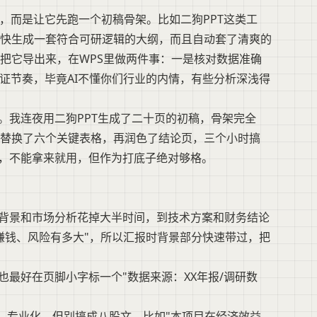
，而是让它先跑一个初稿骨架。比如二狗PPT这类工
快生成一套符合可研逻辑的大纲，而且自动套了清爽的
把它导出来，在WPS里做两件事：一是核对数据准确
证节奏，毕竟AI不懂你们行业的内情，有些分析深浅得
。我连夜用二狗PPT生成了二十页的初稿，骨架完全
只替换了六个关键表格，再润色了结论页，三个小时搞
"，不能拿来就用，但作为打底子绝对够格。
背景和市场分析花掉大半时间，到技术方案和财务结论
赚钱、风险有多大"，所以汇报时背景部分快速带过，把
最好在页脚小字标一个"数据来源：XX年报/调研数
化、专业化，但别搞成八股文。比如"本项目在经济效益