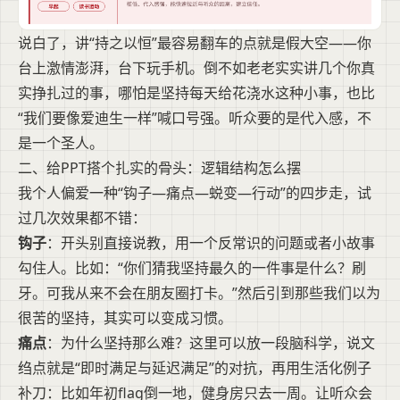
说白了，讲“持之以恒”最容易翻车的点就是假大空——你
台上激情澎湃，台下玩手机。倒不如老老实实讲几个你真
实挣扎过的事，哪怕是坚持每天给花浇水这种小事，也比
“我们要像爱迪生一样”喊口号强。听众要的是代入感，不
是一个圣人。
二、给PPT搭个扎实的骨头：逻辑结构怎么摆
我个人偏爱一种“钩子—痛点—蜕变—行动”的四步走，试
过几次效果都不错：
钩子
：开头别直接说教，用一个反常识的问题或者小故事
勾住人。比如：“你们猜我坚持最久的一件事是什么？刷
牙。可我从来不会在朋友圈打卡。”然后引到那些我们以为
很苦的坚持，其实可以变成习惯。
痛点
：为什么坚持那么难？这里可以放一段脑科学，说文
绉点就是“即时满足与延迟满足”的对抗，再用生活化例子
补刀：比如年初flag倒一地，健身房只去一周。让听众会