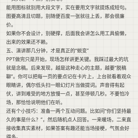
能用图标就别用大段文字，实在要用文字就提炼成短句。
图要高清且切题，别随便百度一张就往上丢，那会很廉
价。
如果你不会设计，别硬撑，后面我会讲怎么用工具偷懒，
出来的效果还不赖。
五、演讲那几分钟，才是真正的“蜕变”
PPT做完只是开始，现场怎样讲更关键。我踩过最大的坑
就是念稿。后来发现，越是这种走心的主题，越要“脱稿
聊”。你可以把每一页的要点记在卡片上，上台就看着观众
眼睛讲，偶尔低头扫一眼幻灯片当做提词。声音得有起
伏，讲到难受的地方放慢一点，甚至停顿几秒。不要怕冷
场，那恰恰说明他们在听。
还有个小技巧：准备一两个互动问题。比如问“你们坚持最
久的事是什么？”，然后随机点人回答。一来暖场，二来直
接收集真实素材，如果答案有趣还能当场接梗，气氛会好
得多。