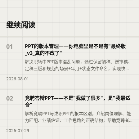
继续阅读
01
PPT的版本管理——你电脑里是不是有"最终版
_v3_真的不改了"
解决职场中PPT版本混乱问题，通过保留初稿、送审稿、
定稿三版和规范的场景+年月+状态文件命名，实现快速
追溯，提升职业素养。
2026-08-01
02
竞聘答辩PPT——不是"我做了很多"，是"我最适
合"
解析竞聘PPT与述职PPT的根本区别，介绍岗位理解、能
力匹配、业绩佐证、工作思路的正确结构，帮助竞聘者
突出‘我最适合’。
2026-07-29