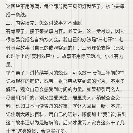
这四块不用写满，每个部分两三页幻灯就够了，核心是串
成一条线。
三、内容填充：怎么讲故事才不油腻
有骨架了，接下来是填内容。老实讲，这一步最烦，因为
很容易变成名言摘抄大会。我自己的办法是“三七开”：七
分真实故事（自己的或观察到的），三分理论支撑（比如
心理学上的“复利效应”）。故事不用惊天动地，小才有力
量。
举个栗子：讲持续学习的蜕变，可以放一张你三年前的笔
记vs现在的笔记，或者一张书架从空到满的照片，不用多
解释，观众自己会感受到时间的力量。如果想引用名人，
尽量用冷门的，别又是爱迪生、居里夫人，稍微查查资
料，比如日本画僧雪舟的故事，就让人耳目一新。不过，
记住别大段抄百科，用自己的话讲，顺便加上“我当时看到
这个故事还以为是瞎编的，后来才发现人家真这么干了几
十年”这类感慨，会真实好多。