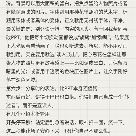
冷。背景可以用大面积的留白，把焦点留给人物照片或者
有隐喻意味的图片。字体别用那种花里胡哨的艺术字，标
题用宋体或者黑体的变体，正文就用无衬线字体，干净。
最关键的是：别让设计抢了内容的风头。有一回我帮同事
改PPT，他把每个切换动画都设成“旋转”加“弹跳”，结果底
下人光顾着看动画了，啥也没听进去。所以，能不用动画
就别用，实在要用就选“淡入淡出”。把心思花在怎样让那
张人物的照片更有故事感上——比如调成黑白，只保留眼
睛里的光；或者用半透明的色块压在图片上，让文字刚好
落在深色区域。
第六步：分享时的表达，比PPT本身还值钱
东西做再好，讲得干巴巴也白搭。你得把自己当成一个“转
述者”，而不是宣读人。
有几个小招术挺管用：
开头停三秒
：站定后别急着说话，眼神扫一圈，笑一下。
这三秒能让场子安静下来，也让你自己不那么慌。