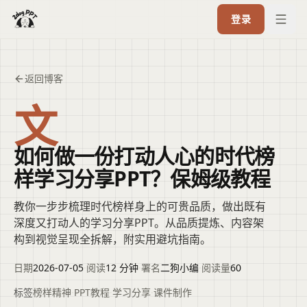
登录
返回博客
文
如何做一份打动人心的时代榜
样学习分享PPT？保姆级教程
教你一步步梳理时代榜样身上的可贵品质，做出既有
深度又打动人的学习分享PPT。从品质提炼、内容架
构到视觉呈现全拆解，附实用避坑指南。
日期
2026-07-05
·
阅读
12 分钟
·
署名
二狗小编
·
阅读量
60
标签
榜样精神
·
PPT教程
·
学习分享
·
课件制作