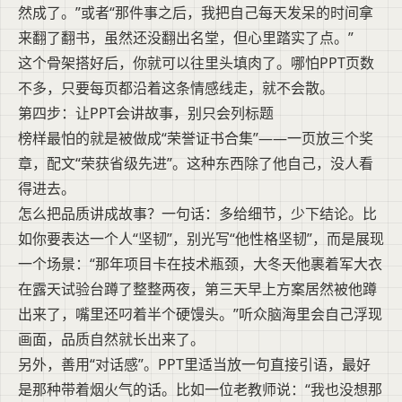
然成了。”或者“那件事之后，我把自己每天发呆的时间拿
来翻了翻书，虽然还没翻出名堂，但心里踏实了点。”
这个骨架搭好后，你就可以往里头填肉了。哪怕PPT页数
不多，只要每页都沿着这条情感线走，就不会散。
第四步：让PPT会讲故事，别只会列标题
榜样最怕的就是被做成“荣誉证书合集”——一页放三个奖
章，配文“荣获省级先进”。这种东西除了他自己，没人看
得进去。
怎么把品质讲成故事？一句话：多给细节，少下结论。比
如你要表达一个人“坚韧”，别光写“他性格坚韧”，而是展现
一个场景：“那年项目卡在技术瓶颈，大冬天他裹着军大衣
在露天试验台蹲了整整两夜，第三天早上方案居然被他蹲
出来了，嘴里还叼着半个硬馒头。”听众脑海里会自己浮现
画面，品质自然就长出来了。
另外，善用“对话感”。PPT里适当放一句直接引语，最好
是那种带着烟火气的话。比如一位老教师说：“我也没想那