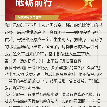
我自己做过不下几十次这类分享，踩过的坑比读过的书
还多。后来慢慢琢磨出一套野路子——别把榜样当神仙
供着，得把他还原成一个活生生的人，把他身上最戳你
的那点品质给扯出来，揉碎了，用你自己的故事讲出
去。这么干出来的PPT，基本都能让人坐直了听。
第一步：选对榜样，别一上来就打开百度百科
很多时候我们一接到任务，脑子里蹦出的是“行业楷模”“感
动中国人物”这类大词。然后上网狂扒资料，恨不得把人家
一辈子的事迹都搬进PPT。结果就是：信息过载，平铺直
叙，听完跟没听一样。
我的经验是，选榜样有两条小路：要么选你真心佩服、有
过实际接触或深受触动的身边人，比如公司里那个十年把