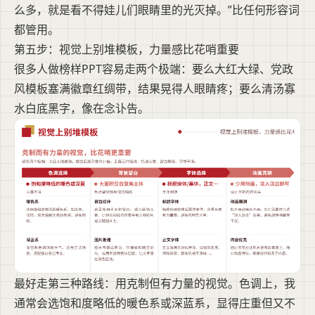
么多，就是看不得娃儿们眼睛里的光灭掉。”比任何形容词
都管用。
第五步：视觉上别堆模板，力量感比花哨重要
很多人做榜样PPT容易走两个极端：要么大红大绿、党政
风模板塞满徽章红绸带，结果晃得人眼睛疼；要么清汤寡
水白底黑字，像在念讣告。
最好走第三种路线：用克制但有力量的视觉。色调上，我
通常会选饱和度略低的暖色系或深蓝系，显得庄重但又不