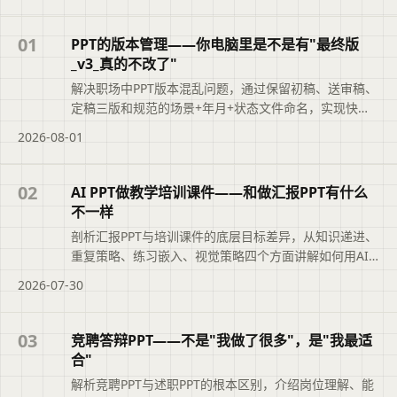
01
PPT的版本管理——你电脑里是不是有"最终版
_v3_真的不改了"
解决职场中PPT版本混乱问题，通过保留初稿、送审稿、
定稿三版和规范的场景+年月+状态文件命名，实现快速
追溯，提升职业素养。
2026-08-01
02
AI PPT做教学培训课件——和做汇报PPT有什么
不一样
剖析汇报PPT与培训课件的底层目标差异，从知识递进、
重复策略、练习嵌入、视觉策略四个方面讲解如何用AI
高效制作培训课件，并指出目录页设计和结尾行动建议
2026-07-30
等易忽视的要点。
03
竞聘答辩PPT——不是"我做了很多"，是"我最适
合"
解析竞聘PPT与述职PPT的根本区别，介绍岗位理解、能