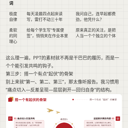
词
极度
每天凌晨四点起床读
我问自己，连早起都费
自律
写，雷打不动三十年
劲，他凭什么？
柔软
给每个学生写“专属便
原来真正的关注，是把
的同
签”，悄悄夹在作业本里
人当一个个独立的个体
理心
这么理一遍，PPT的素材就不再是干巴巴的履历，而是一
个个能引发共鸣的钩子。
第三步：搭一个有点“起伏”的骨架
别上来就“第一、第二、第三”，那太像听报告。我习惯用
“痛点切入—反差呈现—层层剥开—回归自身”的结构。