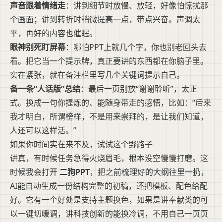
声音跟着情绪走
：讲到细节时放慢、放轻，好像怕惊扰那
个画面；讲到转折时稍微提高一点，带点兴奋。声调太
平，再好的内容也催眠。
眼神别死盯屏幕
：哪怕PPT上就几个字，你也别老回头去
看。把它当一个提示牌，真正要讲的东西都在你脑子里。
实在紧张，就在备注栏里写几个关键词提示自己。
备一条“人话版”总结
：最后一页别放“谢谢聆听”，太正
式。换成一句你提炼的、能随身带走的感悟，比如：“后来
我才明白，所谓榜样，不是用来崇拜的，是让我们知道，
人还可以这样活。”
如果你时间实在来不及，试试这个野路子
讲真，有时候任务急得火烧眉毛，根本没空慢慢打磨。这
时候我会打开
二狗PPT
，把之前梳理好的大纲往里一扔，
AI能自动生成一份结构完整的初稿，还把模板、配色给配
好。它有一个好处是支持主题换色，如果是讲奉献类的可
以一键切暖调，讲科技创新的能换冷调，不用自己一页页