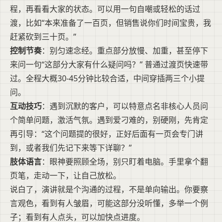
程，再看看大家的状态。可以用一句自嘲或轻松的话过
渡，比如“本来准备了一百页，但销售说你们时间宝贵，我
赶紧砍到三十页。”
控制节奏
：别匀速念经。重点部分放慢、加重，甚至停下
来问一句“这部分大家有什么疑问吗？” 普通过渡页快速带
过。全程大概30-45分钟比较合适，中间穿插两三个小提
问。
互动技巧
：遇到沉默的客户，可以特意点名非核心人员问
个简单问题，激活气氛。遇到爱刁难的，别硬刚，先肯定
再引导：“这个问题提的很好，正好后面有一页会专门讲
到，或者我们先记下来等下详聊？”
肢体语言
：眼神要照顾全场，别只盯着电脑。手里拿个翻
页笔，走动一下，让自己放松。
说白了，演讲就是个沟通的过程，不是单向输出。你要察
言观色，看到有人皱眉，可能这部分没听懂，多举一个例
子；看到有人点头，可以加快点进度。