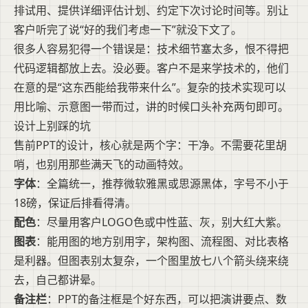
排试用、提供详细评估计划、约定下次讨论时间等。别让
客户听完了说“好的我们考虑一下”就没下文了。
很多人容易犯得一个错误是：技术细节塞太多，恨不得把
代码逻辑都放上去。没必要。客户不是来学技术的，他们
在意的是“这东西能给我带来什么”。复杂的技术实现可以
用比喻、示意图一带而过，讲的时候口头补充两句即可。
设计上别踩的坑
售前PPT的设计，核心就是两个字：干净。不需要花里胡
哨，也别用那些满天飞的动画特效。
字体
：全篇统一，推荐微软雅黑或思源黑体，字号不小于
18磅，保证后排看得清。
配色
：尽量用客户LOGO色或中性蓝、灰，别大红大紫。
图表
：能用图的地方别用字，架构图、流程图、对比表格
是利器。但图表别太复杂，一个图里放七八个箭头绕来绕
去，自己都讲晕。
备注栏
：PPT的备注框是个好东西，可以把演讲要点、数