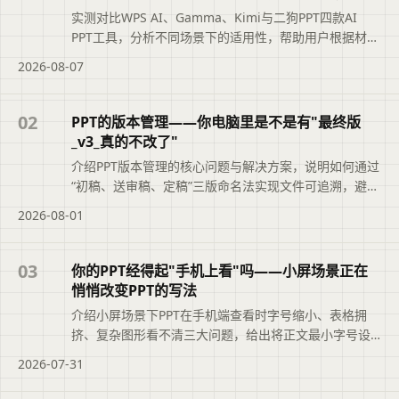
实测对比WPS AI、Gamma、Kimi与二狗PPT四款AI
PPT工具，分析不同场景下的适用性，帮助用户根据材料
类型、汇报场景和修改需求选择最合适的工具，避免盲
2026-08-07
目追求综合排名。摘要依据标题与正文整理，概括页面
主题、主要内容和读者可关注的信息，帮助用户快速判
断文章是否符合当前需求，再查看完整原文。
02
PPT的版本管理——你电脑里是不是有"最终版
_v3_真的不改了"
介绍PPT版本管理的核心问题与解决方案，说明如何通过
“初稿、送审稿、定稿”三版命名法实现文件可追溯，避免
“最终版_v3_真的不改了”的混乱。文章还结合二狗PPT的
2026-08-01
大纲版本记录功能，帮助职场人快速定位正确文件，提
升职业素养与工作效率。便于读者从搜索结果中了解页
面主题、主要内容与适用场景，再进入原文查看完整信
03
你的PPT经得起"手机上看"吗——小屏场景正在
息。
悄悄改变PPT的写法
介绍小屏场景下PPT在手机端查看时字号缩小、表格拥
挤、复杂图形看不清三大问题，给出将正文最小字号设
为16号、关键信息用文字重复、使用二狗PPT light档位
2026-07-31
等兼顾电脑与手机阅读的实用方法，并建议完成后在手
机上翻一遍检查。便于读者从搜索结果中了解页面主