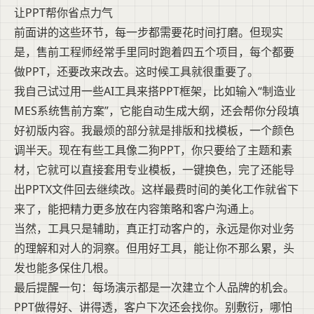
让PPT帮你省点力气
前面讲的这些环节，每一步都需要花时间打磨。但现实
是，售前工程师经常手里同时跑着四五个项目，每个都要
做PPT，还要改来改去。这时候工具就很重要了。
我自己试过用一些AI工具来搭PPT框架，比如输入“制造业
MES系统售前方案”，它能自动生成大纲，还会帮你分段填
好初版内容。我最烦的部分就是排版和找模板，一个颜色
调半天。现在有些工具像二狗PPT，你只要给了主题和素
材，它就可以直接套用专业模板，一键换色，完了还能导
出PPTX文件回去继续改。这样最费时间的美化工作就省下
来了，能把精力更多放在内容策略和客户沟通上。
当然，工具只是辅助，真正打动客户的，永远是你对业务
的理解和对人的洞察。但用好工具，能让你不那么累，头
发也能多保住几根。
最后提醒一句：每场演示都是一次建立个人品牌的机会。
PPT做得好、讲得透，客户下次还会找你。别敷衍，哪怕