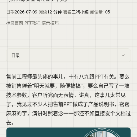
日期
2026-07-09
·
阅读
12 分钟
·
署名
二狗小编
·
阅读量
105
标签
售前
·
PPT教程
·
演示技巧
目录
售前工程师最头疼的事儿，十有八九跟PPT有关。要么
被销售催着“明天就要，随便搞搞”，要么自己写了一堆
技术参数，客户听完面无表情。讲真，这事儿太常见
了，我见过不少人把售前PPT做成了产品说明书，密密
麻麻的字，演讲时照着念——那还不如直接发个文档过
去。