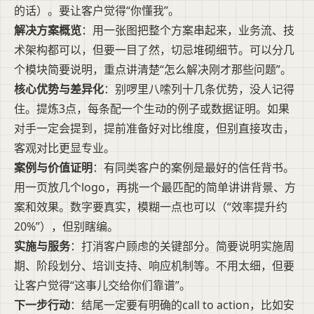
的话）。要让客户觉得“你懂我”。
解决方案概览
：用一张图把整个方案串起来，业务流、技
术架构都可以，但要一目了然，切忌堆砌细节。可以分几
个模块简要说明，重点讲清楚“怎么解决刚才那些问题”。
核心优势与差异化
：别啰里八嗦列十几条优势，没人记得
住。提炼3点，每条配一个生动的例子或数据证明。如果
对手一定会提到，提前准备好对比维度，但别直接攻击，
客观对比更显专业。
案例与价值证明
：有同类客户的案例是最好的信任背书。
用一页放几个logo，再挑一个最匹配的简单讲讲背景、方
案和效果。数字要真实，模糊一点也可以（“效率提升约
20%”），但别瞎编。
实施与服务
：打消客户顾虑的关键部分。简要说明实施周
期、阶段划分、培训支持、响应机制等。不用太细，但要
让客户觉得“这事儿交给你们靠谱”。
下一步行动
：结尾一定要有明确的call to action，比如安