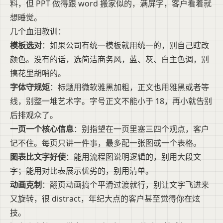
料，但 PPT 做得跟 word 搬家似的，满屏字，客户看着就
想睡觉。
几个血泪教训：
模板选对
：如果公司有统一模板就用统一的，别自己瞎改
颜色。没有的话，选简洁商务风，蓝、灰、白主色调，别
搞花里胡哨的。
字体守规矩
：标题用微软雅黑加粗，正文也用雅黑或者等
线，别整一堆艺术字。字号正文不能小于 18，再小就告别
后排观众了。
一页一个核心信息
：别指望在一页里塞三四个观点，客户
记不住。每页只讲一件事，最多配一张图或一个表格。
图表比文字好使
：能用流程图说明逻辑的，别用大段文
字；能用对比表展示优劣的，别用清单。
动画克制
：翻页动画搞个平滑过渡就行，别让文字飞进来
又旋转，很 distract，年纪大点的客户甚至觉得你在炫
技。