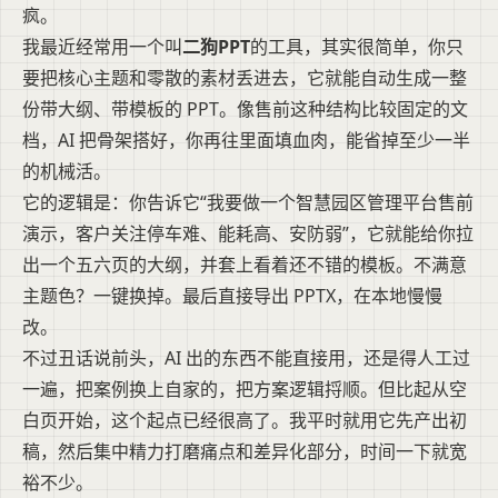
疯。
我最近经常用一个叫
二狗PPT
的工具，其实很简单，你只
要把核心主题和零散的素材丢进去，它就能自动生成一整
份带大纲、带模板的 PPT。像售前这种结构比较固定的文
档，AI 把骨架搭好，你再往里面填血肉，能省掉至少一半
的机械活。
它的逻辑是：你告诉它“我要做一个智慧园区管理平台售前
演示，客户关注停车难、能耗高、安防弱”，它就能给你拉
出一个五六页的大纲，并套上看着还不错的模板。不满意
主题色？一键换掉。最后直接导出 PPTX，在本地慢慢
改。
不过丑话说前头，AI 出的东西不能直接用，还是得人工过
一遍，把案例换上自家的，把方案逻辑捋顺。但比起从空
白页开始，这个起点已经很高了。我平时就用它先产出初
稿，然后集中精力打磨痛点和差异化部分，时间一下就宽
裕不少。