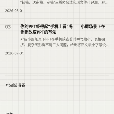
“初稿、送审稿、定稿”三版命名法实现文件可追溯，避免
“最终版_v3_真的不改了”的混乱。文章还结合二狗PPT的
2026-08-01
大纲版本记录功能，帮助职场人快速定位正确文件，提
升职业素养与工作效率。便于读者从搜索结果中了解页
面主题、主要内容与适用场景，再进入原文查看完整信
03
你的PPT经得起"手机上看"吗——小屏场景正在
息。
悄悄改变PPT的写法
介绍小屏场景下PPT在手机端查看时字号缩小、表格拥
挤、复杂图形看不清三大问题，给出将正文最小字号设
为16号、关键信息用文字重复、使用二狗PPT light档位
2026-07-31
等兼顾电脑与手机阅读的实用方法，并建议完成后在手
机上翻一遍检查。便于读者从搜索结果中了解页面主
题、主要内容与适用场景，再进入原文查看完整信息。
返回博客