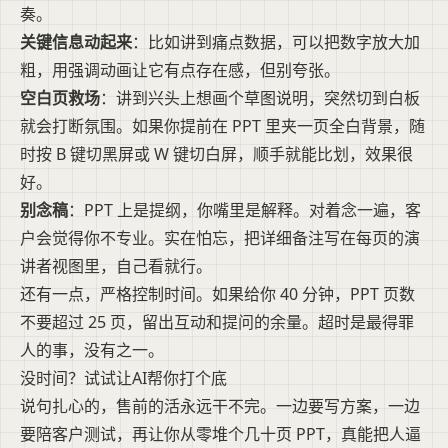
奏。
关键信息动起来
：比如讲到痛点数据，可以把数字放大加
粗，用强调动画让它有点存在感，但别夸张。
空白页救场
：讲到兴头上想画个草图说明，突然切到白板
就会打断氛围。如果你提前在 PPT 里夹一页全白背景，随
时按 B 键切黑屏或 W 键切白屏，顺手就能比划，效果很
好。
别念稿
：PPT 上是提纲，你嘴里是解释。对着念一遍，客
户会觉得你不专业。实在怕忘，把详细备注写在每页的演
讲者视图里，自己看就行。
还有一点，严格控制时间。如果给你 40 分钟，PPT 页数
不要超过 25 页，留出互动和提问的余量。超时是最得罪
人的事，没有之一。
没时间？试试让AI帮你打个底
说句扎心的，售前的活永远干不完。一边要写方案，一边
要陪客户测试，再让你从零堆个几十页 PPT，真能把人逼