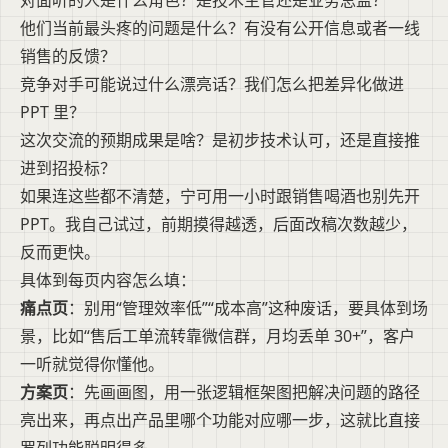
对面听的人是什么角色？是技术主管还是业务总监？
他们当前最头疼的问题是什么？有没有公开信息或者一线
销售的反馈？
竞争对手可能说过什么漂亮话？我们怎么把差异化做进
PPT 里？
这次交流的预期成果是啥？是初步技术认可，还是直接推
进到招投标？
如果连这些都不清楚，宁可用一小时跟销售喝酒也别先开
PPT。我自己试过，前期摸得越透，后面改稿次数越少，
反而更快。
具体到每页内容怎么填：
痛点页
：别用“管理效率低”“成本高”这种废话，要具体到场
景，比如“售后工单流转靠微信群，月均丢单 30+”，客户
一听就觉得你懂他。
方案页
：先画画图，用一张逻辑框架图把解决问题的路径
亮出来，再点出产品里哪个功能对应哪一步，这就比直接