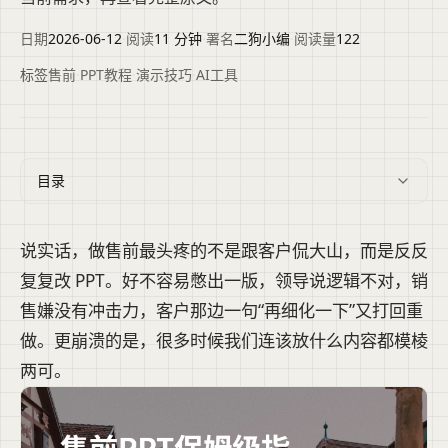
日期
2026-06-12
·
阅读
11 分钟
·
署名
二狗小编
·
阅读量
122
标签
售前
·
PPT教程
·
演示技巧
·
AI工具
目录
说实话，做售前最头疼的不是跟客户侃大山，而是反反
复复改 PPT。好不容易憋出一版，领导说逻辑不对，销
售嫌没有冲击力，客户那边一句“再细化一下”又打回重
做。更崩溃的是，很多时候我们连该放什么内容都模棱
两可。