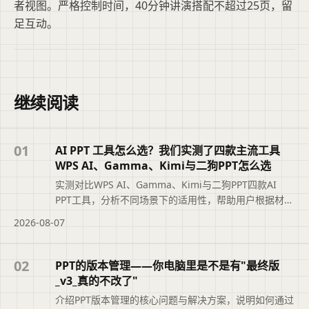
者视图。严格控制时间，40分钟讲演搭配不超过25页，留
足互动。
继续阅读
01
AI PPT 工具怎么选？我们实测了四款主流工具
WPS AI、Gamma、Kimi与二狗PPT怎么选
实测对比WPS AI、Gamma、Kimi与二狗PPT四款AI
PPT工具，分析不同场景下的适用性，帮助用户根据材料
类型、汇报场景和修改需求选择最合适的工具，避免盲
2026-08-07
目追求综合排名。摘要依据标题与正文整理，概括页面
主题、主要内容和读者可关注的信息，帮助用户快速判
断文章是否符合当前需求，再查看完整原文。
02
PPT的版本管理——你电脑里是不是有"最终版
_v3_真的不改了"
介绍PPT版本管理的核心问题与解决方案，说明如何通过