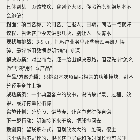
具体到某一页该放啥，我列个大概，你照着搭框架基本不
会跑偏：
封面
：项目名称、公司名、汇报人、日期，简洁一点就好
议程
：告诉客户今天讲哪几块，别让人一头雾水
现状与挑战
：3-5 页，把客户业务里那些麻烦事掰开揉
碎，最好能用数据说明“痛”有多深
解决方案
：对应痛点，逐一给出解决思路，但要先讲“怎么
做”再谈“用什么产品”
产品/方案介绍
：只挑跟本次项目强相关的功能模块，别不
分轻重全往上堆
成功案例
：一个典型客户的故事，说清楚背景、过程、效
果，最好有量化指标
实施计划
：分阶段，讲节奏，让客户觉得你有谱
下一步行动
：明确接下来干啥，把球抛回去
致谢页
：留联系方式，但别放太大的二维码，很土
这个结构不是死的，根据客户层级和你时间长短可以伸