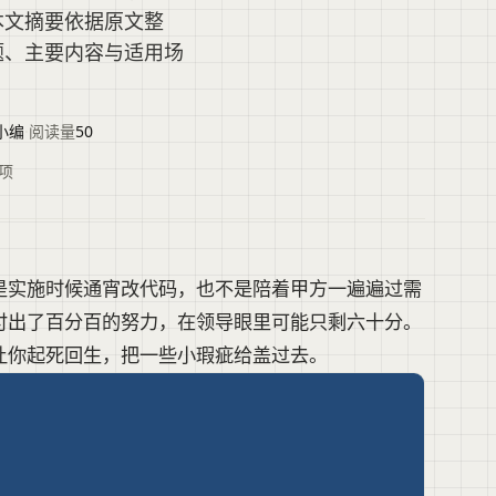
本文摘要依据原文整
题、主要内容与适用场
。
小编
·
阅读量
50
项
是实施时候通宵改代码，也不是陪着甲方一遍遍过需
明付出了百分百的努力，在领导眼里可能只剩六十分。
让你起死回生，把一些小瑕疵给盖过去。