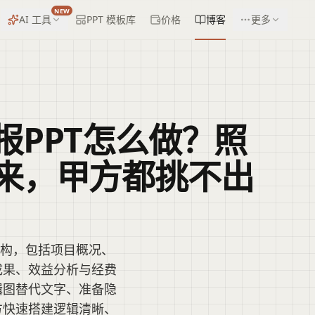
NEW
AI 工具
PPT 模板库
价格
博客
更多
报PPT怎么做？照
来，甲方都挑不出
结构，包括项目概况、
成果、效益分析与经费
辑图替代文字、准备隐
方快速搭建逻辑清晰、