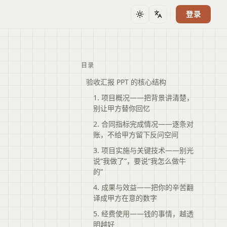
登录
主题
语言
目录
验收汇报 PPT 的核心结构
1. 项目概况——把背景讲清楚，
别让甲方替你回忆
2. 合同指标完成情况——逐条对
账，不给甲方留下反问空间
3. 项目实施与关键技术——别光
说“我做了”，要说“我怎么做牛
的”
4. 成果与效益——把你的辛苦翻
译成甲方在意的数字
5. 经费使用——钱的事情，越透
明越好