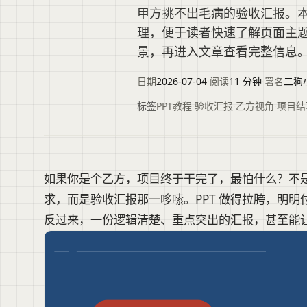
甲方挑不出毛病的验收汇报。
理，便于读者快速了解页面主
景，再进入文章查看完整信息
日期
2026-07-04
·
阅读
11 分钟
·
署名
二狗
标签
PPT教程
·
验收汇报
·
乙方视角
·
项目结
如果你是个乙方，项目终于干完了，最怕什么？不
求，而是验收汇报那一哆嗦。PPT 做得拉胯，明
反过来，一份逻辑清楚、重点突出的汇报，甚至能