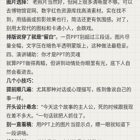
图片选择：
老照片当然好，但网上很多清晰度不够。可以
去博物馆官网、数字红色资源库找高清素材。实在找不
到，用插画或剪影效果也行，简洁还更有氛围感。对了，
别用太现代的图标和卡通小人，会跳戏。
排版说穿了就是“留白”
。一页PPT别超过三段话，图片尽
量全幅，文字压在暗色半透明蒙版上，这种做法最稳妥。
四、演讲辅助：你才是PPT的灵魂
就算PPT做得再糙，但讲到动情处你眼里有光，底下人自
然会看进去。
几个小技巧：
提前顺几遍
：尤其那种对话或心理描写，练到像说自己的
事一样。
开头设计悬念
：“今天这个故事的主人公，死的时候跟我现
在差不多大。”一句话就把人抓住了。
别一直看稿
：用PPT上的图片当提示点，瞟一眼就知道下
一段讲啥。