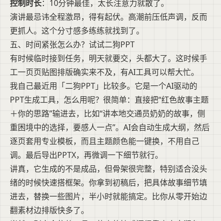
控制时长
：10分钟最佳，太长注意力就散了。
演讲最忌讳全程激昂，得有起伏。高潮前压低声调，反而
更抓人。这个分寸感多练练就找到了。
五、时间紧张怎么办？试试二狗PPT
有时候临时接到任务，明天就要交，头都大了。这时候手
工一页页贴图排版确实来不及，有AI工具可以帮大忙。
我自己最近用「二狗PPT」比较多。它是一个AI驱动的
PPT生成工具，怎么用呢？很简单：直接把“红色故事主题
＋你的思路”输进去，比如“讲本地交通员奶奶的故事，侧
重困境中的选择，要感人一点”。AI会自动生成大纲，然后
逐页套用专业模板，而且主题颜色能一键换，不用自己
调。最后导出PPTX，再微调一下细节就行。
讲真，它生成的不是成品，但骨架很完整，特别适合没头
绪的时候快速搭框架。你拿到初稿后，把具体故事细节填
进去，替换一些图片，半小时就能搞定。比你从零开始边
翻素材边排版快多了。