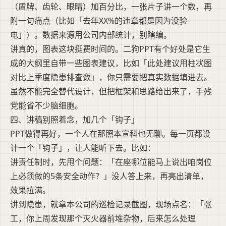
（盾牌、齿轮、眼睛）加百分比，一张片子讲一个数，再
附一句痛点（比如「去年XX%的违章都是因为没验
电」）。数据来源用公司内部统计，别瞎编。
讲真的，图表这块挺费时间的。二狗PPT有个好处是它生
成的大纲里自带一些图表建议，比如「此处建议用柱状图
对比上季度隐患排查数」，你只需要把真实数据填进去。
虽然不能完全替代设计，但把框架和思路给出来了，手残
党能省不少脑细胞。
四、讲稿别照着念，加几个「钩子」
PPT做得再好，一个人在那照本宣科也无聊。每一页都设
计一个「钩子」，让人能听下去。比如：
讲责任制时，先甩个问题：「在座哪位能马上说出咱岗位
上必须做的5条安全动作？」没人答上来，再亮出清单，
效果拉满。
讲到隐患，就拿本公司的巡检记录截图，现场点名：「张
工，你上周发现那个灭火器前堆杂物，后来怎么处理