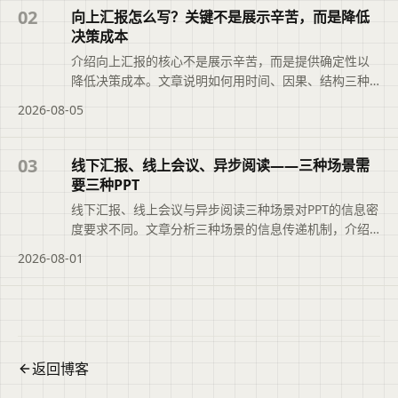
快速了解页面主题、主要内容与适用场景，再进入文章
02
向上汇报怎么写？关键不是展示辛苦，而是降低
查看完整信息。
决策成本
介绍向上汇报的核心不是展示辛苦，而是提供确定性以
降低决策成本。文章说明如何用时间、因果、结构三种
叙述方法组织内容，把问题变成选择题，并借助二狗PPT
2026-08-05
将分散材料整理成结构化初稿，帮助管理者快速判断、
决策与授权。本文摘要依据原文整理，便于读者快速了
解页面主题、主要内容与适用场景，再进入文章查看完
03
线下汇报、线上会议、异步阅读——三种场景需
整信息。
要三种PPT
线下汇报、线上会议与异步阅读三种场景对PPT的信息密
度要求不同。文章分析三种场景的信息传递机制，介绍
如何用二狗PPT的Light、Standard、Rich档位对应调整
2026-08-01
内容密度，并说明基于同一份大纲快速适配不同场景的
方法，帮助提升演示效果。便于读者从搜索结果中了解
页面主题、主要内容与适用场景，再进入原文查看完整
信息。
返回博客