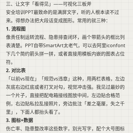
三、让文字「看得见」——可视化三板斧
安全培训PPT最致命的是满屏文字，听的人根本读不过
来。得想办法把大段话变成图形。常用的就三种：
1. 流程图
像责任制运转流程、隐患排查闭环，画个带箭头的框比列
表清楚。PPT自带SmartArt太老气，可以去阿里iconfont
下几个简约箭头拼一拼，或者直接用模板内嵌的图表占位
符。
2. 对比表
「以前vs现在」「规范vs违章」这种，用两栏表格，左边
灰底右边红底或者打叉对勾，视觉冲击强。我见过最妙的
一个片子，直接把配电箱接线图放中间，左边贴合格范
例，右边贴私拉乱接照片，旁边批注「差之毫厘，失之千
里」，下面人都抬头看了。
3. 图标+数据
伤亡率、隐患整改率这些数字，别光写字，配个大号图标