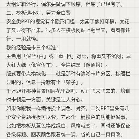
大纲逻辑还行，偶尔要微调下顺序，但底子已经有了。
二、模板选不对，努力全白费
安全类PPT的视觉有个隐形门槛：太素了像打印稿，太花
了又显得不严肃。很多人在模板网站上翻半天，看着都还
行，一用就怪。
我的经验是卡三个标准：
主色用「深蓝+白」或「蓝+橙」对比，稳重又不沉闷；忌
大红大绿（像宣传车）、全篇纯黑（像通报）。
版式要带点模块化——就是那种有清晰卡片分区、标题栏
显眼的，信息一拎就有个「架子」。
千万避开那种背景图层花里胡哨、动画飞来飞去的，培训
时卡顿是一方面，关键是让人分心。
如果你跟我一样懒得挨个调色、对齐，二狗PPT里头有几
个安全专题模板可以套，它那个一键换色的功能挺省事，
比如把模板从蓝色换成绿白，风格就变了，同时还能保证
各级标题、图表颜色跟着统一调，省的自己一页页改。