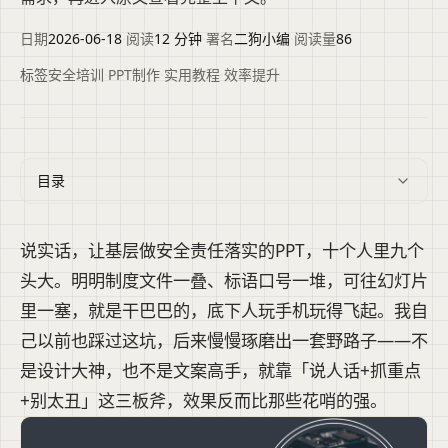
日期
2026-06-18
·
阅读
12 分钟
·
署名
二狗小编
·
阅读量
86
标签
安全培训
·
PPT制作
·
实用教程
·
效率提升
目录
说实话，让基层做安全责任落实的PPT，十个人里九个
头大。明明制度文件一叠、标语口号一堆，可往幻灯片
里一塞，就是干巴巴的，底下人玩手机玩得飞起。我自
己以前也踩过这坑，后来慢慢琢磨出一套野路子——不
是设计大神，也不是文案高手，就靠「说人话+抓重点
+别太丑」这三板斧，效果反而比那些花哨的强。