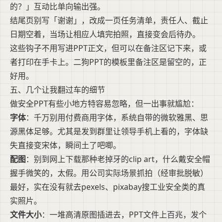
的？」互动比单向输出强。
结尾页别写「谢谢」，改成一页任务清单，责任人、截止
日期空着，当场让相应人填完拍照，直接变会后待办。
这些钩子不用写进PPT正文，但可以在备注区记下来，或
者打印在手卡上。二狗PPT的模板里备注区是留空的，正
好用。
五、几个让我翻过车的细节
做安全PPT有些小地方特容易忽略，但一出事就尴尬：
字体
：千万别用付费商用字体，系统自带的微软雅黑、思
源黑体足够。尤其是发到群里让领导手机上看的，字体缺
失直接变宋体，瞬间土了吧唧。
配图
：别到网上下载那种老掉牙的clip art，什么戴安全帽
握手微笑的，太假。用公司实际场景抓拍（经审批脱敏）
最好，实在没有就去pexels、pixabay搜工业安全类的真
实照片。
文件大小
：一堆高清原图插进去，PPT文件上百兆，发个