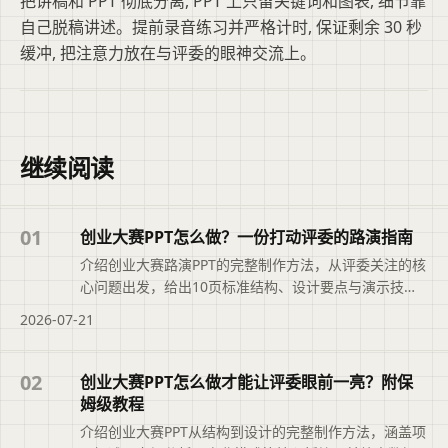
把讲稿和 PPT 彻底分离, PPT 上只留关键词和图表, 细节靠
自己脱稿讲述。提前录音练习并严格计时, 保证剩余 30 秒
缓冲, 把注意力放在与评委的眼神交流上。
继续阅读
01
创业大赛PPT怎么做？一份打动评委的路演指南
介绍创业大赛路演PPT的完整制作方法，从评委关注的核
心问题出发，给出10页标准结构、设计要点与演示技
巧，帮助参赛者快速搭建逻辑清晰、打动评委的演示文
2026-07-21
稿，提升路演表现力。摘要依据现有标题与正文整理，
概括页面主题、主要内容和读者可关注的信息，帮助用
户快速判断文章是否符合当前需求，再进入原文查看完
02
创业大赛PPT怎么做才能让评委眼前一亮？附保
整上下文。
姆级教程
介绍创业大赛PPT从结构到设计的完整制作方法，涵盖项