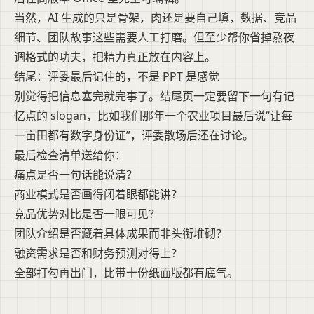
当然，AI 生成的只是骨架，肉还是要自己填，数据、竞品
细节、团队故事这些需要人工打磨。但至少帮你省掉熬夜
调格式的功夫，把精力真正放在内容上。
结尾：评委最后记住的，不是 PPT 是感觉
别觉得把信息塞完就完事了。结尾页一定要留下一句有记
忆点的 slogan，比如我们那年一个农业项目最后说“让每
一亩田都有数字身份证”，评委散场后还在讨论。
最后检查清单送给你：
痛点是否一句话能说清？
商业模式是否画得闭着眼都能讲？
竞品优势对比是否一眼可见？
团队介绍是否藏着具体成果而非头衔堆砌？
融资需求是否和财务预测对得上？
全部打勾再出门，比带十份纸面版都有底气。