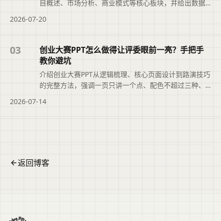
目概述、市场分析、商业模式等核心板块，并给出数据
呈现、故事化表达与路演演讲技巧，帮助参赛团队在有
2026-07-20
限时间内清晰传递项目价值，提升评委认可度。摘要依
据标题与正文整理，概括页面主题、主要内容和读者可
关注的信息，帮助用户快速判断文章是否符合当前需
03
创业大赛PPT怎么做得让评委眼前一亮？手把手
求，再查看完整原文。
教你避坑
介绍创业大赛PPT从逻辑梳理、核心页面设计到路演技巧
的完整方法，强调一页只讲一个点、配色不超过三种、
动画少用等避坑要点，并说明如何用AI工具快速搭建大
2026-07-14
纲初稿，帮助参赛者把省下的时间用于打磨商业模式和
表达。文章摘要依据现有标题和正文整理，概括页面主
题、主要内容与读者可关注的信息，帮助用户快速判断
是否需要查看原文。
返回博客