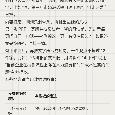
们有巨大潜力”都管用。记住，图表旁边一定要加结论文
字，比如“预计第三年市场渗透率可达 12%”，别让评委自
己算。
内容打磨：删到只剩骨头，再挑出最硬的几根
第一版 PPT 一定臃肿得没法看。我的习惯是：先对着每一
页问自己一句话——“删掉这一页，有没有损失？” 如果答
案是“还好”，直接干掉。
留下来之后，再把文字压缩成短句，
一个观点不超过 12
个字
。比如：“传统报销效率低，月均耗时 14 小时” 就比
“当前企业在报销流程上存在人力浪费和时间成本过高的问
题”有力得多。
有些地方适当用数据讲故事：
没有数据的
有数据的表达
表达
市场前景很
预计 2026 年市场规模突破 200 亿
好