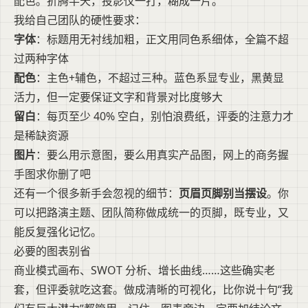
配色。折腾半天，投影仪一打，糊成一片。
我给自己团队的硬性要求：
字体
：标题用无衬线加粗，正文用同色系细体，全篇不超
过两种字体
配色
：主色+辅色，不超过三种。蓝色系显专业，黑黄显
活力，但一定要保证文字和背景对比度够大
留白
：每页至少 40% 空白，别怕浪费纸，评委的注意力才
是稀缺资源
图片
：要么用示意图，要么用真实产品图，网上的商务握
手图求你删了吧
还有一个很多新手会忽视的细节：
页眉页脚别当摆设
。你
可以把路演主题、团队简称做成统一的页脚，既专业，又
能反复强化记忆。
必要的图表别省
商业模式画布、SWOT 分析、增长曲线……这些确实老
套，但评委就吃这套。做成清晰的可视化，比你说十句“我