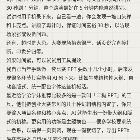
30 秒到 1 分钟，整个路演最好在 5 分钟内能自然讲完。
试讲时用手机录下来，自己看一遍，你会发现一堆口头禅
和卡壳点。讲顺了再计时，保证时间富裕 30 秒，以防现
场紧张或设备问题。
还有，超时是大忌。大赛现场掐表很严，话没说完直接打
断，印象分归零。
如果时间紧，可以试试用工具提效
我自己当年手动做一套比赛 PPT 要改十几个小时，后来发
现很多环节其实能用 AI 省下来。比如生成结构性大纲、自
动套版式、统一配色字体这些机械活。
最近给学弟学妹推荐比较多的是一款叫「二狗 PPT」的工
具，他们把创业大赛常见的几十种逻辑结构内置了，你只
要输入项目名称和核心亮点，AI 就能生出一份带大纲和版
式的初稿。更实用的功能是主题换色——很多学校要求统
一色系，以前得一页页调，现在一键就切了，导出 PPTX
后在高版本 Office 里完全可编辑。