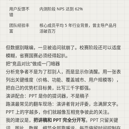
用户反馈不
内测阶段 NPS 达到 62%
错
团队经验丰
核心成员平均 5 年行业背景，曾主导产品月
富
活破百万
但数据别瞎编，一旦被追问就崩了。校赛阶段还可以适度
模糊，省赛国赛必须经得起扒。
把“竞品对比”做成一门暗器
分析竞争者不是为了怼别人，而是显示你清醒。用一张表
列出关键维度（价格、功能、覆盖城市、用户规模等），
把自己的优势栏目标黄，比写三千字都强。
演讲配合：PPT 是你的提词器，不是稿子
路演最常见的翻车现场：演讲者背对评委，念满屏文字。
PPT 上的字越多，你们就越像互相竞争彼此的关注。
我的建议是，
把讲稿和 PPT 完全分开写
。PPT 只留关键
词、图片、数据，细节全部靠嘴说。每页停留时间控制在