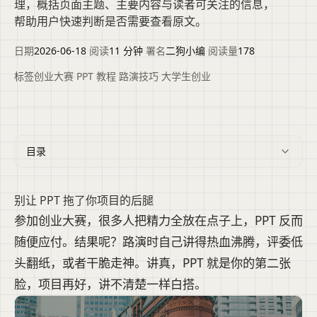
理，概括页面主题、主要内容与读者可关注的信息，
帮助用户快速判断是否需要查看原文。
日期
2026-06-18
·
阅读
11 分钟
·
署名
二狗小编
·
阅读量
178
标签
创业大赛
·
PPT 教程
·
路演技巧
·
大学生创业
目录
别让 PPT 拖了你项目的后腿
参加创业大赛，很多人把精力全放在点子上，PPT 反而
随便应付。结果呢？路演时自己讲得热血沸腾，评委低
头翻纸，或者干脆走神。讲真，PPT 就是你的第二张
脸，项目再好，讲不清楚一样白搭。