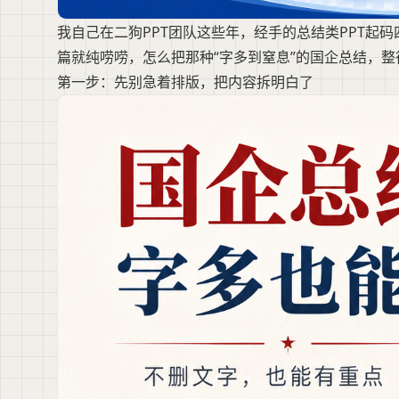
我自己在二狗PPT团队这些年，经手的总结类PPT起
篇就纯唠唠，怎么把那种“字多到窒息”的国企总结，
第一步：先别急着排版，把内容拆明白了