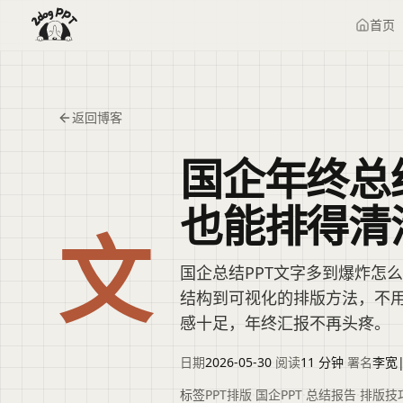
首页
返回博客
国企年终总
也能排得清
文
国企总结PPT文字多到爆炸怎
结构到可视化的排版方法，不
感十足，年终汇报不再头疼。
日期
2026-05-30
·
阅读
11 分钟
·
署名
李宽
标签
PPT排版
·
国企PPT
·
总结报告
·
排版技