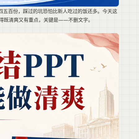
码四五百份，踩过的坑恐怕比新人吃过的饭还多。今天这
整得既清爽又有重点，关键是——不删文字。