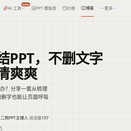
NEW
AI 工具
PPT 模板库
价格
博客
更多
结PPT，不删文字
清爽爽
么办？分享一套从梳理
用删字也能让页面呼吸
|二狗PPT主理人
·
阅读量
157
巧