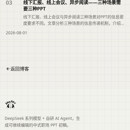
解页面主题、主要内容与适用场景，再进入文章查看完
03
线下汇报、线上会议、异步阅读——三种场景需
整信息。
要三种PPT
线下汇报、线上会议与异步阅读三种场景对PPT的信息密
度要求不同。文章分析三种场景的信息传递机制，介绍
如何用二狗PPT的Light、Standard、Rich档位对应调整
2026-08-01
内容密度，并说明基于同一份大纲快速适配不同场景的
方法，帮助提升演示效果。便于读者从搜索结果中了解
页面主题、主要内容与适用场景，再进入原文查看完整
信息。
返回博客
DeepSeek 系列模型 + 自研 AI Agent，生
成可继续编辑的中式职场 PPT 初稿。