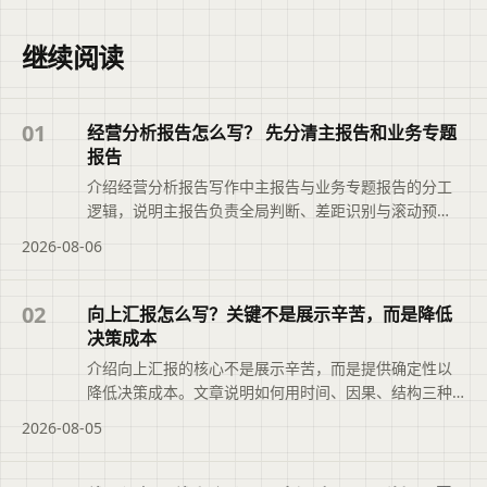
继续阅读
01
经营分析报告怎么写？ 先分清主报告和业务专题
报告
介绍经营分析报告写作中主报告与业务专题报告的分工
逻辑，说明主报告负责全局判断、差距识别与滚动预
测，专题报告聚焦关键问题的根因分析与决策推进，帮
2026-08-06
助避免数据堆砌与内容重复，推动报告从现象描述转向
可落地的行动安排。本文摘要依据原文整理，便于读者
快速了解页面主题、主要内容与适用场景，再进入文章
02
向上汇报怎么写？关键不是展示辛苦，而是降低
查看完整信息。
决策成本
介绍向上汇报的核心不是展示辛苦，而是提供确定性以
降低决策成本。文章说明如何用时间、因果、结构三种
叙述方法组织内容，把问题变成选择题，并借助二狗PPT
2026-08-05
将分散材料整理成结构化初稿，帮助管理者快速判断、
决策与授权。本文摘要依据原文整理，便于读者快速了