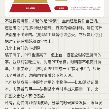
不过得说清楚，AI给的是“骨架”，血肉还是得你自己填。
志愿者之间的那种微妙情绪、真实的磕磕绊绊，是任何算
法都猜不出来的。别指望工具替你讲感受，它只是让你别
把时间花在排版和调字号上。
几个上台前的小提醒
稿子有了，PPT也漂亮了，但上台一紧张全糊掉是常有的
事。我以前就吃过亏，对着PPT念稿，眼睛都不敢离开屏
幕。后来学乖了，把每页PPT当成一个“提示卡片”，只记
几个关键词，讲的时候看着台下的人说。
也可以随身带一件服务时用的小物件——比如活动记录
本、志愿者马甲——讲到某个点时拿出来展示一下，比一
页图文更让人有记忆点。
还有，别怕讲到情绪波动。分享的时候声音发抖、眼眶发