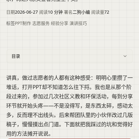
日期
2026-06-27
·
阅读
10 分钟
·
署名
二狗小编
·
阅读量
72
标签
PPT制作
·
志愿服务
·
经验分享
·
演讲技巧
目录
讲真，做过志愿者的人都有这种感受：明明心里攒了一
堆话，打开PPT却不知道怎么往下捋。我也是从那个阶
段过来的，参加过几次社区义教和环保活动，每到分享
环节就开始头疼——不是没得写，是东西太碎，感动太
多，反而理不出线头。后来帮团队里的小伙伴改过几版
稿子，慢慢摸出点门道。下面就把我踩过的坑和觉得好
用的方法摊开说说。