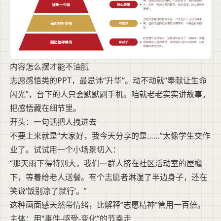
内容怎么摆才能不油腻
志愿感悟类的PPT，最忌讳“升华”。动不动就“奉献让生命
闪光”，台下的人只会默默刷手机。咱就老老实实讲故事，
把感悟藏在细节里。
开头：一句话把人拽进去
不要上来就是“大家好，我今天分享的是……”太像学生交作
业了。试试用一个小场景切入：
“那天雨下得特别大，我们一群人挤在社区活动室的屋檐
下，等着给老人送餐。有个志愿者淋湿了半边身子，还在
笑说‘饭别凉了就行’。”
这种画面感天然带情绪，比解释“志愿精神”管用一百倍。
主体：用“事件-感受-变化”的节奏走