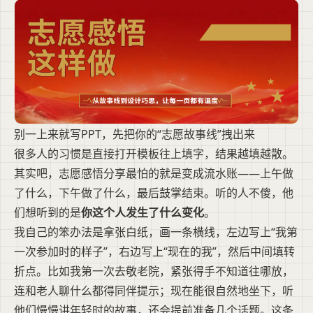
别一上来就写PPT，先把你的“志愿故事线”拽出来
很多人的习惯是直接打开模板往上填字，结果越填越散。
其实吧，志愿感悟分享最怕的就是变成流水账——上午做
了什么，下午做了什么，最后鼓掌结束。听的人不傻，他
们想听到的是
你这个人发生了什么变化
。
我自己的笨办法是拿张白纸，画一条横线，左边写上“我第
一次参加时的样子”，右边写上“现在的我”，然后中间填转
折点。比如我第一次去敬老院，紧张得手不知道往哪放，
连和老人聊什么都得同伴提示；现在能很自然地坐下，听
他们慢慢讲年轻时的故事，还会提前准备几个话题。这条