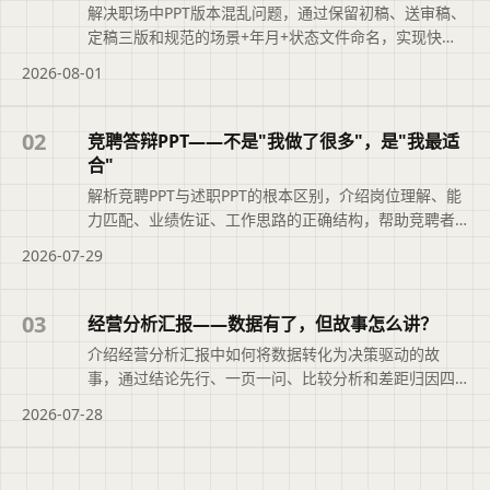
解决职场中PPT版本混乱问题，通过保留初稿、送审稿、
定稿三版和规范的场景+年月+状态文件命名，实现快速
追溯，提升职业素养。
2026-08-01
02
竞聘答辩PPT——不是"我做了很多"，是"我最适
合"
解析竞聘PPT与述职PPT的根本区别，介绍岗位理解、能
力匹配、业绩佐证、工作思路的正确结构，帮助竞聘者
突出‘我最适合’。
2026-07-29
03
经营分析汇报——数据有了，但故事怎么讲？
介绍经营分析汇报中如何将数据转化为决策驱动的故
事，通过结论先行、一页一问、比较分析和差距归因四
个步骤，并给出AI辅助与常见避坑建议。
2026-07-28