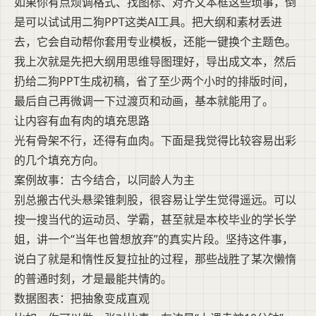
如果你有点烦调格式、找图标、对齐文本框这些琐事，倒
是可以试试用二狗PPT这类AI工具。把大纲和素材丢进
去，它会自动帮你套用专业模板，还能一键换个主题色。
我上次就是先把大纲用思维导图理好，导出成文本，然后
扔给二狗PPT生成初稿，省了至少两个小时的排版时间，
最后自己再微调一下过渡页和动画，基本就能用了。
让内容有血有肉的填充思路
光有骨架不行，还得有血肉。下面是我觉得比较容易出彩
的几个填充方向。
案例故事：古今结合，以同龄人为主
别总搬古代头悬梁锥刺股，很容易让学生觉得遥远。可以
搜一搜当代的运动员、学霸，甚至就是本校毕业的学长学
姐，讲一个“当年也曾想放弃”的真实片段。坚持这件事，
说白了就是和惰性反复拉扯的过程，那些战胜了某次懒惰
的普通时刻，才是最能共情的。
数据图表：把抽象变成直观