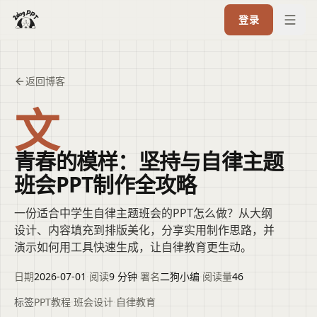
登录
返回博客
文
青春的模样：坚持与自律主题
班会PPT制作全攻略
一份适合中学生自律主题班会的PPT怎么做？从大纲
设计、内容填充到排版美化，分享实用制作思路，并
演示如何用工具快速生成，让自律教育更生动。
日期
2026-07-01
·
阅读
9 分钟
·
署名
二狗小编
·
阅读量
46
标签
PPT教程
·
班会设计
·
自律教育