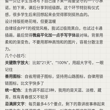
留一页让学生当场写下自己接下来一周要坚守的一个小承
诺，拍下来，课后分享到班级群。这个环节特别有仪式
感，很多学生后来回想起来会觉得那刻挺热血的。
设计排版拒绝花哨，但要温暖
自律班会PPT的视觉风格，我试过极简黑白，也试过卡通
插画，最后觉得
微扁平化加一点手写字体
最对味。背景用
柔和的渐变色，不要用那种高饱和的图片，容易分散注意
力。
几个小技巧：
关键数字放大
：比如“21天”、“100%”，用超大字号，一眼
记住
善用图标
：自省用镜子图标，坚持用山路图标，自律用锁
链图标，比文字快多了
统一配色
：主色调不超过3种，我用的是天蓝、淡橙、藏
青，既有青春感又不轻浮
忌满屏文字
：每页最多4-5个要点，剩下的靠讲故事串起来