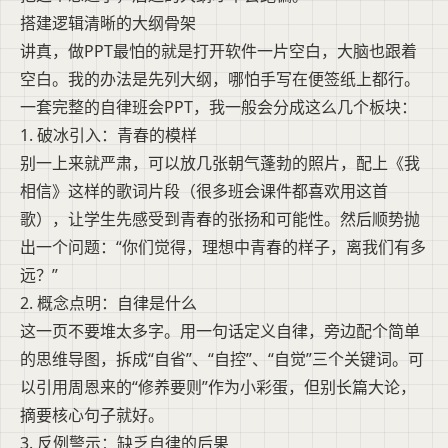
搭建逻辑清晰的大纲骨架
讲真，做PPT最怕的就是打开软件一片空白，大脑也跟着
空白。我的办法是先列大纲，哪怕手写在便签纸上都行。
一套完整的自律班会PPT，我一般会分成这么几个板块：
1. 破冰引入：青春的模样
别一上来就严肃，可以放几张朝气蓬勃的照片，配上《我
相信》这样的歌词片段（很多班会课件都喜欢用这首
歌），让学生先感受到青春的张扬和可能性。然后顺势抛
出一个问题：“你们觉得，理想中青春的样子，离我们有多
远？”
2. 概念点明：自律是什么
这一页不要堆太多字。用一句话定义自律，旁边配个简单
的思维导图，拆成“自省”、“自控”、“自觉”三个关键词。可
以引用周恩来的“修养要则”作为小彩蛋，但别长篇大论，
摘要核心句子就好。
3. 反例警示：缺乏自律的后果