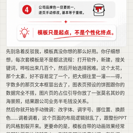
先别急着反驳我，模板真没你想的那么好用。你仔细想
想，每次套模板是不是都这流程：打开软件，新建，搜关
键词，哗啦出来几百个，然后开始选择困难。这个太花，
那个太素，好不容易定了一个，把大纲往里一灌——得，
字数多的那页文本框冒出去了，图表页预设的饼图跟你的
数据完全不搭，图片页的占位引导你放了一张莫名其妙的
海景照，结果跟公司业务半毛钱没关系。
然后你就开始手动微调：改字体、调字号、挪位置、换颜
色……调着调着，这个页面的布局逻辑就乱了，跟整份PPT
的风格割裂开来。更要命的是，模板自带的动画效果经常