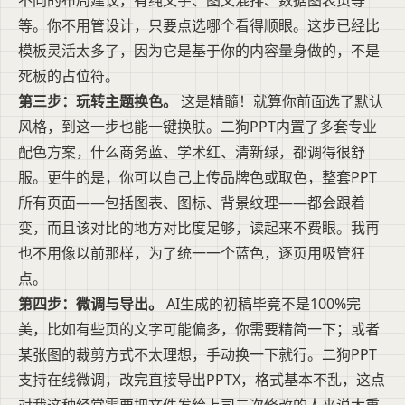
等。你不用管设计，只要点选哪个看得顺眼。这步已经比
模板灵活太多了，因为它是基于你的内容量身做的，不是
死板的占位符。
第三步：玩转主题换色。
这是精髓！就算你前面选了默认
风格，到这一步也能一键换肤。二狗PPT内置了多套专业
配色方案，什么商务蓝、学术红、清新绿，都调得很舒
服。更牛的是，你可以自己上传品牌色或取色，整套PPT
所有页面——包括图表、图标、背景纹理——都会跟着
变，而且该对比的地方对比度足够，读起来不费眼。我再
也不用像以前那样，为了统一一个蓝色，逐页用吸管狂
点。
第四步：微调与导出。
AI生成的初稿毕竟不是100%完
美，比如有些页的文字可能偏多，你需要精简一下；或者
某张图的裁剪方式不太理想，手动换一下就行。二狗PPT
支持在线微调，改完直接导出PPTX，格式基本不乱，这点
对我这种经常需要把文件发给上司二次修改的人来说太重