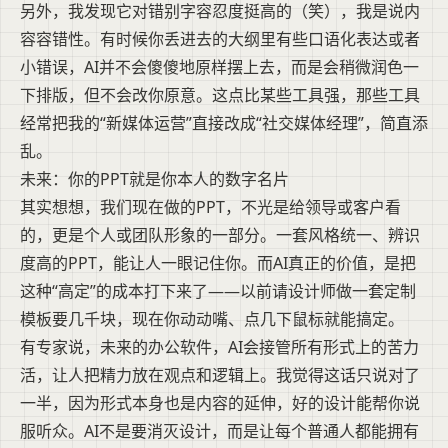
另外，我发现它对错别字容忍度挺高的（笑），我是说内
容容错性。有时候你丢进去的大纲里有些口语化表达或者
小错误，AI并不会傻傻地原样摆上去，而是会稍微润色一
下排版，但不会改你原意。这点比某些工具强，那些工具
经常把我的“新媒体运营”直接改成“社交媒体经理”，简直添
乱。
未来：你的PPT就是你本人的数字名片
其实想想，我们现在做的PPT，不光是给领导或客户看
的，更是个人或团队形象的一部分。一套风格统一、辨识
度高的PPT，能让人一眼记住你。而AI真正的价值，是把
这种“高定”的成本打下来了——以前请设计师做一套定制
模板要几千块，现在你动动嘴、点几下鼠标就能搞定。
有专家说，未来的办公软件，AI会接管所有形式上的苦力
活，让人把精力放在观点和逻辑上。我觉得这话只说对了
一半，因为形式本身也是内容的延伸，好的设计能帮你说
服听众。AI不是要消灭设计，而是让每个普通人都能拥有