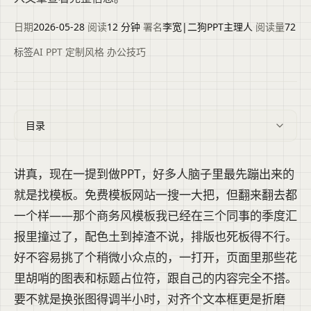
日期
2026-05-28
·
阅读
12 分钟
·
署名
李宽|二狗PPT主理人
·
阅读量
72
标签
AI PPT
·
定制风格
·
办公技巧
目录
讲真，现在一提到做PPT，好多人脑子里最先蹦出来的
就是找模板。免费模板网站一搜一大把，但翻来翻去都
一个样——那个商务风模板我已经在三个同事的季度汇
报里撞过了，配色土到掉渣不说，排版也死板得不行。
好不容易挑了个稍微小众点的，一打开，页面里那些花
里胡哨的图表和标题占位符，跟自己的内容完全不搭。
要不就是换张图得调半小时，对齐个文本框更是折磨