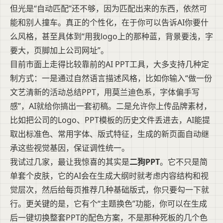
但光是“自动匹配”还不够，因为匹配出来的东西，依然可
能和别人撞车。真正的个性化，在于你可以告诉AI你要什
么风格，甚至具体到“用我logo上的那种蓝，背景要浅，字
要大，页脚加上公司网址”。
目前市面上走得比较靠前的AI PPT工具，大多支持几种定
制方式：一是通过自然语言描述风格，比如你输入“做一份
文艺清新的活动总结PPT，用莫兰迪色系，字体偏手写
感”，AI就给你搞出一套初稿。二是允许你上传品牌素材，
比如把公司的Logo、PPT模板的历史文件丢进去，AI能提
取出标准色、常用字体、版式特征，生成的新页面自动继
承这些视觉基因，保证调性统一。
我试过几家，最让我惊喜的其实是
二狗PPT
。它不只是简
单套个皮肤，它的AI会在生成大纲时就考虑内容结构和视
觉层次，然后给每页推荐几种基础版式，你只要勾一下就
行。更关键的是，它有个“主题换色”功能，你可以在生成
后一键切换整套PPT的配色方案，不是那种死板的几个色