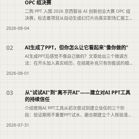
OPC 组决赛
二狗 PPT 入围 2026 京西智谷 AI 创新创业大赛 OPC 组
决赛，标志着项目从自动生成幻灯片向真实职场汇报工
作流迈进。文章介绍二狗 PPT 聚焦中文职场场景，支持
2026-08-04
从文档、纪要等材料梳理结构、生成内容并保留编辑空
间，帮助用户更轻松地完成可交付的正式 PPT。帮助读
者快速掌握文章重点并用于实际参考。
02
AI生成了PPT，但你怎么让它看起来"像你做的"
AI生成PPT后感觉不像自己做的？文章给出三个微调方
法：在开头加入真实经历、在结尾补充只有你能说的细
节、用二狗PPT定向改写语气，让AI通用版本保留规范排
2026-08-01
版的同时融入个人表达习惯，使PPT看起来既有AI的效率
又有你的个性。便于读者从搜索结果中了解页面主题、
主要内容与适用场景，再进入原文查看完整信息。
03
从"试试AI"到"离不开AI"——建立对AI PPT工具
的持续信任
介绍使用AI PPT工具从初次尝试到建立信任的三个阶
段：验证期用不重要PPT试水、磨合期建立个人核验清
单、成熟期明确AI与自己的分工。文章帮助用户正确评
2026-07-31
估AI能力边界，通过真实使用积累判断经验，最终形成
对AI PPT工具的持续信任。便于读者从搜索结果中了解