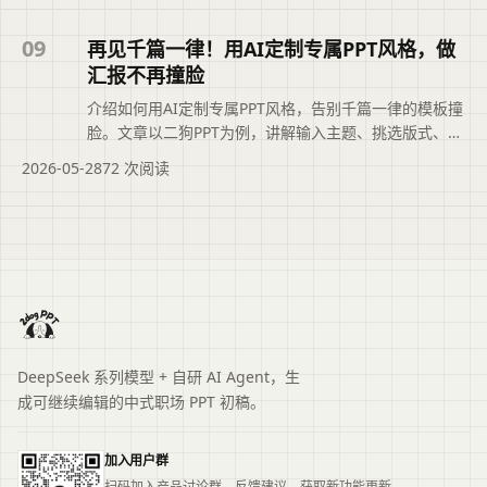
整理，概括页面主题、主要内容和读者可关注的信息，
帮助用户快速判断文章是否符合当前需求，再进入原文
09
再见千篇一律！用AI定制专属PPT风格，做
查看完整上下文。
汇报不再撞脸
介绍如何用AI定制专属PPT风格，告别千篇一律的模板撞
脸。文章以二狗PPT为例，讲解输入主题、挑选版式、一
键换色、微调导出等步骤，并分享预设设计库、迁移旧
2026-05-28
72 次阅读
元素等实用技巧，帮助用户做出有个人或品牌印记的演
示文稿。本文摘要依据原文整理，便于读者快速了解页
面主题、主要内容与适用场景，再进入文章查看完整信
息。
DeepSeek 系列模型 + 自研 AI Agent，生
成可继续编辑的中式职场 PPT 初稿。
加入用户群
扫码加入产品讨论群，反馈建议、获取新功能更新