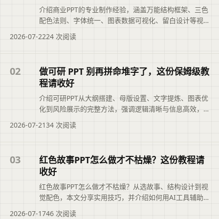
介绍商业PPT的专业制作经验，涵盖万能结构框架、三色
配色法则、字体统一、图表数据可视化、留白设计等视
觉减法原则，以及故事化演讲技巧和AI工具提效方法，
2026-07-22
24 次阅读
帮助快速打造逻辑清晰、视觉专业的商业演示文稿。文
章摘要依据现有标题和正文整理，概括页面主题、主要
内容与读者可关注的信息，帮助用户快速判断是否需要
02
做可研 PPT 别再拼命堆字了，这份保姆级教
查看原文。
程请收好
介绍可研PPT从大纲搭建、母版设置、文字提炼、图表优
化到风险展示的完整方法，强调逻辑清晰与信息高效，
并提醒字号、动画、逻辑闭环等常见坑，帮助项目人快
2026-07-21
34 次阅读
速产出专业汇报文稿。摘要依据现有标题与正文整理，
概括页面主题、主要内容和读者可关注的信息，帮助用
户快速判断文章是否符合当前需求，再进入原文查看完
03
红色故事PPT怎么做才不枯燥？这份教程请
整上下文。
收好
红色故事PPT怎么做才不枯燥？从选故事、结构设计到视
觉配色，本文分享实用技巧，并介绍如何用AI工具辅助
排版，帮你做出有感染力、不落俗套的红色主题演示文
2026-07-17
46 次阅读
稿。可供读者参考。摘要依据现有标题与正文整理，概