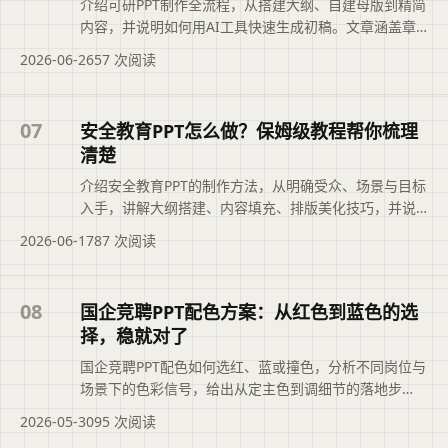
介绍可研PPT制作全流程，从搭建大纲、自建母版到精简
内容，并说明如何用AI工具快速生成初稿。文章涵盖章
节逻辑、图表化数据、排版配色与汇报演练，帮助项目
2026-06-26
57 次阅读
人高效完成专业方案，避免熬夜返工。摘要依据标题与
正文整理，概括页面主题、主要内容和读者可关注的信
息，帮助用户快速判断文章是否符合当前需求，再查看
07
安全教育PPT怎么做？保姆级教程帮你梳理
完整原文。
清楚
介绍安全教育PPT的制作方法，从明确受众、场景与目标
入手，讲解大纲搭建、内容填充、排版美化技巧，并说
明如何用AI工具快速生成初稿，帮助教师和安全员高效
2026-06-17
87 次阅读
完成逻辑清晰、重点突出的安全教育课件。摘要依据标
题与正文整理，概括页面主题、主要内容和读者可关注
的信息，帮助用户快速判断文章是否符合当前需求，再
08
国企竞聘PPT配色方案：从红色到蓝色的选
查看完整原文。
择，稳就对了
国企竞聘PPT配色如何选红、蓝或撞色，分析不同岗位与
场景下的色彩信号，给出从定主色到调细节的落地步
骤，帮助用配色传递稳重、专业与创新感，避免常见翻
2026-05-30
95 次阅读
车。帮助读者快速了解重点。摘要依据现有标题与正文