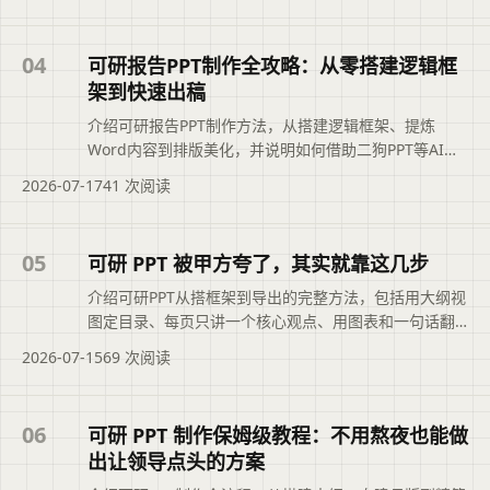
括页面主题、主要内容和读者可关注的信息，帮助用户
快速判断文章是否符合当前需求，再进入原文查看完整
04
可研报告PPT制作全攻略：从零搭建逻辑框
上下文。
架到快速出稿
介绍可研报告PPT制作方法，从搭建逻辑框架、提炼
Word内容到排版美化，并说明如何借助二狗PPT等AI工
具快速生成初稿，节省排版时间，同时强调逐页检查数
2026-07-17
41 次阅读
据与逻辑，确保专业出稿。摘要依据现有标题与正文整
理，概括页面主题、主要内容和读者可关注的信息，帮
助用户快速判断文章是否符合当前需求，再进入原文查
05
可研 PPT 被甲方夸了，其实就靠这几步
看完整上下文。
介绍可研PPT从搭框架到导出的完整方法，包括用大纲视
图定目录、每页只讲一个核心观点、用图表和一句话翻
译财务数据、母版统一排版、AI辅助生成初稿提效，以
2026-07-15
69 次阅读
及交稿前检查数字格式、超链接、动画等细节，帮助做
出让甲方认可的专业可研汇报。便于读者从搜索结果中
了解页面主题、主要内容与适用场景，再进入原文查看
06
可研 PPT 制作保姆级教程：不用熬夜也能做
完整信息。
出让领导点头的方案