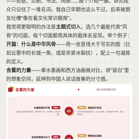
——剪纸、京剧、书法、陶瓷……挨个介绍一遍，讲完观
众只记住了一堆名词。我自己早期也这么干过，后来被朋
友吐槽“像在看文化常识题库”。
我觉得更聪明的办法是
主题式切入
，选几个最能代表“风
骨”的切面，每个切面都用具体的载体去呈现。举个例子：
开篇：什么是中华风骨
——用一张意境大于写实的图（比
如云雾中的长城一角、或是宋瓷冰裂纹），配上一句凝练
的定义。
含蓄的力量
——拿水墨画和西方油画做对比，讲“留白”里
的想象空间，延伸到中国人说话做事的分寸感。