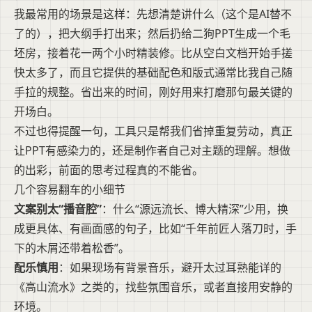
我最常用的场景是这样：先想清楚讲什么（这个是AI替不
了的），把大纲手打出来；然后扔给二狗PPT生成一个毛
坯房，接着花一两个小时精装修。比从空白文档开始手搓
快太多了，而且它提供的基础配色和版式通常比我自己随
手拉的规整。省出来的时间，刚好用来打磨那句最关键的
开场白。
不过也得提醒一句，工具只是帮我们省掉重复劳动，真正
让PPT有感染力的，还是制作者自己对主题的理解。想做
的出彩，前面的思考过程真的不能省。
几个容易翻车的小细节
文案别太“播音腔”
：什么“源远流长、博大精深”少用，换
成更具体、有画面感的句子，比如“千年前匠人落刀时，手
下的木屑还带着松香”。
配乐慎用
：如果现场有背景音乐，避开太过耳熟能详的
《高山流水》之类的，找些氛围音乐，或者直接用安静的
环境。