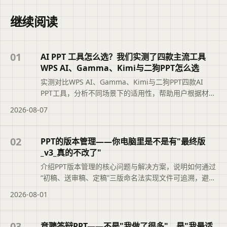
继续阅读
01
AI PPT 工具怎么选？我们实测了四款主流工具
WPS AI、Gamma、Kimi与二狗PPT怎么选
实测对比WPS AI、Gamma、Kimi与二狗PPT四款AI
PPT工具，分析不同场景下的适用性，帮助用户根据材料
类型、汇报场景和修改需求选择最合适的工具，避免盲
2026-08-07
目追求综合排名。摘要依据标题与正文整理，概括页面
主题、主要内容和读者可关注的信息，帮助用户快速判
断文章是否符合当前需求，再查看完整原文。
02
PPT的版本管理——你电脑里是不是有"最终版
_v3_真的不改了"
介绍PPT版本管理的核心问题与解决方案，说明如何通过
“初稿、送审稿、定稿”三版命名法实现文件可追溯，避免
“最终版_v3_真的不改了”的混乱。文章还结合二狗PPT的
2026-08-01
大纲版本记录功能，帮助职场人快速定位正确文件，提
升职业素养与工作效率。便于读者从搜索结果中了解页
面主题、主要内容与适用场景，再进入原文查看完整信
03
竞聘答辩PPT——不是"我做了很多"，是"我最适