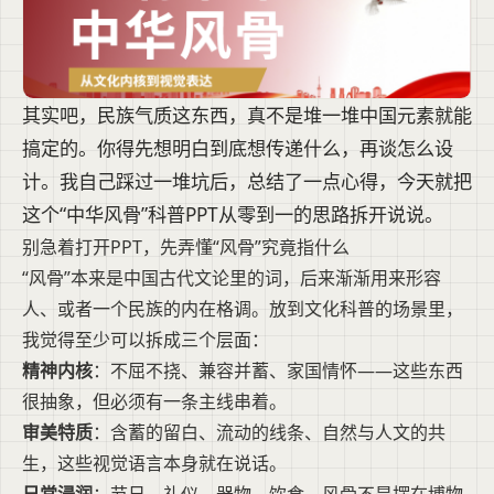
其实吧，民族气质这东西，真不是堆一堆中国元素就能
搞定的。你得先想明白到底想传递什么，再谈怎么设
计。我自己踩过一堆坑后，总结了一点心得，今天就把
这个“中华风骨”科普PPT从零到一的思路拆开说说。
别急着打开PPT，先弄懂“风骨”究竟指什么
“风骨”本来是中国古代文论里的词，后来渐渐用来形容
人、或者一个民族的内在格调。放到文化科普的场景里，
我觉得至少可以拆成三个层面：
精神内核
：不屈不挠、兼容并蓄、家国情怀——这些东西
很抽象，但必须有一条主线串着。
审美特质
：含蓄的留白、流动的线条、自然与人文的共
生，这些视觉语言本身就在说话。
日常浸润
：节日、礼仪、器物、饮食，风骨不是摆在博物