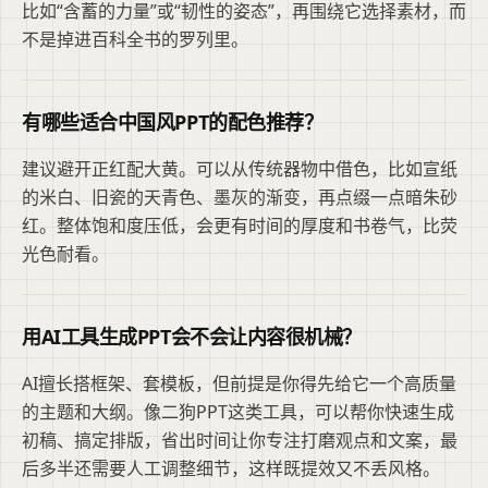
比如“含蓄的力量”或“韧性的姿态”，再围绕它选择素材，而
不是掉进百科全书的罗列里。
有哪些适合中国风PPT的配色推荐？
建议避开正红配大黄。可以从传统器物中借色，比如宣纸
的米白、旧瓷的天青色、墨灰的渐变，再点缀一点暗朱砂
红。整体饱和度压低，会更有时间的厚度和书卷气，比荧
光色耐看。
用AI工具生成PPT会不会让内容很机械？
AI擅长搭框架、套模板，但前提是你得先给它一个高质量
的主题和大纲。像二狗PPT这类工具，可以帮你快速生成
初稿、搞定排版，省出时间让你专注打磨观点和文案，最
后多半还需要人工调整细节，这样既提效又不丢风格。