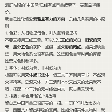
满屏堆砌的“中国风”已经有点审美疲劳了，甚至显得廉
价。
我自己比较偏爱
素雅且有力的方向
，总结几条实用的小原
则：
1. 色彩：从器物里借色，别从颜料管里挤
不要直接用正红正黄。可以试试
宣纸的米白
、
旧瓷的天
青
、
墨分五色
的灰阶，点缀一点
朱砂的暗红
。如果想稳重
些，用大地色系也很有质感。这些颜色自带时间的厚度，
比荧光色耐看得多。
2. 字体：衬线为骨，非衬线为肉
标题可以用
宋体或书法体
，但正文千万别用草书，不然观
众得猜字。思源宋体、方正清刻本悦宋出来的效果就不
错；搭配一个干净的无衬线做内文，既古典又现代。
3. 排版：学会用“留白”讲故事
留白是中国审美里很厉害的一招。一页PPT别放太多内
容，四面八方留出呼吸的空间。比如介绍某件文物时，就