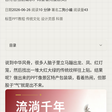
日期
2026-06-26
·
阅读
10 分钟
·
署名
二狗小编
·
阅读量
43
标签
PPT教程
·
传统文化
·
设计灵感
·
科普
目录
说到中华风骨，很多人脑子里立马蹦出龙、凤、红灯
笼，然后找出一堆大红大绿的传统纹样往上贴。结果
呢？做出来的PPT像景区特产包装袋，看着热闹，但那
股子“气”就是出不来。