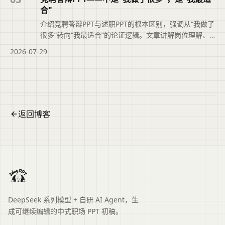
息。
合"
介绍竞聘答辩PPT与述职PPT的根本区别，强调从“我做了
很多”转向“我最适合”的论证逻辑。文章讲解岗位理解、
能力匹配论证、业绩佐证及上任后工作思路的写法，并
2026-07-29
说明二狗PPT如何辅助结构化大纲与时间把控，帮助竞聘
者清晰展示胜任力。便于读者从搜索结果中了解页面主
题、主要内容与适用场景，再进入原文查看完整信息。
返回博客
DeepSeek 系列模型 + 自研 AI Agent，生
成可继续编辑的中式职场 PPT 初稿。