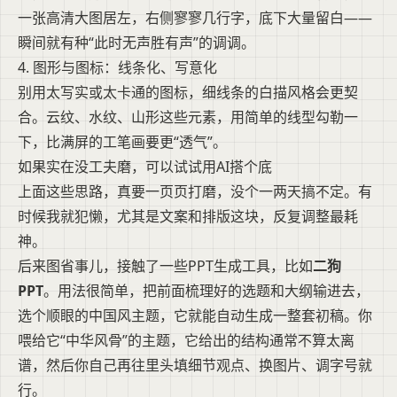
一张高清大图居左，右侧寥寥几行字，底下大量留白——
瞬间就有种“此时无声胜有声”的调调。
4. 图形与图标：线条化、写意化
别用太写实或太卡通的图标，细线条的白描风格会更契
合。云纹、水纹、山形这些元素，用简单的线型勾勒一
下，比满屏的工笔画要更“透气”。
如果实在没工夫磨，可以试试用AI搭个底
上面这些思路，真要一页页打磨，没个一两天搞不定。有
时候我就犯懒，尤其是文案和排版这块，反复调整最耗
神。
后来图省事儿，接触了一些PPT生成工具，比如
二狗
PPT
。用法很简单，把前面梳理好的选题和大纲输进去，
选个顺眼的中国风主题，它就能自动生成一整套初稿。你
喂给它“中华风骨”的主题，它给出的结构通常不算太离
谱，然后你自己再往里头填细节观点、换图片、调字号就
行。