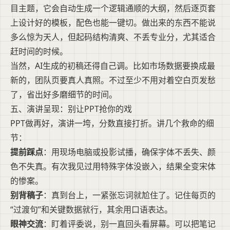
目主题，它会自动生成一个逻辑通顺的大纲，然后逐页套
上设计好的模板，配色也能一键切。做出来的东西不能说
多么惊为天人，但起码结构清爽、不丢专业分，尤其适合
赶时间的时候。
当然，AI生成的初稿还得自己调。比如市场数据要换成最
新的，团队页要真人真照。不过至少不用对着空白页发愁
了，省出好多磨细节的时间。
五、演讲呈现：别让PPT抢你的戏
PPT做再好，演讲一垮，分数直接打折。讲几个救命的细
节：
提前踩点
：用现场电脑或投影试播，确保字体不丢失、颜
色不失真。有次我见过用特殊字体没嵌入，结果全变宋体
的惨案。
别背稿子
：真到台上，一紧张忘词就尬住了。记住每页的
“过渡句”和关键数据就行，其余用口语表达。
眼神交流
：盯着评委说，别一直回头看屏幕。可以把笔记