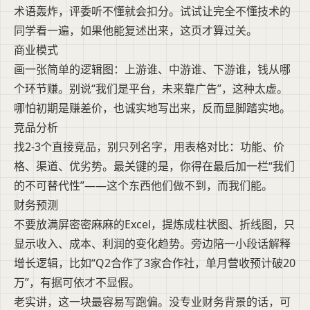
术语轰炸，评委听不懂就会扣分。试试让完全不懂技术的
同学看一遍，如果他能复述出来，这页才算过关。
商业模式
画一张简单的逻辑图：上游谁、中游谁、下游谁，钱从哪
个环节赚。别说“我们是平台，未来靠广告”，这种太虚。
哪怕初期是赚差价，也诚实地写出来，反而显脚踏实地。
竞品分析
找2-3个直接竞品，别只列名字，用表格对比：功能、价
格、渠道、优劣势。最关键的是，你得在最后加一栏“我们
的不可替代性”——这个东西他们做不到，而我们能。
财务预测
不要放满屏密密麻麻的Excel，提炼成柱状图、折线图，只
显示收入、成本、利润的变化趋势。旁边陪一小段话解释
增长逻辑，比如“Q2合作了3家合作社，单月营收预计破20
万”，有据可依才不显假。
老实讲，这一块最容易写跑偏。没专业财务背景的话，可