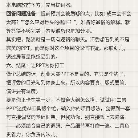
本电脑放前下方，充当提词器。
回答问题准备
：提前预判会被质疑的点，比如“成本会不会
太高？”“怎么应对巨头的碾压？”，准备好通俗的解释。就
算答得不够完美，态度诚恳也是加分项。
其实吧，路演就是一场有逻辑的聊天。评委想看到的不是
完美的PPT，而是你对这个项目的深信不疑。那股劲儿，
透过屏幕是能感受到的。
六、结尾：让PPT为你打工
做个总结的话，创业大赛PPT不是目的，它只是个钩子，
把评委的目光勾到你身上来。所以内容要真、版式要简、
演讲要有温度。
要是你正卡在第一步，不知道大纲怎么搭，试试用“二狗
PPT”这类AI工具帮个忙，输入你的项目想法，会得到一套
可直接调整的基础框架。但我劝你，别直接丢上去路演
——必须结合自己的调研、产品细节再打磨一遍。工具负
责省力，你负责内味儿。