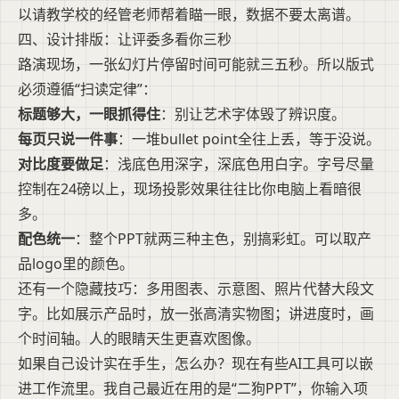
以请教学校的经管老师帮着瞄一眼，数据不要太离谱。
四、设计排版：让评委多看你三秒
路演现场，一张幻灯片停留时间可能就三五秒。所以版式
必须遵循“扫读定律”：
标题够大，一眼抓得住
：别让艺术字体毁了辨识度。
每页只说一件事
：一堆bullet point全往上丢，等于没说。
对比度要做足
：浅底色用深字，深底色用白字。字号尽量
控制在24磅以上，现场投影效果往往比你电脑上看暗很
多。
配色统一
：整个PPT就两三种主色，别搞彩虹。可以取产
品logo里的颜色。
还有一个隐藏技巧：多用图表、示意图、照片代替大段文
字。比如展示产品时，放一张高清实物图；讲进度时，画
个时间轴。人的眼睛天生更喜欢图像。
如果自己设计实在手生，怎么办？现在有些AI工具可以嵌
进工作流里。我自己最近在用的是“二狗PPT”，你输入项