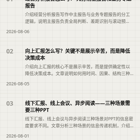
报告
介绍经营分析报告写作中主报告与业务专题报告的分工
逻辑，说明主报告负责全局判断、差距识别与滚动预
测，专题报告聚焦关键问题的根因分析与决策推进，帮
2026-08-06
助避免数据堆砌与内容重复，推动报告从现象描述转向
可落地的行动安排。本文摘要依据原文整理，便于读者
快速了解页面主题、主要内容与适用场景，再进入文章
02
向上汇报怎么写？关键不是展示辛苦，而是降低
查看完整信息。
决策成本
介绍向上汇报的核心不是展示辛苦，而是提供确定性以
降低决策成本。文章说明如何用时间、因果、结构三种
叙述方法组织内容，把问题变成选择题，并借助二狗PPT
2026-08-05
将分散材料整理成结构化初稿，帮助管理者快速判断、
决策与授权。本文摘要依据原文整理，便于读者快速了
解页面主题、主要内容与适用场景，再进入文章查看完
03
线下汇报、线上会议、异步阅读——三种场景需
整信息。
要三种PPT
线下汇报、线上会议与异步阅读三种场景对PPT的信息密
度要求不同。文章分析三种场景的信息传递机制，介绍
如何用二狗PPT的Light、Standard、Rich档位对应调整
2026-08-01
内容密度，并说明基于同一份大纲快速适配不同场景的