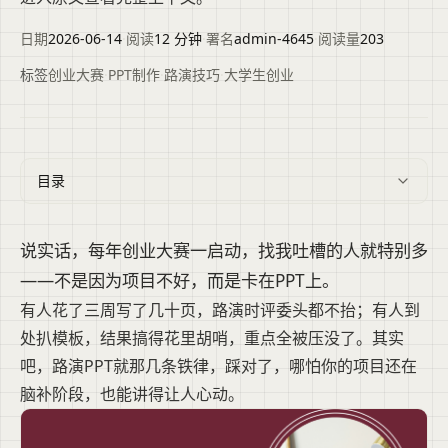
日期
2026-06-14
·
阅读
12 分钟
·
署名
admin-4645
·
阅读量
203
标签
创业大赛
·
PPT制作
·
路演技巧
·
大学生创业
目录
说实话，每年创业大赛一启动，找我吐槽的人就特别多
——不是因为项目不好，而是卡在PPT上。
有人花了三周写了几十页，路演时评委头都不抬；有人到
处扒模板，结果搞得花里胡哨，重点全被压没了。其实
吧，路演PPT就那几条铁律，踩对了，哪怕你的项目还在
脑补阶段，也能讲得让人心动。