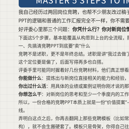
我自己经历过两回岗位竞聘，也帮不少朋友改过稿
PPT的逻辑和普通的工作汇报完全不一样，你不需
好评委心里那三个问题：
你凭什么行？你对新岗位
下面这5个步骤，基本能覆盖从构思到上台的全流程，照
一、先搞清竞聘PPT到底要“卖”什么
竞聘不是述职，更不是年终总结。述职是讲“我过去做了
这个定位要是偏了，后面写得再多也白搭。
评委手里可能同时握着好几份竞聘材料，他们真正想看
你能做什么
：提炼出与新岗位直接相关的能力和经验，
你出过什么活
：用具体的业绩或案例证明你刚才说的那
你想怎么干
：对新岗位的思考和至少一个季度内的工作
所以，一份合格的竞聘PPT本质上就是一份“价值提案
线。
弄明白这点之后，你再去翻网上那些竞聘模板（比如常
构），就不会生搬硬套了。模板只是骨架，你得自己往里