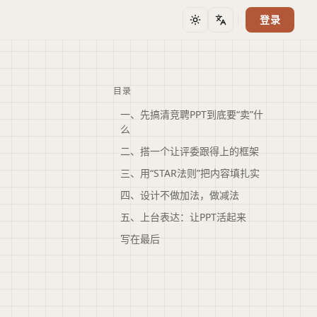
登录
主题
语言
目录
一、先搞清竞聘PPT到底要“卖”什
么
二、搭一个让评委跟得上的框架
三、用“STAR法则”把内容填扎实
四、设计不做加法，做减法
五、上台表达：让PPT活起来
写在最后