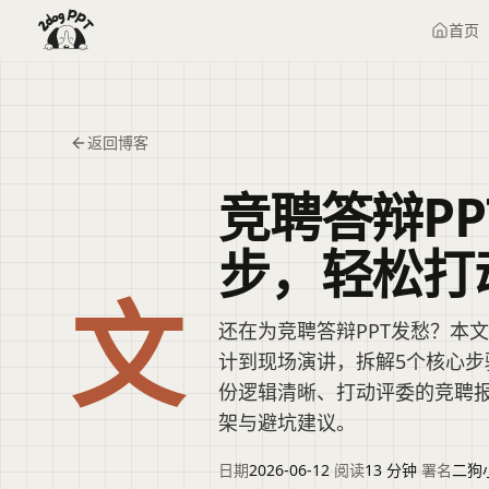
首页
返回博客
竞聘答辩P
步，轻松打
文
还在为竞聘答辩PPT发愁？本
计到现场演讲，拆解5个核心步
份逻辑清晰、打动评委的竞聘报
架与避坑建议。
日期
2026-06-12
·
阅读
13 分钟
·
署名
二狗