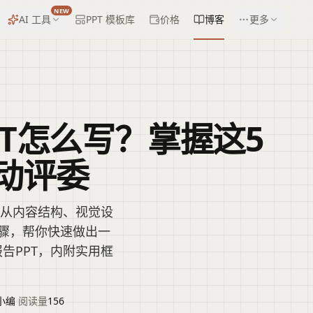
NEW
AI 工具
PPT 模板库
价格
博客
更多
PT怎么写？掌握这5
动评委
文从内容结构、视觉设
骤，帮你快速做出一
告PPT，内附实用框
小编
·
阅读量
156