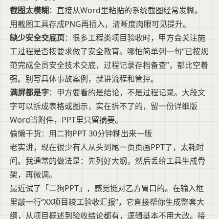
截图太模糊
：直接从Word里粘贴的系统截图经常发糊。
用截图工具存成PNG再插入，清晰度肉眼可见提升。
缺少安全交底页
：很多工程类项目验收时，甲方会关注施
工过程是否按要求做了安全教育。哪怕简单列一句“已按规
范完成全员安全技术交底，过程记录存档备查”，都比空着
强。别写具体事故案例，就讲流程和管控。
满屏都是字
：甲方要看的是结论，不是过程记录。大段文
字可以拆成表格或图示，实在拆不了的，留一份详细版
Word当附件，PPT里只留摘要。
偷懒干货：用二狗PPT 30分钟糊出来一版
老实讲，现在很少有人从头到尾一页页画PPT了，太耗时
间。我通常的做法是：先列好大纲，然后丢给工具生成骨
架，再微调。
最近试了「二狗PPT」，感觉挺对乙方胃口的。在输入框
里敲一行“XX项目竣工验收汇报”，它直接帮你生成整套大
纲，从项目概述到验收结论都有，逻辑基本不用大改。接