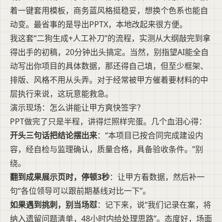
着一键套用模板，商务蓝风格挺稳妥，想换个色系也能自
动变。最省事的是导出PPTX，本地改起来很方便。
我这套“二狗生成+人工补刀”的流程，实测从大纲敲完到拿
得出手的初稿，20分钟出头搞定。当然，别指望AI能全自
动写出你项目的具体数据，那还得自己填，但至少框架、
排版、风格不用从头弄。对于经常被甲方催着要材料的中
层执行来说，这玩意能救急。
演示现场：怎么讲能让甲方爽快签字？
PPT做完了只是半程，讲得烂照样完蛋。几个血泪心得：
开头三句话把结论摆出来
：“本项目已按合同完成建设内
容，经自检与监理确认，质量合格，具备验收条件。”别
绕。
翻到成果展示页时，停顿3秒
：让甲方看数据，然后补一
句“各位领导可以跟前期基线对比一下”。
如果遇到挑刺，别当场怼
：记下来，说“我们记录在案，将
纳入遗留问题清单，48小时内给处理思路”。态度好，场面