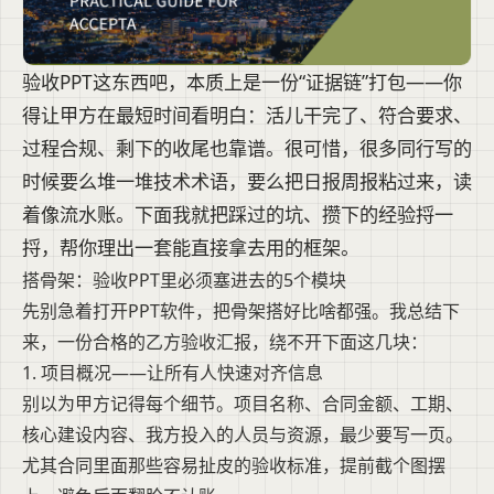
验收PPT这东西吧，本质上是一份“证据链”打包——你
得让甲方在最短时间看明白：活儿干完了、符合要求、
过程合规、剩下的收尾也靠谱。很可惜，很多同行写的
时候要么堆一堆技术术语，要么把日报周报粘过来，读
着像流水账。下面我就把踩过的坑、攒下的经验捋一
捋，帮你理出一套能直接拿去用的框架。
搭骨架：验收PPT里必须塞进去的5个模块
先别急着打开PPT软件，把骨架搭好比啥都强。我总结下
来，一份合格的乙方验收汇报，绕不开下面这几块：
1. 项目概况——让所有人快速对齐信息
别以为甲方记得每个细节。项目名称、合同金额、工期、
核心建设内容、我方投入的人员与资源，最少要写一页。
尤其合同里面那些容易扯皮的验收标准，提前截个图摆