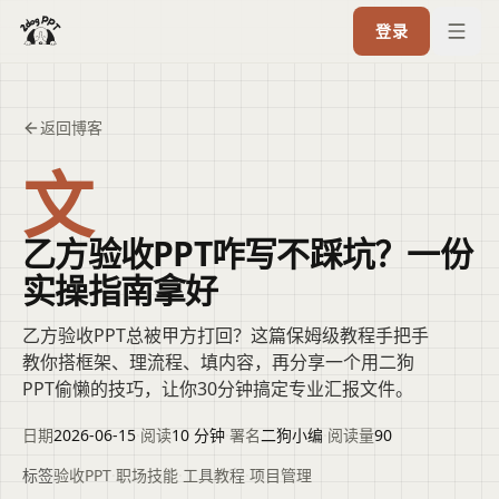
登录
返回博客
文
乙方验收PPT咋写不踩坑？一份
实操指南拿好
乙方验收PPT总被甲方打回？这篇保姆级教程手把手
教你搭框架、理流程、填内容，再分享一个用二狗
PPT偷懒的技巧，让你30分钟搞定专业汇报文件。
日期
2026-06-15
·
阅读
10 分钟
·
署名
二狗小编
·
阅读量
90
标签
验收PPT
·
职场技能
·
工具教程
·
项目管理