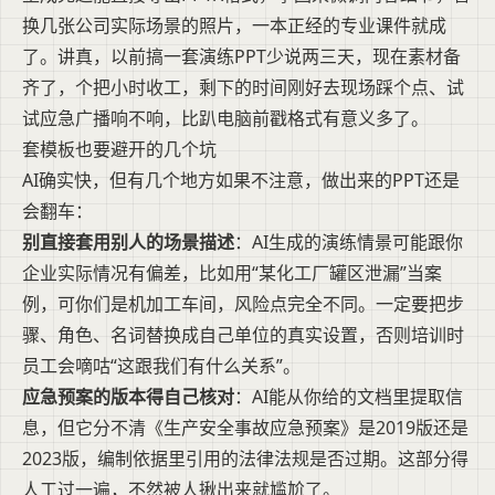
换几张公司实际场景的照片，一本正经的专业课件就成
了。讲真，以前搞一套演练PPT少说两三天，现在素材备
齐了，个把小时收工，剩下的时间刚好去现场踩个点、试
试应急广播响不响，比趴电脑前戳格式有意义多了。
套模板也要避开的几个坑
AI确实快，但有几个地方如果不注意，做出来的PPT还是
会翻车：
别直接套用别人的场景描述
：AI生成的演练情景可能跟你
企业实际情况有偏差，比如用“某化工厂罐区泄漏”当案
例，可你们是机加工车间，风险点完全不同。一定要把步
骤、角色、名词替换成自己单位的真实设置，否则培训时
员工会嘀咕“这跟我们有什么关系”。
应急预案的版本得自己核对
：AI能从你给的文档里提取信
息，但它分不清《生产安全事故应急预案》是2019版还是
2023版，编制依据里引用的法律法规是否过期。这部分得
人工过一遍，不然被人揪出来就尴尬了。