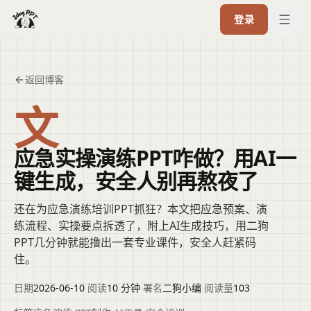
登录
返回博客
文
应急实操演练PPT咋做？用AI一
键生成，安全人别再熬夜了
还在为应急演练培训PPT抓狂？本文把应急预案、演
练流程、实操要点拆透了，附上AI生成技巧，用二狗
PPT几分钟就能撸出一套专业课件，安全人赶紧码
住。
日期
2026-06-10
·
阅读
10 分钟
·
署名
二狗小编
·
阅读量
103