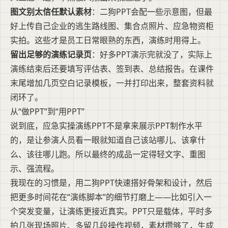
图文别太信任默认素材
：二狗PPT会配一些示意图，但最
好上传自己企业的逃生路线图、集合点照片、应急物资柜
实拍。这些才是员工日常眼熟的东西，演练时用得上。
留出足够的演练记录页
：好多PPT演示完就没了，实际上
演练结束后还要填写评估表、签到表、总结报告。在课件
末尾增加几页空白记录模板，一并打印出来，整套资料就
闭环了。
从“做PPT”到“用PPT”
说到底，应急实操演练PPT不是拿来展示PPT制作水平
的，是让参演人员看一眼就知道自己该站哪儿、该拿什
么、该往哪儿跑。所以最终的成品一定得轻文字、重图
示、强流程。
我现在的习惯是，用二狗PPT快速搭好骨架和设计，然后
把更多时间花在“演练脚本”的细节打磨上——比如引入一
个突发变量，让演练更接近真实。PPT只是载体，平时多
拍几张现场照片、多留几段操作视频，素材攒够了，生成