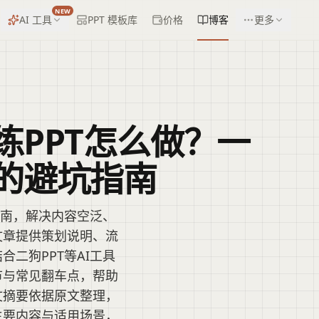
NEW
AI 工具
PPT 模板库
价格
博客
更多
练PPT怎么做？一
的避坑指南
指南，解决内容空泛、
文章提供策划说明、流
二狗PPT等AI工具
节与常见翻车点，帮助
文摘要依据原文整理，
主要内容与适用场景，