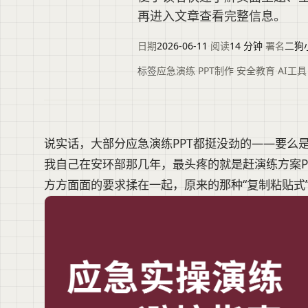
再进入文章查看完整信息。
日期
2026-06-11
·
阅读
14 分钟
·
署名
二狗
标签
应急演练
·
PPT制作
·
安全教育
·
AI工具
说实话，大部分应急演练PPT都挺没劲的——要么
我自己在安环部那几年，最头疼的就是赶演练方案P
方方面面的要求揉在一起，原来的那种“复制粘贴式”