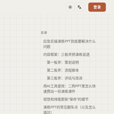
登录
主题
语言
目录
应急实操演练PPT到底要解决什么
问题
内容框架：三板斧把演练说透
第一板斧：策划说明
第二板斧：流程脚本
第三板斧：评估与改进
用AI工具提效：二狗PPT里怎么快
速攒出一份演练课件
视觉和排版那些“保命”的细节
演练PPT的常见翻车点（以及怎么
填坑）