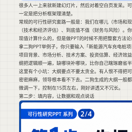
很多人一上来就新建幻灯片，然后对着空白页发呆。可
一定是把分析框架理清楚。
常规的可行性研究套路一般是：我们在哪儿（市场和
（技术和经济评估）、到底值不值（财务与风险）。你可
现值计算什么的，但是做PPT的时候不用把整套方法
拿二狗PPT举例子，你只要输入「新能源汽车充电桩
项目背景、市场分析、技术方案、投资估算、经济效益
纲把逻辑顺一遍，缺哪块补哪块，比你自己瞎琢磨省半
这里有个小坑：大纲要点不要太贪全。有人恨不得把可
密密麻麻，领导根本看不下去。二狗生成的大纲一般都
微调一下，控制在15页左右，刚好讲透又不冗长。
第二步：填内容，让数据和观点说话