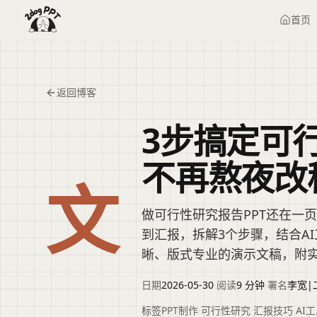
首页
返回博客
3步搞定可
不再熬夜改
文
做可行性研究报告PPT还在一
到汇报，拆解3个步骤，结合A
晰、版式专业的演示文稿，附
日期
2026-05-30
·
阅读
9 分钟
·
署名
李宽|
标签
PPT制作
·
可行性研究
·
汇报技巧
·
AI