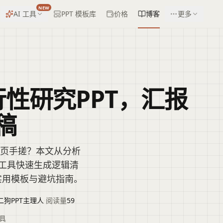
NEW
AI 工具
PPT 模板库
价格
博客
更多
行性研究PPT，汇报
稿
页页手搓？本文从分析
I工具快速生成逻辑清
实用模板与避坑指南。
二狗PPT主理人
·
阅读量
59
工具